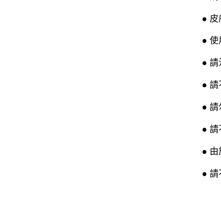
● 
● 
● 
● 
● 
● 
● 
● 