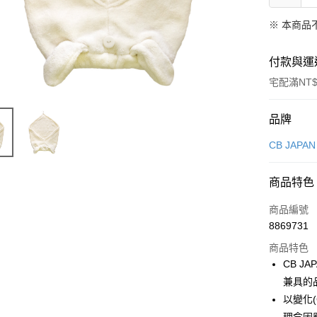
※ 本商品
付款與運
宅配滿NT$
付款方式
品牌
信用卡一
CB JAPAN
超商取貨
商品特色
LINE Pay
商品編號
Apple Pay
8869731
商品特色
悠遊付
CB 
Google Pa
兼具的
以變化(
全盈+PAY