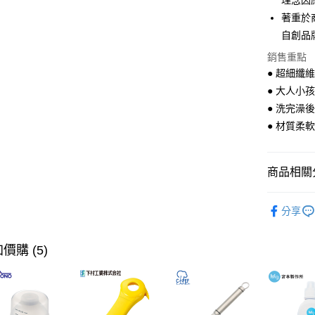
理念因
大哥付你
著重於
相關說明
自創品
【大哥付
ATM付款
1.本服務
銷售重點
2.付款方
● 超細纖
流程，驗
● 大人小
完成交易
運送方式
3.實際核
● 洗完澡
4.訂單成
全家取貨
● 材質柔
消。如遇
每筆NT$1
無法說明
【繳款方
付款後全
1.分期款
商品相關分
醒簡訊。
每筆NT$1
2.透過簡
衛浴用品
帳／街口支
分享
7-11取貨
【本月主
【注意事
每筆NT$1
1.本服務
【本月主
價購 (5)
用戶於交
付款後7-1
【🎉歡慶
款買賣價
每筆NT$1
2.基於同
家搶購！
資料（包
宅配【父親
旅行·戶外
用，由本