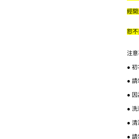
經開
恕不
注意
● 
● 
● 
● 
● 
● 