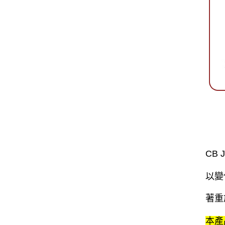
CB
以變
著重
本產