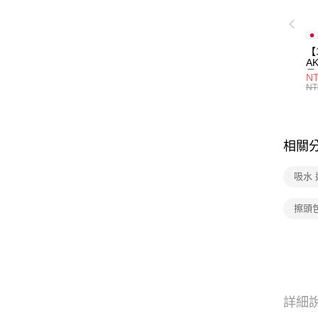
【
A
量
NT
量
NT
用
相關
吸水 
擦頭
詳細