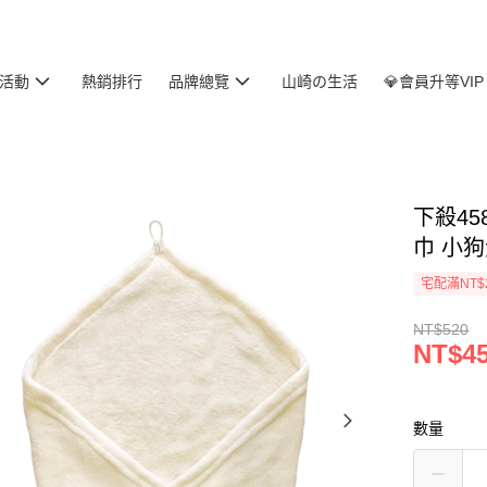
活動
熱銷排行
品牌總覽
山崎の生活
💎會員升等VIP
下殺45
巾 小狗
宅配滿NT$
NT$520
NT$4
數量