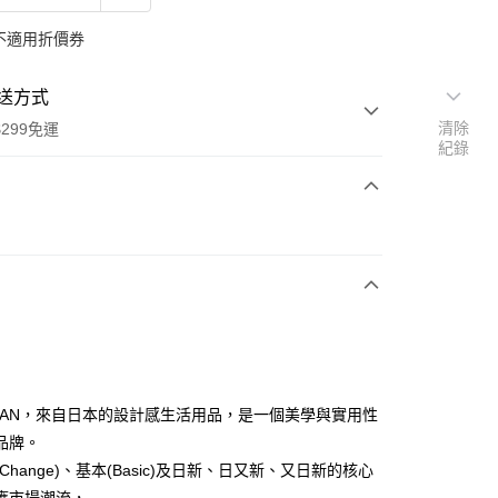
不適用折價券
送方式
清除
299免運
紀錄
次付款
付款
JAPAN，來自日本的設計感生活用品，是一個美學與實用性
y
品牌。
Change)、基本(Basic)及日新、日又新、又日新的核心