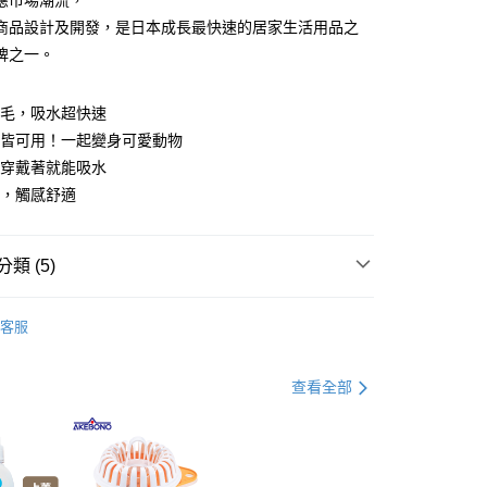
應市場潮流，
分期
商品設計及開發，是日本成長最快速的居家生活用品之
牌之一。
你分期使用說明】
由台灣大哥大提供，台灣大哥大用戶可立即使用無須另外申請。
式選擇「大哥付你分期」，訂單成立後會自動跳轉到大哥付的交易
維毛，吸水超快速
證手機門號後，選擇欲分期的期數、繳款截止日，確認付款後即
孩皆可用！一起變身可愛動物
。
准額度、可分期數及費用金額請依後續交易確認頁面所載為準。
後穿戴著就能吸水
立30分鐘內，如未前往確認交易或遇審核未通過，訂單將自動取
付款
軟，觸感舒適
「轉專審核」未通過狀況，表示未達大哥付你分期系統評分，恕
00，滿NT$499(含以上)免運費
評估內容。
式說明】
家取貨
項不併入電信帳單，「大哥付你分期」於每月結算日後寄送繳費提
類 (5)
00，滿NT$499(含以上)免運費
訊連結打開帳單後，可選擇「超商條碼／台灣大直營門市／銀行轉
付／iPASS MONEY」等通路繳費。
客服
付款
打】
▶新品上市。瘋搶購$198up
項】
00，滿NT$499(含以上)免運費
係由「台灣大哥大股份有限公司」（以下簡稱本公司）所提供，讓
打】
▶超商取貨專區｜限時優惠
查看全部
易時，得透過本服務購買商品或服務，並由商店將買賣／分期付
1取貨
父親節 瘋殺5折up】
▶【限時加價購$159up】官網獨
金債權讓與本公司後，依約使用本公司帳單繳交帳款。
00，滿NT$499(含以上)免運費
意付款使用「大哥付你分期」之契約關係目的，商店將以您的個人
含姓名、電話或地址）提供予台灣大哥大進項蒐集、處理及利
節大回饋】限時$299免運
用品
公司與您本人進行分期帳單所需資料之確認、核對及更正。