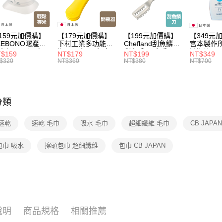
3.完整用
每筆NT$1
159元加價購】
【179元加價購】
【199元加價購】
【349元
KEBONO曙產業
下村工業多功能開
Chefland刮魚鱗刀/
宮本製作
米杯漏斗組(白)/
瓶器/開瓶器/餐廚
刮魚鱗器/廚房用
清潔液600
$159
NT$179
NT$199
NT$349
米杯/米桶/量米
用品/料理道具/任
品/料理道具/任二
精/洗衣鎂
$320
NT$360
NT$380
NT$700
具/任二件8折
二件8折
件8折
品/任二件
分類
速乾
速乾 毛巾
吸水 毛巾
超細纖維 毛巾
CB JAPA
包巾 吸水
擦頭包巾 超細纖維
包巾 CB JAPAN
說明
商品規格
相關推薦