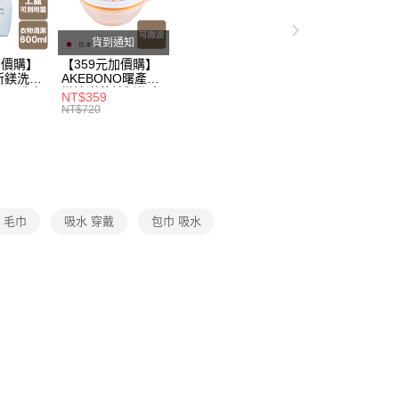
戶服務條款，請詳閱以下連結：
https://oppay.tw/userRule
50，滿NT$299(含以上)免運費
貨到通知
加價購】
【359元加價購】
所鎂洗衣
AKEBONO曙產業
ml/洗衣
微波洋芋片製作盒/
NT$359
/洗衣用
料理盒/健康零食/
NT$720
8折
廚房工具/任二件8
折
N 毛巾
吸水 穿戴
包巾 吸水