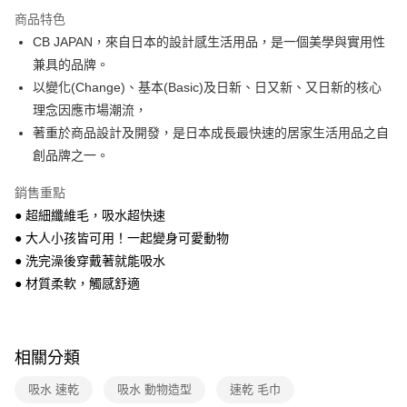
1.分期款項不併入電信帳單，「大哥付你分期」於每月結算日後寄送繳費提
商品特色
每筆NT$100，滿NT$499(含以上)免運費
醒簡訊。
CB JAPAN，來自日本的設計感生活用品，是一個美學與實用性
2.透過簡訊連結打開帳單後，可選擇「超商條碼／台灣大直營門市／銀行轉
7-11取貨付款
兼具的品牌。
帳／街口支付／iPASS MONEY」等通路繳費。
每筆NT$100，滿NT$499(含以上)免運費
以變化(Change)、基本(Basic)及日新、日又新、又日新的核心
【注意事項】
理念因應市場潮流，
付款後7-11取貨
1.本服務係由「台灣大哥大股份有限公司」（以下簡稱本公司）所提供，讓
用戶於交易時，得透過本服務購買商品或服務，並由商店將買賣／分期付款
著重於商品設計及開發，是日本成長最快速的居家生活用品之自
每筆NT$100，滿NT$499(含以上)免運費
買賣價金債權讓與本公司後，依約使用本公司帳單繳交帳款。
創品牌之一。
2.基於同意付款使用「大哥付你分期」之契約關係目的，商店將以您的個人
宅配【父親節大回饋】限時$299免運
資料（包含姓名、電話或地址）提供予台灣大哥大進項蒐集、處理及利用，
銷售重點
由本公司與您本人進行分期帳單所需資料之確認、核對及更正。
每筆NT$150，滿NT$299(含以上)免運費
3.完整用戶服務條款，請詳閱以下連結：
https://oppay.tw/userRule
● 超細纖維毛，吸水超快速
● 大人小孩皆可用！一起變身可愛動物
● 洗完澡後穿戴著就能吸水
● 材質柔軟，觸感舒適
相關分類
吸水 速乾
吸水 動物造型
速乾 毛巾