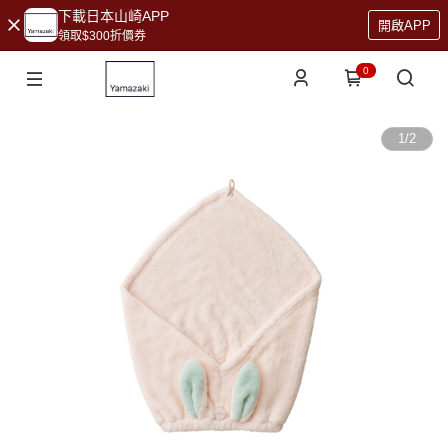
下載日本山崎APP
開啟APP
領取$300折價券
0
1
/
2