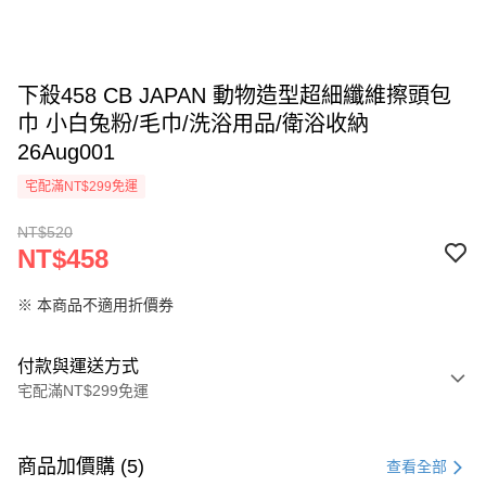
下殺458 CB JAPAN 動物造型超細纖維擦頭包
巾 小白兔粉/毛巾/洗浴用品/衛浴收納
26Aug001
宅配滿NT$299免運
NT$520
NT$458
※ 本商品不適用折價券
付款與運送方式
宅配滿NT$299免運
付款方式
信用卡一次付款
商品加價購 (5)
查看全部