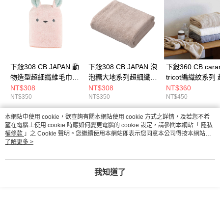
下殺308 CB JAPAN 動
下殺308 CB JAPAN 泡
下殺360 CB carar
物造型超細纖維毛巾
泡糖大地系列超細纖維
tricot編織紋系列
小白兔粉/吸水浴巾/洗
4倍吸水擦頭巾 大地棕/
纖維擦頭巾/吸水頭
NT$308
NT$308
NT$360
NT$350
NT$350
NT$450
浴用品/速乾毛巾
擦頭包巾/毛巾/衛浴用
包頭巾/擦頭巾
26Aug001
品 26Aug001
26Aug001
本網站中使用 cookie，欲查詢有關本網站使用 cookie 方式之詳情，及若您不希
熱門標籤
望在電腦上使用 cookie 時應如何變更電腦的 cookie 設定，請參閱本網站「
隱私
權條款
」之 Cookie 聲明。您繼續使用本網站即表示您同意本公司得按本網站使
用條款之 Cookie 聲明使用 cookie。
了解更多 >
我知道了