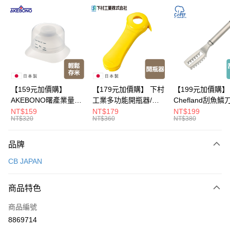
超商取貨付款
LINE Pay
Apple Pay
悠遊付
Google Pay
【159元加價購】
【179元加價購】 下村
【199元加價購】
AKEBONO曙產業量米
工業多功能開瓶器/開
Chefland刮魚鱗
全盈+PAY
杯漏斗組(白)/量米杯/
瓶器/餐廚用品/料理道
魚鱗器/廚房用品/
NT$159
NT$179
NT$199
NT$320
NT$360
NT$380
米桶/量米用具/任二件8
具/任二件8折
道具/任二件8折
大哥付你分期
折
相關說明
品牌
【大哥付你分期使用說明】
ATM付款
1.本服務由台灣大哥大提供，台灣大哥大用戶可立即使用無須另外申請。
CB JAPAN
2.付款方式選擇「大哥付你分期」，訂單成立後會自動跳轉到大哥付的交易
流程，驗證手機門號後，選擇欲分期的期數、繳款截止日，確認付款後即完
運送方式
成交易。
商品特色
3.實際核准額度、可分期數及費用金額請依後續交易確認頁面所載為準。
全家取貨付款
4.訂單成立30分鐘內，如未前往確認交易或遇審核未通過，訂單將自動取
商品編號
每筆NT$100，滿NT$499(含以上)免運費
消。如遇「轉專審核」未通過狀況，表示未達大哥付你分期系統評分，恕無
8869714
法說明評估內容。
付款後全家取貨
【繳款方式說明】