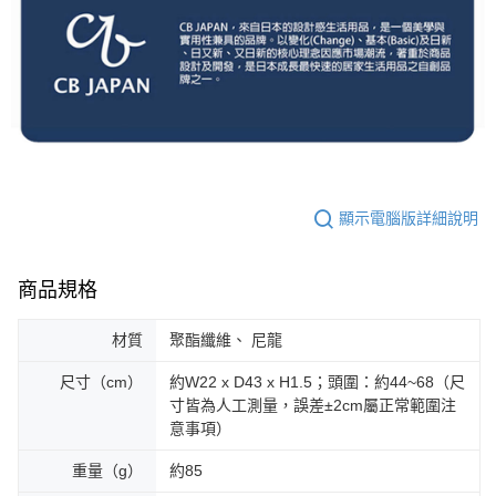
顯示電腦版詳細說明
商品規格
材質
聚酯纖維、 尼龍
尺寸（cm）
約W22 x D43 x H1.5；頭圍：約44~68（尺
寸皆為人工測量，誤差±2cm屬正常範圍注
意事項）
重量（g）
約85