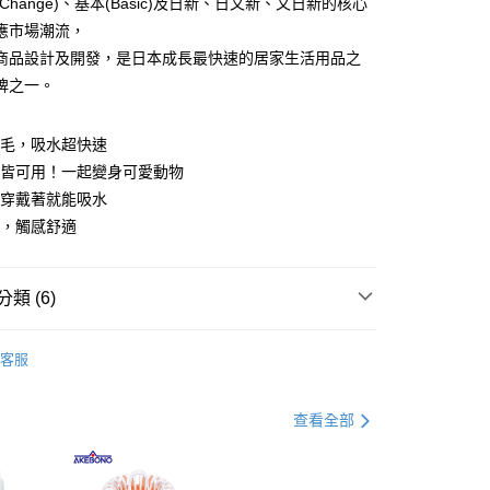
Change)、基本(Basic)及日新、日又新、又日新的核心
應市場潮流，
分期
商品設計及開發，是日本成長最快速的居家生活用品之
牌之一。
你分期使用說明】
由台灣大哥大提供，台灣大哥大用戶可立即使用無須另外申請。
式選擇「大哥付你分期」，訂單成立後會自動跳轉到大哥付的交易
維毛，吸水超快速
證手機門號後，選擇欲分期的期數、繳款截止日，確認付款後即
孩皆可用！一起變身可愛動物
。
准額度、可分期數及費用金額請依後續交易確認頁面所載為準。
後穿戴著就能吸水
立30分鐘內，如未前往確認交易或遇審核未通過，訂單將自動取
付款
軟，觸感舒適
「轉專審核」未通過狀況，表示未達大哥付你分期系統評分，恕
00，滿NT$499(含以上)免運費
評估內容。
式說明】
家取貨
項不併入電信帳單，「大哥付你分期」於每月結算日後寄送繳費提
類 (6)
00，滿NT$499(含以上)免運費
訊連結打開帳單後，可選擇「超商條碼／台灣大直營門市／銀行轉
付／iPASS MONEY」等通路繳費。
客服
付款
打】
▶新品上市。瘋搶購$198up
項】
00，滿NT$499(含以上)免運費
係由「台灣大哥大股份有限公司」（以下簡稱本公司）所提供，讓
打】
▶超商取貨專區｜限時優惠
查看全部
易時，得透過本服務購買商品或服務，並由商店將買賣／分期付
1取貨
父親節 瘋殺5折up】
▶【限時加價購$159up】官網獨
金債權讓與本公司後，依約使用本公司帳單繳交帳款。
00，滿NT$499(含以上)免運費
意付款使用「大哥付你分期」之契約關係目的，商店將以您的個人
含姓名、電話或地址）提供予台灣大哥大進項蒐集、處理及利