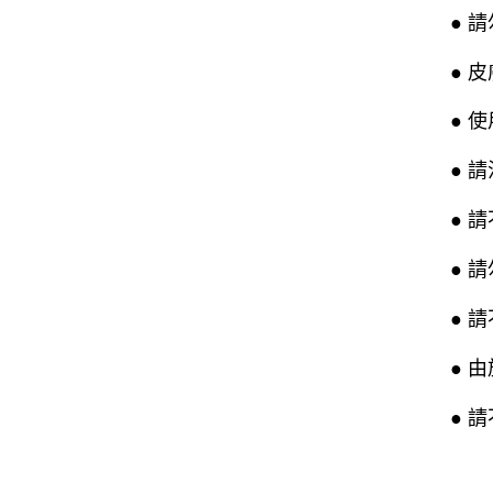
● 
● 
● 
● 
● 
● 
● 
● 
● 