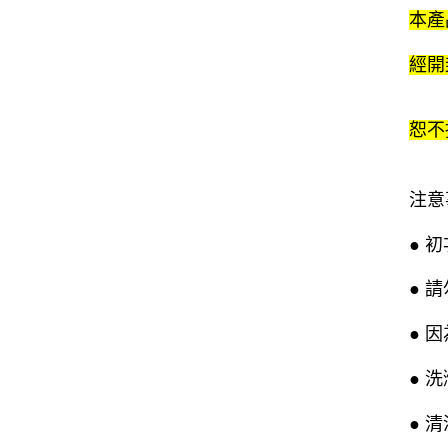
本產
經開
恕不
注意
● 
● 
● 
● 
● 