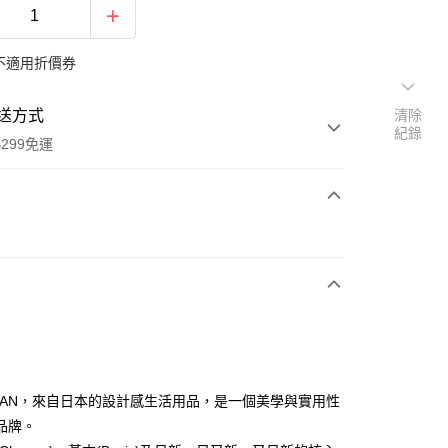
不適用折價券
送方式
清除
紀錄
299免運
次付款
付款
JAPAN，來自日本的設計感生活用品，是一個美學與實用性
y
品牌。