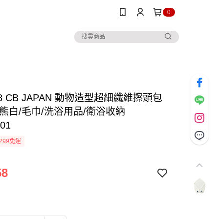
0
8 CB JAPAN 動物造型超細纖維擦頭包
極熊白/毛巾/洗浴用品/衛浴收納
01
299免運
58