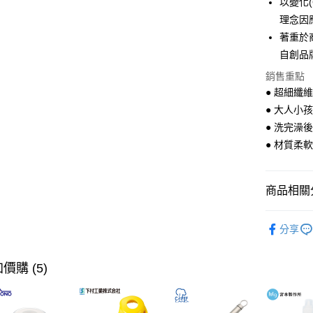
以變化(
全盈+PAY
理念因
大哥付你
著重於
相關說明
自創品
【大哥付
ATM付款
1.本服務
銷售重點
2.付款方
● 超細纖
流程，驗
● 大人小
完成交易
運送方式
3.實際核
● 洗完澡
4.訂單成
全家取貨
● 材質柔
消。如遇
每筆NT$1
無法說明
【繳款方
付款後全
1.分期款
商品相關分
醒簡訊。
每筆NT$1
2.透過簡
衛浴用品
帳／街口支
分享
7-11取貨
【本月主
【注意事
每筆NT$1
1.本服務
【本月主
價購 (5)
用戶於交
付款後7-1
【🎉歡慶
款買賣價
每筆NT$1
2.基於同
家搶購！
資料（包