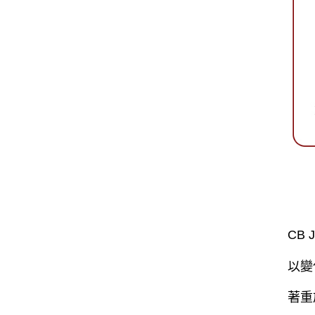
CB
以變
著重