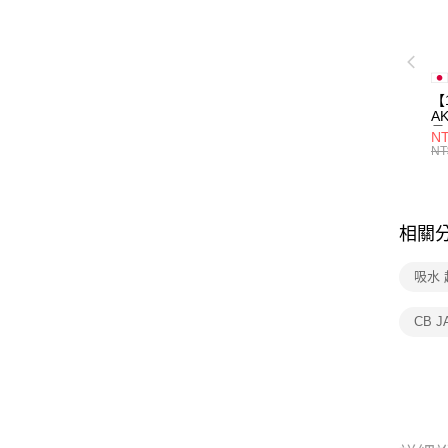
【
A
量
NT
量
NT
用
相關
吸水
CB 