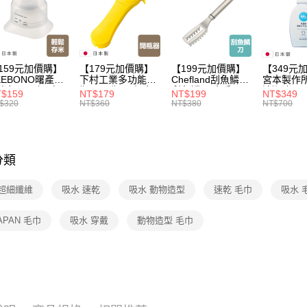
宅配【父親
旅行·戶外
用，由本
3.完整用
每筆NT$1
生活用品
159元加價購】
【179元加價購】
【199元加價購】
【349元
KEBONO曙產業
下村工業多功能開
Chefland刮魚鱗刀/
宮本製作
米杯漏斗組(白)/
瓶器/開瓶器/餐廚
刮魚鱗器/廚房用
清潔液600
$159
NT$179
NT$199
NT$349
米杯/米桶/量米
用品/料理道具/任
品/料理道具/任二
精/洗衣鎂
$320
NT$360
NT$380
NT$700
具/任二件8折
二件8折
件8折
品/任二件
分類
 超細纖維
吸水 速乾
吸水 動物造型
速乾 毛巾
吸水 
JAPAN 毛巾
吸水 穿戴
動物造型 毛巾