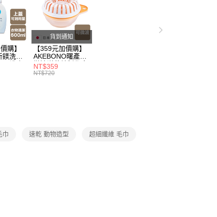
節大回饋】限時$299免運
用品
公司與您本人進行分期帳單所需資料之確認、核對及更正。
戶服務條款，請詳閱以下連結：
https://oppay.tw/userRule
50，滿NT$299(含以上)免運費
生活雜貨/療癒小物
貨到通知
加價購】
【359元加價購】
所鎂洗衣
AKEBONO曙產業
ml/洗衣
微波洋芋片製作盒/
NT$359
/洗衣用
料理盒/健康零食/
NT$720
8折
廚房工具/任二件8
折
毛巾
速乾 動物造型
超細纖維 毛巾