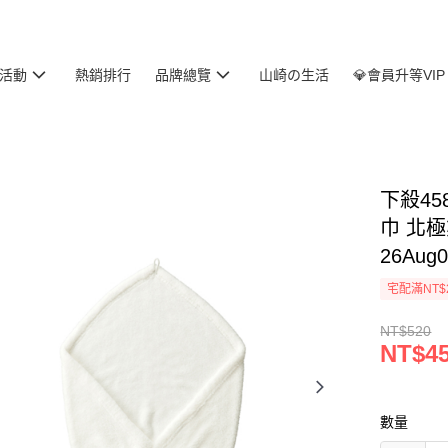
活動
熱銷排行
品牌總覽
山崎の生活
💎會員升等VIP
下殺45
巾 北
26Aug0
宅配滿NT$
NT$520
NT$4
數量