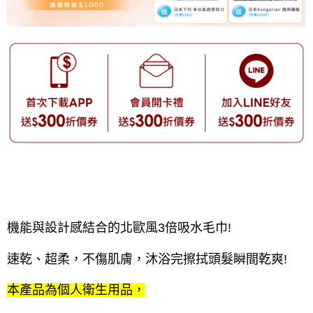
機能與設計感結合的北歐風3倍吸水毛巾!
速乾、超柔，不傷肌膚，沐浴完擦拭頭髮瞬間乾爽!
本產品為個人衛生用品，