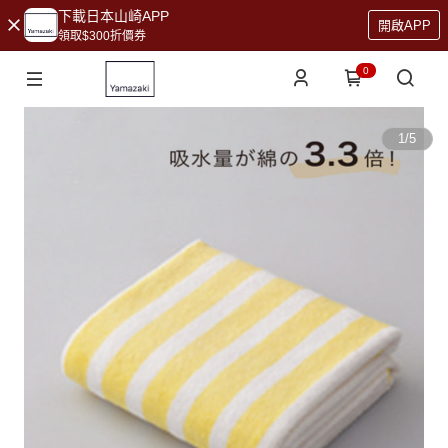
下載日本山崎APP
開啟APP
領取$300折價券
0
1
/
5