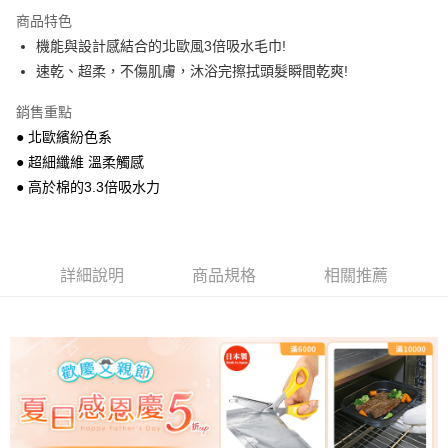
1.分期款項不併入電信帳單，「大哥付你分期」於每月結算日後寄送繳費提
商品特色
每筆NT$100，滿NT$499(含以上)免運費
醒簡訊。
機能與設計感結合的北歐風3倍吸水毛巾!
2.透過簡訊連結打開帳單後，可選擇「超商條碼／台灣大直營門市／銀行轉
7-11取貨付款
速乾、超柔，不傷肌膚，沐浴完擦拭頭髮瞬間乾爽!
帳／街口支付／iPASS MONEY」等通路繳費。
每筆NT$100，滿NT$499(含以上)免運費
【注意事項】
銷售重點
付款後7-11取貨
1.本服務係由「台灣大哥大股份有限公司」（以下簡稱本公司）所提供，讓
● 北歐繽紛色系
用戶於交易時，得透過本服務購買商品或服務，並由商店將買賣／分期付款
每筆NT$100，滿NT$499(含以上)免運費
● 超細纖維 溫柔觸感
買賣價金債權讓與本公司後，依約使用本公司帳單繳交帳款。
2.基於同意付款使用「大哥付你分期」之契約關係目的，商店將以您的個人
● 高於棉的3.3倍吸水力
宅配【父親節大回饋】限時$299免運
資料（包含姓名、電話或地址）提供予台灣大哥大進項蒐集、處理及利用，
由本公司與您本人進行分期帳單所需資料之確認、核對及更正。
每筆NT$150，滿NT$299(含以上)免運費
3.完整用戶服務條款，請詳閱以下連結：
https://oppay.tw/userRule
詳細說明
商品規格
相關推薦