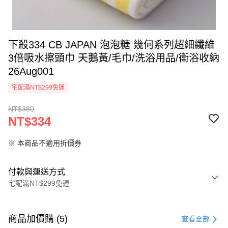
下殺334 CB JAPAN 泡泡糖 幾何系列超細纖維
3倍吸水擦頭巾 天鵝黃/毛巾/洗浴用品/衛浴收納
26Aug001
宅配滿NT$299免運
NT$380
NT$334
※ 本商品不適用折價券
付款與運送方式
宅配滿NT$299免運
付款方式
信用卡一次付款
商品加價購 (5)
查看全部