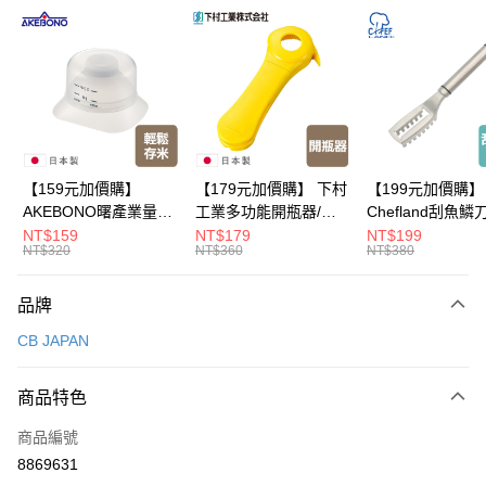
超商取貨付款
LINE Pay
Apple Pay
悠遊付
Google Pay
【159元加價購】
【179元加價購】 下村
【199元加價購】
AKEBONO曙產業量米
工業多功能開瓶器/開
Chefland刮魚鱗
全盈+PAY
杯漏斗組(白)/量米杯/
瓶器/餐廚用品/料理道
魚鱗器/廚房用品/
NT$159
NT$179
NT$199
NT$320
NT$360
NT$380
米桶/量米用具/任二件8
具/任二件8折
道具/任二件8折
大哥付你分期
折
相關說明
品牌
【大哥付你分期使用說明】
ATM付款
1.本服務由台灣大哥大提供，台灣大哥大用戶可立即使用無須另外申請。
CB JAPAN
2.付款方式選擇「大哥付你分期」，訂單成立後會自動跳轉到大哥付的交易
流程，驗證手機門號後，選擇欲分期的期數、繳款截止日，確認付款後即完
運送方式
成交易。
商品特色
3.實際核准額度、可分期數及費用金額請依後續交易確認頁面所載為準。
全家取貨付款
4.訂單成立30分鐘內，如未前往確認交易或遇審核未通過，訂單將自動取
商品編號
每筆NT$100，滿NT$499(含以上)免運費
消。如遇「轉專審核」未通過狀況，表示未達大哥付你分期系統評分，恕無
8869631
法說明評估內容。
付款後全家取貨
【繳款方式說明】