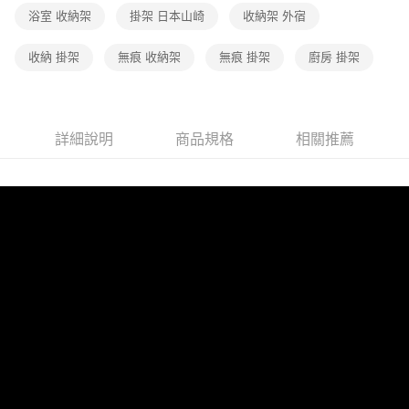
浴室 收納架
掛架 日本山崎
收納架 外宿
收納 掛架
無痕 收納架
無痕 掛架
廚房 掛架
詳細說明
商品規格
相關推薦