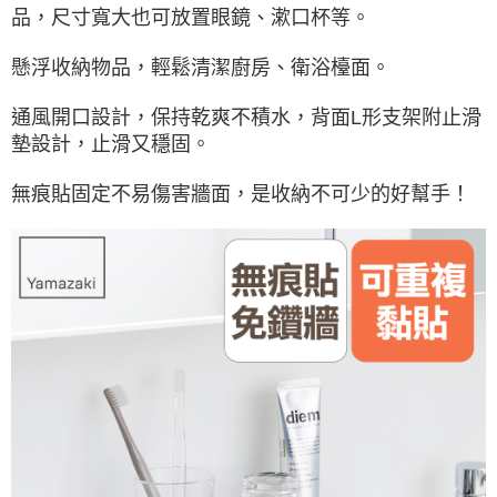
品，尺寸寬大也可放置眼鏡、漱口杯等。
懸浮收納物品，輕鬆清潔廚房、衛浴檯面。
通風開口設計，保持乾爽不積水，背面L形支架附止滑
墊設計，止滑又穩固。
無痕貼固定不易傷害牆面，是收納不可少的好幫手！