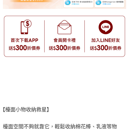
【檯面小物收納救星】
檯面空間不夠就靠它，輕鬆收納棉花棒、乳液等物