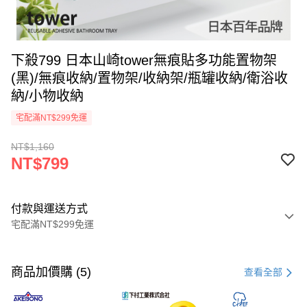
下殺799 日本山崎tower無痕貼多功能置物架
(黑)/無痕收納/置物架/收納架/瓶罐收納/衛浴收
納/小物收納
宅配滿NT$299免運
NT$1,160
NT$799
付款與運送方式
宅配滿NT$299免運
付款方式
信用卡一次付款
商品加價購 (5)
查看全部
超商取貨付款