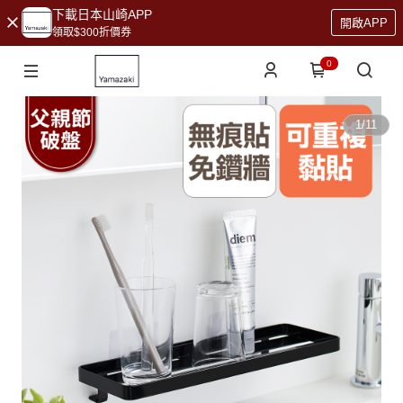
下載日本山崎APP
開啟APP
領取$300折價券
0
1
/
11