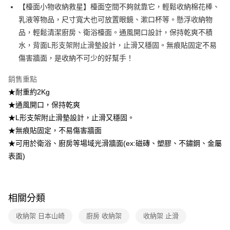
醒簡訊。
【檯面小物收納救星】檯面空間不夠就靠它，輕鬆收納棉花棒、
2.透過簡訊連結打開帳單後，可選擇「超商條碼／台灣大直營門市／銀行轉
7-11取貨付款
乳液等物品，尺寸寬大也可放置眼鏡、漱口杯等。懸浮收納物
帳／街口支付／iPASS MONEY」等通路繳費。
每筆NT$100，滿NT$499(含以上)免運費
品，輕鬆清潔廚房、衛浴檯面。通風開口設計，保持乾爽不積
【注意事項】
水，背面L形支架附止滑墊設計，止滑又穩固。無痕貼固定不易
付款後7-11取貨
1.本服務係由「台灣大哥大股份有限公司」（以下簡稱本公司）所提供，讓
用戶於交易時，得透過本服務購買商品或服務，並由商店將買賣／分期付款
傷害牆面，是收納不可少的好幫手！
每筆NT$100，滿NT$499(含以上)免運費
買賣價金債權讓與本公司後，依約使用本公司帳單繳交帳款。
2.基於同意付款使用「大哥付你分期」之契約關係目的，商店將以您的個人
銷售重點
宅配【父親節大回饋】限時$299免運
資料（包含姓名、電話或地址）提供予台灣大哥大進項蒐集、處理及利用，
★耐重約2Kg
由本公司與您本人進行分期帳單所需資料之確認、核對及更正。
每筆NT$150，滿NT$299(含以上)免運費
3.完整用戶服務條款，請詳閱以下連結：
https://oppay.tw/userRule
★通風開口，保持乾爽
★L形支架附止滑墊設計，止滑又穩固。
★無痕貼固定，不易傷害牆面
★可用於衛浴、廚房等場域光滑牆面(ex:磁磚、塑膠、不鏽鋼、金屬
表面)
相關分類
收納架 日本山崎
廚房 收納架
收納架 止滑