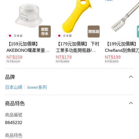
LINE Pay
Apple Pay
悠遊付
Google Pay
【159元加價購】
【179元加價購】 下村
【199元加價購】
AKEBONO曙產業量米
工業多功能開瓶器/開
Chefland刮魚鱗
全盈+PAY
杯漏斗組(白)/量米杯/
瓶器/餐廚用品/料理道
魚鱗器/廚房用品/
NT$159
NT$179
NT$199
NT$320
NT$360
NT$380
米桶/量米用具/任二件8
具/任二件8折
道具/任二件8折
大哥付你分期
折
相關說明
品牌
【大哥付你分期使用說明】
ATM付款
1.本服務由台灣大哥大提供，台灣大哥大用戶可立即使用無須另外申請。
日本山崎
tower系列
2.付款方式選擇「大哥付你分期」，訂單成立後會自動跳轉到大哥付的交易
流程，驗證手機門號後，選擇欲分期的期數、繳款截止日，確認付款後即完
運送方式
成交易。
商品特色
3.實際核准額度、可分期數及費用金額請依後續交易確認頁面所載為準。
全家取貨付款
4.訂單成立30分鐘內，如未前往確認交易或遇審核未通過，訂單將自動取
商品編號
每筆NT$100，滿NT$499(含以上)免運費
消。如遇「轉專審核」未通過狀況，表示未達大哥付你分期系統評分，恕無
8845232
法說明評估內容。
付款後全家取貨
【繳款方式說明】
1.分期款項不併入電信帳單，「大哥付你分期」於每月結算日後寄送繳費提
商品特色
每筆NT$100，滿NT$499(含以上)免運費