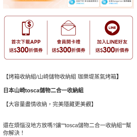
【烤箱收納組/山崎儲物收納組 珈樂堤蒸氣烤箱
】
日本山崎tosca儲物二合一收納組
【大容量盡情收納，完美隱藏更美觀】
還在煩惱沒地方放嗎?讓""tosca儲物二合一收納組""幫
你解決！