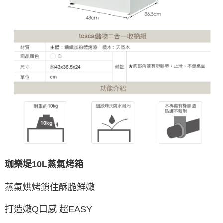
珈樂堤10L蒸氣烤箱
蒸氣烘烤鎖住酥脆鮮嫩
打造嫩Q口感 超EASY