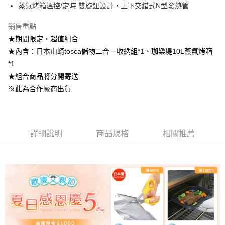
1.本服務係由「台灣大哥大股份有限公司」（以下簡稱本公司）所提供，讓
蒸氣烤箱溫控/定時 雙旋鈕設計，上下交錯式N型發熱管
用戶於交易時，得透過本服務購買商品或服務，並由商店將買賣／分期付款
買賣價金債權讓與本公司後，依約使用本公司帳單繳交帳款。
銷售重點
2.基於同意付款使用「大哥付你分期」之契約關係目的，商店將以您的個人
資料（包含姓名、電話或地址）提供予台灣大哥大進項蒐集、處理及利用，
★期間限定，超值組合
由本公司與您本人進行分期帳單所需資料之確認、核對及更正。
★內含：日本山崎tosca儲物二合一收納組*1、珈樂堤10L蒸氣烤箱
3.完整用戶服務條款，請詳閱以下連結：
https://oppay.tw/userRule
*1
★組合商品將分開寄送
※此為合作廠商出貨
詳細說明
商品規格
相關推薦