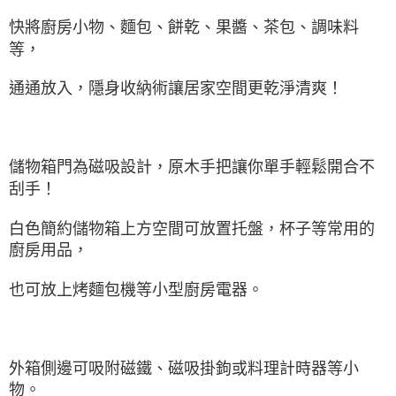
快將廚房小物、麵包、餅乾、果醬、茶包、調味料
等，
通通放入，隱身收納術讓居家空間更乾淨清爽！
儲物箱門為磁吸設計，
原木手把讓你單手輕鬆開合不
刮手！
白色簡約儲物箱上方空間可放置托盤，
杯子等常用的
廚房用品，
也可放上烤麵包機等小型廚房電器。
外箱側邊可吸附磁鐵、磁吸掛鉤或料理計時器等小
物。