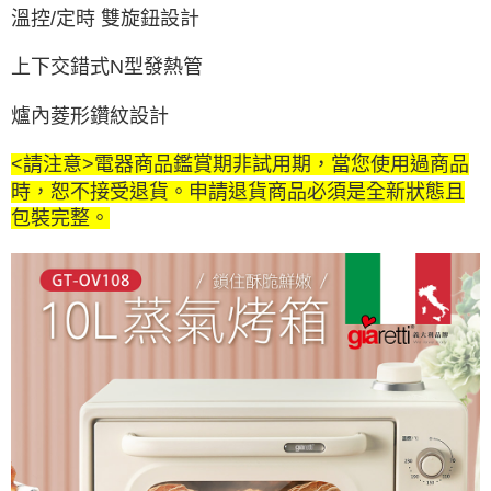
溫控/定時 雙旋鈕設計
上下交錯式N型發熱管
爐內菱形鑽紋設計
<請注意>電器商品鑑賞期非試用期，當您使用過商品
時，恕不接受退貨。申請退貨商品必須是全新狀態且
包裝完整。