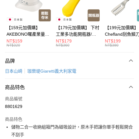
悠遊付
Google Pay
全盈+PAY
【159元加價購】
【179元加價購】 下村
【199元加價購】
AKEBONO曙產業量米
工業多功能開瓶器/開
Chefland刮魚鱗
大哥付你分期
杯漏斗組(白)/量米杯/
瓶器/餐廚用品/料理道
魚鱗器/廚房用品/
NT$159
NT$179
NT$199
相關說明
NT$320
NT$360
NT$380
米桶/量米用具/任二件8
具/任二件8折
道具/任二件8折
【大哥付你分期使用說明】
折
ATM付款
1.本服務由台灣大哥大提供，台灣大哥大用戶可立即使用無須另外申請。
品牌
2.付款方式選擇「大哥付你分期」，訂單成立後會自動跳轉到大哥付的交易
流程，驗證手機門號後，選擇欲分期的期數、繳款截止日，確認付款後即完
運送方式
日本山崎
珈樂堤Giaretti義大利家電
成交易。
3.實際核准額度、可分期數及費用金額請依後續交易確認頁面所載為準。
宅配$499免運
4.訂單成立30分鐘內，如未前往確認交易或遇審核未通過，訂單將自動取
商品特色
每筆NT$150，滿NT$499(含以上)免運費
消。如遇「轉專審核」未通過狀況，表示未達大哥付你分期系統評分，恕無
法說明評估內容。
商品編號
【繳款方式說明】
8801629
1.分期款項不併入電信帳單，「大哥付你分期」於每月結算日後寄送繳費提
醒簡訊。
2.透過簡訊連結打開帳單後，可選擇「超商條碼／台灣大直營門市／銀行轉
商品特色
帳／街口支付／iPASS MONEY」等通路繳費。
儲物二合一收納組箱門為磁吸設計，原木手把讓你單手輕鬆開合
不刮手
【注意事項】