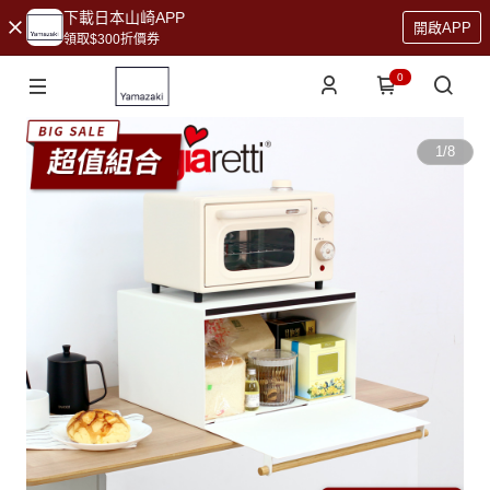
下載日本山崎APP
開啟APP
領取$300折價券
0
1
/
8