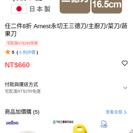
任二件8折 Arnest永切王三德刀/主廚刀/菜刀/蔬
果刀
宅配滿NT$299免運
5
(
6
則評價
)
NT$660
付款與運送方式
宅配滿NT$299免運
付款方式
信用卡一次付款
商品加價購 (5)
查看全部
LINE Pay