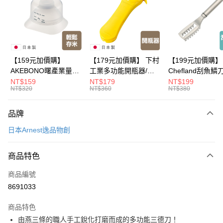
Apple Pay
悠遊付
Google Pay
全盈+PAY
【159元加價購】
【179元加價購】 下村
【199元加價購】
AKEBONO曙產業量米
工業多功能開瓶器/開
Chefland刮魚鱗
大哥付你分期
杯漏斗組(白)/量米杯/
瓶器/餐廚用品/料理道
魚鱗器/廚房用品/
NT$159
NT$179
NT$199
相關說明
NT$320
NT$360
NT$380
米桶/量米用具/任二件8
具/任二件8折
道具/任二件8折
【大哥付你分期使用說明】
折
ATM付款
1.本服務由台灣大哥大提供，台灣大哥大用戶可立即使用無須另外申請。
品牌
2.付款方式選擇「大哥付你分期」，訂單成立後會自動跳轉到大哥付的交易
流程，驗證手機門號後，選擇欲分期的期數、繳款截止日，確認付款後即完
運送方式
日本Arnest逸品物創
成交易。
3.實際核准額度、可分期數及費用金額請依後續交易確認頁面所載為準。
宅配【父親節大回饋】限時$299免運
4.訂單成立30分鐘內，如未前往確認交易或遇審核未通過，訂單將自動取
商品特色
每筆NT$150，滿NT$299(含以上)免運費
消。如遇「轉專審核」未通過狀況，表示未達大哥付你分期系統評分，恕無
法說明評估內容。
商品編號
【繳款方式說明】
8691033
1.分期款項不併入電信帳單，「大哥付你分期」於每月結算日後寄送繳費提
醒簡訊。
2.透過簡訊連結打開帳單後，可選擇「超商條碼／台灣大直營門市／銀行轉
商品特色
帳／街口支付／iPASS MONEY」等通路繳費。
由燕三條的職人手工銳化打磨而成的多功能三德刀！