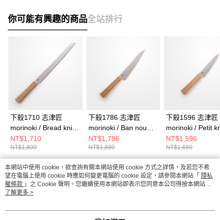
你可能有興趣的商品
全站排行
下殺1710 志津匠
下殺1786 志津匠
下殺1596 志津匠
morinoki / Bread knife
morinoki / Ban nou
morinoki / Petit k
麵包刀/吐司刀/鋸齒刀/
knife 萬用刀/料理刀/菜
水果刀/番茄刀/料
NT$1,710
NT$1,786
NT$1,596
NT$1,800
NT$1,880
NT$1,680
日本製 26Aug001
刀/日本製 26Aug001
日本製 26Aug00
本網站中使用 cookie，欲查詢有關本網站使用 cookie 方式之詳情，及若您不希
熱門標籤
望在電腦上使用 cookie 時應如何變更電腦的 cookie 設定，請參閱本網站「
隱私
權條款
」之 Cookie 聲明。您繼續使用本網站即表示您同意本公司得按本網站使
用條款之 Cookie 聲明使用 cookie。
了解更多 >