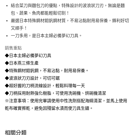
結合菜刀與麵包刀的優點，特殊設計的波浪狀刀刃，無論是麵
【注意事項】
1.本服務係由「台灣大哥大股份有限公司」（以下簡稱本公司）所提供，讓
包、蔬果、魚肉都能輕鬆切割！
用戶於交易時，得透過本服務購買商品或服務，並由商店將買賣／分期付款
嚴選日本特殊鋼材鉬釩鋼材質，不易沾黏耐用易保養，鋒利好切
買賣價金債權讓與本公司後，依約使用本公司帳單繳交帳款。
2.基於同意付款使用「大哥付你分期」之契約關係目的，商店將以您的個人
又順手！
資料（包含姓名、電話或地址）提供予台灣大哥大進項蒐集、處理及利用，
一刀多用，是日本主婦必備夢幻刀具。
由本公司與您本人進行分期帳單所需資料之確認、核對及更正。
3.完整用戶服務條款，請詳閱以下連結：
https://oppay.tw/userRule
銷售重點
◆日本主婦必備夢幻刀具
◆日本燕三條生產
◆特殊鋼材鉬釩鋼，不易沾黏，耐用易保養。
◆波浪狀刀刃設計，可切可鋸
◆超好握的刀柄流線設計，輕鬆料理每一天
◆刀柄採用耐熱強化樹脂，可使用洗碗機、烘碗機清潔
※注意事項：使用完畢請使用中性洗劑搭配海綿清潔，並馬上使用
乾布確實擦乾，避免因殘留水漬而使刀具生鏽。
相關分類