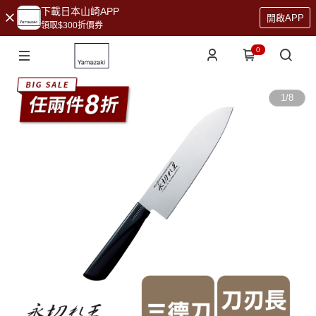
下載日本山崎APP
開啟APP
領取$300折價券
0
1
/
8