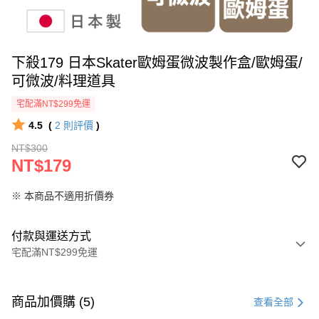
下殺179 日本Skater歐姆蛋微波製作盒/歐姆蛋/
可微波/料理道具
宅配滿NT$299免運
4.5
(
2
則評價
)
NT$300
NT$179
※ 本商品不適用折價券
付款與運送方式
宅配滿NT$299免運
付款方式
信用卡一次付款
商品加價購 (5)
查看全部