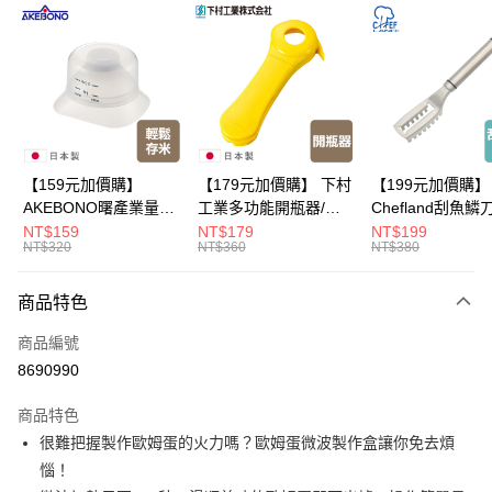
LINE Pay
Apple Pay
悠遊付
Google Pay
全盈+PAY
【159元加價購】
【179元加價購】 下村
【199元加價購】
AKEBONO曙產業量米
工業多功能開瓶器/開
Chefland刮魚鱗
大哥付你分期
杯漏斗組(白)/量米杯/
瓶器/餐廚用品/料理道
魚鱗器/廚房用品/
NT$159
NT$179
NT$199
相關說明
NT$320
NT$360
NT$380
米桶/量米用具/任二件8
具/任二件8折
道具/任二件8折
【大哥付你分期使用說明】
折
ATM付款
1.本服務由台灣大哥大提供，台灣大哥大用戶可立即使用無須另外申請。
商品特色
2.付款方式選擇「大哥付你分期」，訂單成立後會自動跳轉到大哥付的交易
流程，驗證手機門號後，選擇欲分期的期數、繳款截止日，確認付款後即完
運送方式
商品編號
成交易。
3.實際核准額度、可分期數及費用金額請依後續交易確認頁面所載為準。
8690990
宅配【父親節大回饋】限時$299免運
4.訂單成立30分鐘內，如未前往確認交易或遇審核未通過，訂單將自動取
每筆NT$150，滿NT$299(含以上)免運費
消。如遇「轉專審核」未通過狀況，表示未達大哥付你分期系統評分，恕無
商品特色
法說明評估內容。
很難把握製作歐姆蛋的火力嗎？歐姆蛋微波製作盒讓你免去煩
【繳款方式說明】
1.分期款項不併入電信帳單，「大哥付你分期」於每月結算日後寄送繳費提
惱！
醒簡訊。