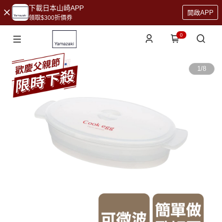
下載日本山崎APP
開啟APP
領取$300折價券
0
1
/
8