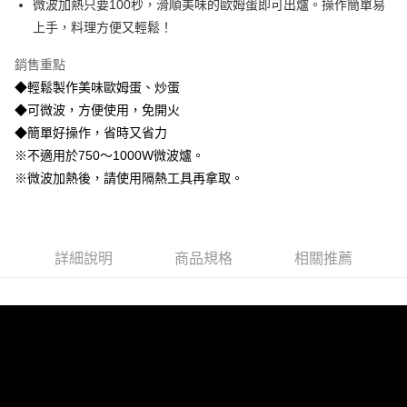
微波加熱只要100秒，滑順美味的歐姆蛋即可出爐。操作簡單易
2.透過簡訊連結打開帳單後，可選擇「超商條碼／台灣大直營門市／銀行轉
帳／街口支付／iPASS MONEY」等通路繳費。
上手，料理方便又輕鬆！
【注意事項】
銷售重點
1.本服務係由「台灣大哥大股份有限公司」（以下簡稱本公司）所提供，讓
◆輕鬆製作美味歐姆蛋、炒蛋
用戶於交易時，得透過本服務購買商品或服務，並由商店將買賣／分期付款
買賣價金債權讓與本公司後，依約使用本公司帳單繳交帳款。
◆可微波，方便使用，免開火
2.基於同意付款使用「大哥付你分期」之契約關係目的，商店將以您的個人
◆簡單好操作，省時又省力
資料（包含姓名、電話或地址）提供予台灣大哥大進項蒐集、處理及利用，
※不適用於750〜1000W微波爐。
由本公司與您本人進行分期帳單所需資料之確認、核對及更正。
3.完整用戶服務條款，請詳閱以下連結：
https://oppay.tw/userRule
※微波加熱後，請使用隔熱工具再拿取。
詳細說明
商品規格
相關推薦