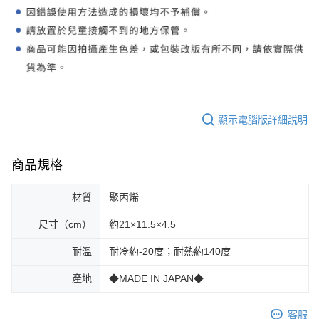
顯示電腦版詳細說明
商品規格
材質
聚丙烯
尺寸（cm）
約21×11.5×4.5
耐溫
耐冷約-20度；耐熱約140度
產地
◆MADE IN JAPAN◆
客服