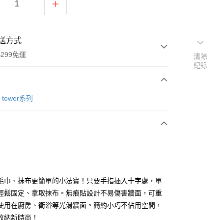
送方式
299免運
清除
紀錄
次付款
tower系列
付款
毛巾、抹布更簡單的小法寶！只要手指插入十字處，單
y
輕鬆固定、拿取抹布。無痕貼設計不易傷害牆面，可重
使用在廚房、衛浴等光滑牆面。簡約小巧不佔用空間，
收納新時尚！