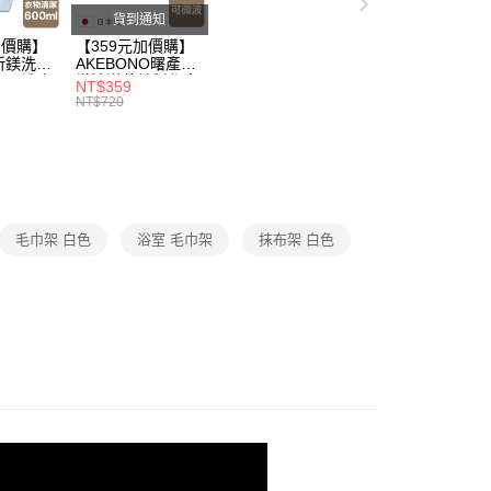
戶服務條款，請詳閱以下連結：
https://oppay.tw/userRule
50，滿NT$299(含以上)免運費
貨到通知
加價購】
【359元加價購】
所鎂洗衣
AKEBONO曙產業
ml/洗衣
微波洋芋片製作盒/
NT$359
/洗衣用
料理盒/健康零食/
NT$720
8折
廚房工具/任二件8
折
毛巾架 白色
浴室 毛巾架
抹布架 白色