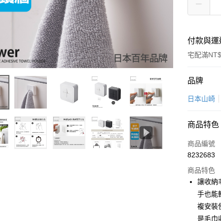
付款與運
宅配滿NT$
付款方式
品牌
信用卡一
日本山崎
超商取貨
商品特色
LINE Pay
商品編號
Apple Pay
8232683
商品特色
悠遊付
讓收納
Google Pa
手也能
複安裝
全盈+PAY
是毛巾