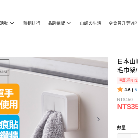
活動
熱銷排行
品牌總覽
山崎の生活
💎會員升等VIP
日本山崎
毛巾架
宅配滿NT$
4.6 (
NT$450
NT$3
數量