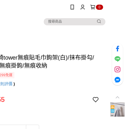
0
tower無痕貼毛巾鉤架(白)/抹布掛勾/
/無痕掛鉤/無痕收納
299免運
5
則評價
)
55