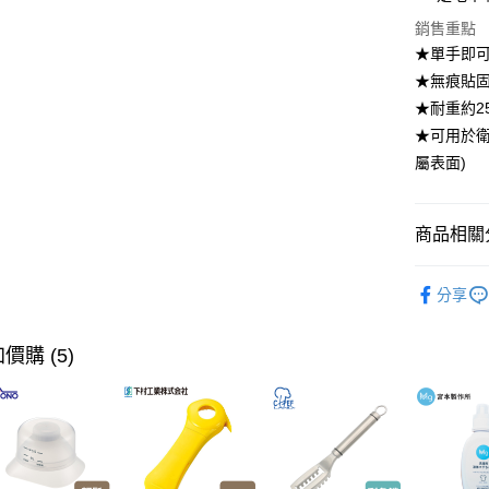
大哥付你
銷售重點
相關說明
★單手即
【大哥付
ATM付款
1.本服務
★無痕貼
2.付款方
★耐重約25
流程，驗
★可用於衛
完成交易
運送方式
3.實際核
屬表面)
4.訂單成
全家取貨
消。如遇
每筆NT$1
無法說明
商品相關分
【繳款方
付款後全
1.分期款
醒簡訊。
居家收納
每筆NT$1
2.透過簡
分享
居家收納
帳／街口支
7-11取貨
【本月主
價購 (5)
【注意事
每筆NT$1
1.本服務
【本月主
用戶於交
付款後7-1
款買賣價
【🎉歡慶
每筆NT$1
2.基於同
家搶購！
資料（包
宅配【父親
用，由本
【🎉歡慶