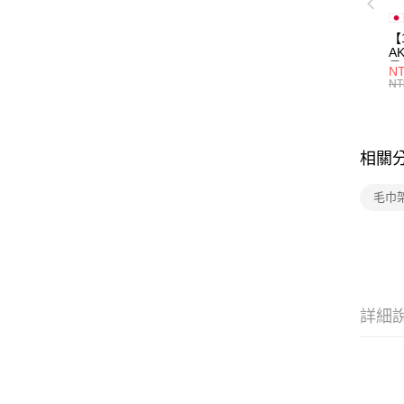
【
A
量
NT
量
NT
用
相關
毛巾
詳細