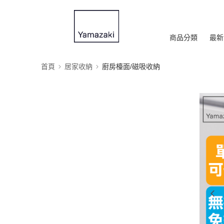
商品分類
最新
首頁
居家收納
廚房檯面/磁吸收納