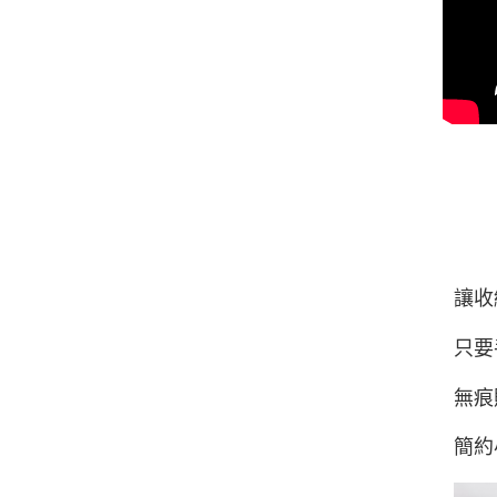
讓收
只要
無痕
簡約