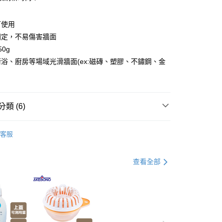
分期
可使用
你分期使用說明】
由台灣大哥大提供，台灣大哥大用戶可立即使用無須另外申請。
固定，不易傷害牆面
式選擇「大哥付你分期」，訂單成立後會自動跳轉到大哥付的交易
0g
證手機門號後，選擇欲分期的期數、繳款截止日，確認付款後即
浴、廚房等場域光滑牆面(ex:磁磚、塑膠、不鏽鋼、金
。
准額度、可分期數及費用金額請依後續交易確認頁面所載為準。
立30分鐘內，如未前往確認交易或遇審核未通過，訂單將自動取
付款
「轉專審核」未通過狀況，表示未達大哥付你分期系統評分，恕
00，滿NT$499(含以上)免運費
評估內容。
類 (6)
式說明】
家取貨
項不併入電信帳單，「大哥付你分期」於每月結算日後寄送繳費提
廚房檯面/磁吸收納
00，滿NT$499(含以上)免運費
訊連結打開帳單後，可選擇「超商條碼／台灣大直營門市／銀行轉
客服
衛浴收納
付／iPASS MONEY」等通路繳費。
付款
打】
▶超商取貨專區｜限時優惠
項】
00，滿NT$499(含以上)免運費
查看全部
係由「台灣大哥大股份有限公司」（以下簡稱本公司）所提供，讓
打】
▶日本熱銷補貨到$299up
易時，得透過本服務購買商品或服務，並由商店將買賣／分期付
1取貨
金債權讓與本公司後，依約使用本公司帳單繳交帳款。
父親節 瘋殺5折up】
▶【限時加價購$159up】官網獨
00，滿NT$499(含以上)免運費
意付款使用「大哥付你分期」之契約關係目的，商店將以您的個人
含姓名、電話或地址）提供予台灣大哥大進項蒐集、處理及利
節大回饋】限時$299免運
公司與您本人進行分期帳單所需資料之確認、核對及更正。
父親節 瘋殺5折up】
▶歡慶父親節 ，全館瘋殺5折up