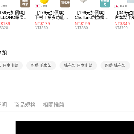
3.完整用
每筆NT$1
159元加價購】
【179元加價購】
【199元加價購】
【349元
KEBONO曙產業
下村工業多功能開
Chefland刮魚鱗刀/
宮本製作
米杯漏斗組(白)/
瓶器/開瓶器/餐廚
刮魚鱗器/廚房用
清潔液600
$159
NT$179
NT$199
NT$349
米杯/米桶/量米
用品/料理道具/任
品/料理道具/任二
精/洗衣鎂
$320
NT$360
NT$380
NT$700
具/任二件8折
二件8折
件8折
品/任二件
分類
架 日本山崎
廚房 毛巾架
抹布架 日本山崎
廚房 抹布架
說明
商品規格
相關推薦