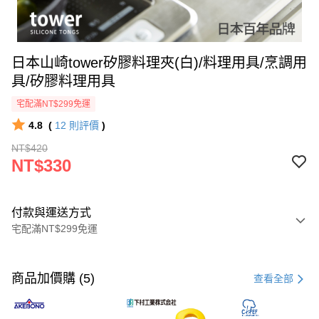
日本山崎tower矽膠料理夾(白)/料理用具/烹調用
具/矽膠料理用具
宅配滿NT$299免運
4.8
(
12
則評價
)
NT$420
NT$330
付款與運送方式
宅配滿NT$299免運
付款方式
信用卡一次付款
商品加價購 (5)
查看全部
超商取貨付款