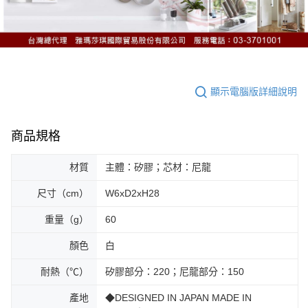
顯示電腦版詳細說明
商品規格
材質
主體：矽膠；芯材：尼龍
尺寸（cm）
W6xD2xH28
重量（g）
60
顏色
白
耐熱（℃）
矽膠部分：220；尼龍部分：150
產地
◆DESIGNED IN JAPAN MADE IN