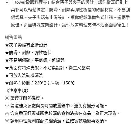
「tower矽膠料理夾」結合筷子與夾子的設計，讓你從烹飪到上
2.透過簡訊連結打開帳單後，可選擇「超商條碼／台灣大直營門市／銀行轉
7-11取貨付款
菜都可以輕鬆搞定！防滑、耐熱與彈性極佳的矽膠材質，不易刮
帳／街口支付／iPASS MONEY」等通路繳費。
每筆NT$100，滿NT$499(含以上)免運費
傷鍋具。夾子尖端有止滑設計，讓你輕鬆準備各式佳餚。握柄手
【注意事項】
感佳，背面特殊支架設計，讓你放置料理夾時不沾桌面更衛生！
付款後7-11取貨
1.本服務係由「台灣大哥大股份有限公司」（以下簡稱本公司）所提供，讓
用戶於交易時，得透過本服務購買商品或服務，並由商店將買賣／分期付款
每筆NT$100，滿NT$499(含以上)免運費
銷售重點
買賣價金債權讓與本公司後，依約使用本公司帳單繳交帳款。
2.基於同意付款使用「大哥付你分期」之契約關係目的，商店將以您的個人
★夾子尖端有止滑設計
宅配【父親節大回饋】限時$299免運
資料（包含姓名、電話或地址）提供予台灣大哥大進項蒐集、處理及利用，
★防滑、耐熱、彈性極佳
由本公司與您本人進行分期帳單所需資料之確認、核對及更正。
每筆NT$150，滿NT$299(含以上)免運費
3.完整用戶服務條款，請詳閱以下連結：
https://oppay.tw/userRule
★不易刮傷碗、平底鍋、煎鍋等
★背面有特殊支架，不沾桌設計，衛生又整潔
★可放入洗碗機清洗
★耐熱：矽膠：220℃；尼龍：150℃
《注意事項》
※ 請遵守耐熱溫度。
※ 請遠離火源處與長時間放置鍋中，避免有變形可能。
※ 含有番茄紅素或顏色較深的食物沾染在商品上為正常現象。
※ 請用中性洗劑搭配海綿清潔，並確實乾燥後再收納。