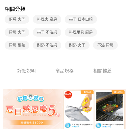
相關分類
廚房 夾子
料理夾 廚房
夾子 日本山崎
矽膠 夾子
夾子 不沾桌
料理用具 廚房
矽膠 耐熱
耐熱 不沾桌
耐熱 夾子
不沾 矽膠
詳細說明
商品規格
相關推薦