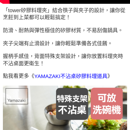
「tower矽膠料理夾」結合筷子與夾子的設計，讓你從
烹飪到上菜都可以輕鬆搞定！
防滑、耐熱與彈性極佳的矽膠材質，不易刮傷鍋具。
夾子尖端有止滑設計，讓你輕鬆準備各式佳餚。
握柄手感佳，背面特殊支架設計，讓你放置料理夾時
不沾桌面更衛生！
點我看更多《
》
YAMAZAKI不沾桌矽膠料理道具