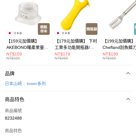
LINE Pay
Apple Pay
悠遊付
Google Pay
【159元加價購】
【179元加價購】 下村
【199元加價購】
AKEBONO曙產業量米
工業多功能開瓶器/開
Chefland刮魚鱗
全盈+PAY
杯漏斗組(白)/量米杯/
瓶器/餐廚用品/料理道
魚鱗器/廚房用品/
NT$159
NT$179
NT$199
NT$320
NT$360
NT$380
米桶/量米用具/任二件8
具/任二件8折
道具/任二件8折
大哥付你分期
折
相關說明
品牌
【大哥付你分期使用說明】
ATM付款
1.本服務由台灣大哥大提供，台灣大哥大用戶可立即使用無須另外申請。
日本山崎
tower系列
2.付款方式選擇「大哥付你分期」，訂單成立後會自動跳轉到大哥付的交易
流程，驗證手機門號後，選擇欲分期的期數、繳款截止日，確認付款後即完
運送方式
成交易。
商品特色
3.實際核准額度、可分期數及費用金額請依後續交易確認頁面所載為準。
全家取貨付款
4.訂單成立30分鐘內，如未前往確認交易或遇審核未通過，訂單將自動取
商品編號
每筆NT$100，滿NT$499(含以上)免運費
消。如遇「轉專審核」未通過狀況，表示未達大哥付你分期系統評分，恕無
8232488
法說明評估內容。
付款後全家取貨
【繳款方式說明】
1.分期款項不併入電信帳單，「大哥付你分期」於每月結算日後寄送繳費提
商品特色
每筆NT$100，滿NT$499(含以上)免運費
醒簡訊。