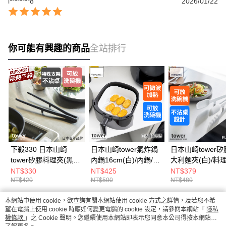
l********8
2026/01/22
你可能有興趣的商品
全站排行
下殺330 日本山崎
日本山崎tower氣炸鍋
日本山崎tower
tower矽膠料理夾(黑)/
內鍋16cm(白)/內鍋/矽
大利麵夾(白)/料理
料理用具/烹調用具/矽
膠內鍋/矽膠鍋具
義大利麵夾/料理
NT$330
NT$425
NT$379
NT$420
NT$500
NT$480
膠料理用具
本網站中使用 cookie，欲查詢有關本網站使用 cookie 方式之詳情，及若您不希
熱門標籤
望在電腦上使用 cookie 時應如何變更電腦的 cookie 設定，請參閱本網站「
隱私
權條款
」之 Cookie 聲明。您繼續使用本網站即表示您同意本公司得按本網站使