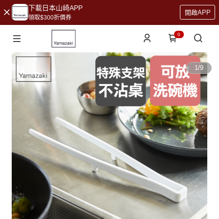
下載日本山崎APP
開啟APP
領取$300折價券
0
1
/
9