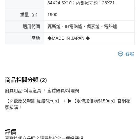
34X24.5X10；內部尺寸約：28X21
重量（g）
1900
適用範圍
瓦斯爐、IH電磁爐、鹵素爐、電熱爐
產地
◆MADE IN JAPAN ◆
客服
商品相關分類 (2)
廚具用品·料理道具
廚房鍋具/料理鍋
【🎉歡慶父親節 瘋殺5折up】
▶【限時加價購$159up】官網獨
家搶購！
評價
喜歡這個商品嗎？購買後給他一個好評吧