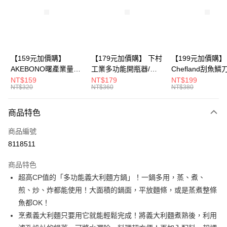
悠遊付
Google Pay
全盈+PAY
【159元加價購】
【179元加價購】 下村
【199元加價購】
AKEBONO曙產業量米
工業多功能開瓶器/開
Chefland刮魚鱗
大哥付你分期
杯漏斗組(白)/量米杯/
瓶器/餐廚用品/料理道
魚鱗器/廚房用品/
NT$159
NT$179
NT$199
相關說明
NT$320
NT$360
NT$380
米桶/量米用具/任二件8
具/任二件8折
道具/任二件8折
【大哥付你分期使用說明】
折
ATM付款
1.本服務由台灣大哥大提供，台灣大哥大用戶可立即使用無須另外申請。
商品特色
2.付款方式選擇「大哥付你分期」，訂單成立後會自動跳轉到大哥付的交易
流程，驗證手機門號後，選擇欲分期的期數、繳款截止日，確認付款後即完
運送方式
商品編號
成交易。
3.實際核准額度、可分期數及費用金額請依後續交易確認頁面所載為準。
8118511
宅配【父親節大回饋】限時$299免運
4.訂單成立30分鐘內，如未前往確認交易或遇審核未通過，訂單將自動取
每筆NT$150，滿NT$299(含以上)免運費
消。如遇「轉專審核」未通過狀況，表示未達大哥付你分期系統評分，恕無
商品特色
法說明評估內容。
超高CP值的「多功能義大利麵方鍋」！一鍋多用，蒸、煮、
【繳款方式說明】
1.分期款項不併入電信帳單，「大哥付你分期」於每月結算日後寄送繳費提
煎、炒、炸都能使用！大面積的鍋面，平放麵條，或是蒸煮整條
醒簡訊。
魚都OK！
2.透過簡訊連結打開帳單後，可選擇「超商條碼／台灣大直營門市／銀行轉
帳／街口支付／iPASS MONEY」等通路繳費。
烹煮義大利麵只要用它就能輕鬆完成！將義大利麵煮熟後，利用