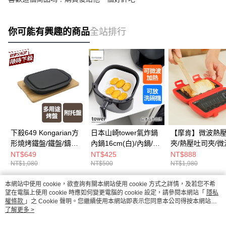
你可能有興趣的商品
全站排行
下殺649 Kongarian方
日本山崎tower氣炸鍋
【摩肯】微波熱
形燒烤鐵盤/鐵盤/鑄鐵
內鍋16cm(白)/內鍋/矽
夾/熱壓吐司夾/微
盤/不沾烤盤
膠內鍋/矽膠鍋具
理工具/早餐料理
NT$649
NT$425
NT$888
NT$1,080
NT$500
NT$1,980
本網站中使用 cookie，欲查詢有關本網站使用 cookie 方式之詳情，及若您不希
熱門標籤
望在電腦上使用 cookie 時應如何變更電腦的 cookie 設定，請參閱本網站「
隱私
權條款
」之 Cookie 聲明。您繼續使用本網站即表示您同意本公司得按本網站使
用條款之 Cookie 聲明使用 cookie。
了解更多 >