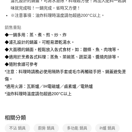
濾孔設計的鍋蓋，可將水瀝除，料理超方便！再加入配料一起調
【注意事項】
味就完成啦！一鍋完成，省時又方便！
1.本服務係由「台灣大哥大股份有限公司」（以下簡稱本公司）所提供，讓
用戶於交易時，得透過本服務購買商品或服務，並由商店將買賣／分期付款
※注意事項：油炸料理時溫度請勿超過200°C以上。
買賣價金債權讓與本公司後，依約使用本公司帳單繳交帳款。
2.基於同意付款使用「大哥付你分期」之契約關係目的，商店將以您的個人
銷售重點
資料（包含姓名、電話或地址）提供予台灣大哥大進項蒐集、處理及利用，
◆一鍋多用：蒸、煮、煎、炒、炸
由本公司與您本人進行分期帳單所需資料之確認、核對及更正。
3.完整用戶服務條款，請詳閱以下連結：
https://oppay.tw/userRule
◆濾孔設計的鍋蓋，可輕易瀝乾湯水。
◆大面積的鍋面，輕鬆放入各式食材，如：麵條、魚、肉塊等。
◆適用於烹煮各式料理：蒸魚、茶碗蒸、蔬菜湯、醬燒肉排等。
◆隨附食譜可參考
*注意：料理時請務必使用隔熱手套或毛巾再觸碰手把、鍋蓋避免燙
傷。
*適用火源：瓦斯爐／IH電磁爐／鹵素爐／電熱爐
*油炸料理時溫度請勿超過200°C以上
相關分類
不沾 鍋具
廚房 鍋具
多功能 鍋具
ih爐 鍋具