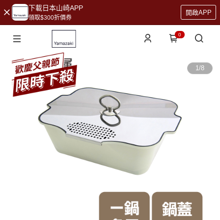
下載日本山崎APP
開啟APP
領取$300折價券
0
1
/
8