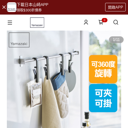
下載日本山崎APP
開啟APP
領取$300折價券
0
1
/
11