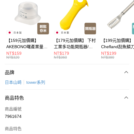
LINE Pay
Apple Pay
悠遊付
Google Pay
【159元加價購】
【179元加價購】 下村
【199元加價購】
AKEBONO曙產業量米
工業多功能開瓶器/開
Chefland刮魚鱗
全盈+PAY
杯漏斗組(白)/量米杯/
瓶器/餐廚用品/料理道
魚鱗器/廚房用品/
NT$159
NT$179
NT$199
NT$320
NT$360
NT$380
米桶/量米用具/任二件8
具/任二件8折
道具/任二件8折
大哥付你分期
折
相關說明
品牌
【大哥付你分期使用說明】
ATM付款
1.本服務由台灣大哥大提供，台灣大哥大用戶可立即使用無須另外申請。
日本山崎
tower系列
2.付款方式選擇「大哥付你分期」，訂單成立後會自動跳轉到大哥付的交易
流程，驗證手機門號後，選擇欲分期的期數、繳款截止日，確認付款後即完
運送方式
成交易。
商品特色
3.實際核准額度、可分期數及費用金額請依後續交易確認頁面所載為準。
全家取貨付款
4.訂單成立30分鐘內，如未前往確認交易或遇審核未通過，訂單將自動取
商品編號
每筆NT$100，滿NT$499(含以上)免運費
消。如遇「轉專審核」未通過狀況，表示未達大哥付你分期系統評分，恕無
7961674
法說明評估內容。
付款後全家取貨
【繳款方式說明】
1.分期款項不併入電信帳單，「大哥付你分期」於每月結算日後寄送繳費提
商品特色
每筆NT$100，滿NT$499(含以上)免運費
醒簡訊。