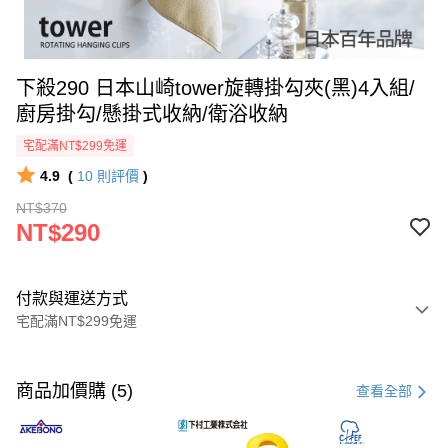
下殺290 日本山崎tower旋轉掛勾夾(黑)4入組/
廚房掛勾/懸掛式收納/衛浴收納
宅配滿NT$299免運
4.9
(
10
則評價
)
NT$370
NT$290
付款與運送方式
宅配滿NT$299免運
付款方式
信用卡一次付款
商品加價購 (5)
查看全部
超商取貨付款