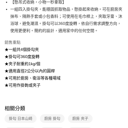
【懸吊式收納，小物一秒拿取】
2.透過簡訊連結打開帳單後，可選擇「超商條碼／台灣大直營門市／銀行轉
7-11取貨付款
一組四入掛勾夾，能穩固抓取物品，懸掛起來收納。可在廚房夾
帳／街口支付／iPASS MONEY」等通路繳費。
每筆NT$100，滿NT$499(含以上)免運費
抹布、隔熱手套或小包香料；可使用在毛巾桿上，夾取牙膏、沐
【注意事項】
浴球，避免潮濕。掛勾可以360度旋轉，依自行需求調整方向，
付款後7-11取貨
1.本服務係由「台灣大哥大股份有限公司」（以下簡稱本公司）所提供，讓
用戶於交易時，得透過本服務購買商品或服務，並由商店將買賣／分期付款
使用更便利。簡約的設計，適用家中的任何空間。
每筆NT$100，滿NT$499(含以上)免運費
買賣價金債權讓與本公司後，依約使用本公司帳單繳交帳款。
2.基於同意付款使用「大哥付你分期」之契約關係目的，商店將以您的個人
銷售重點
宅配【父親節大回饋】限時$299免運
資料（包含姓名、電話或地址）提供予台灣大哥大進項蒐集、處理及利用，
★一組共4個掛勾夾
由本公司與您本人進行分期帳單所需資料之確認、核對及更正。
每筆NT$150，滿NT$299(含以上)免運費
3.完整用戶服務條款，請詳閱以下連結：
https://oppay.tw/userRule
★掛勾可360度旋轉
★夾子耐重約1kg/個
★適用直徑2公分以內的圓桿
★可用於廚房、衛浴等各種場域
★可用作掛鉤或夾子
相關分類
掛勾 日本山崎
廚房 掛勾
廚房 夾子