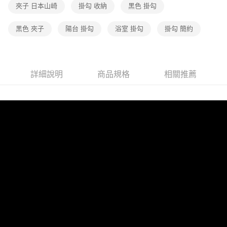
夾子 日本山崎
掛勾 收納
黑色 掛勾
黑色 夾子
陽台 掛勾
浴室 掛勾
掛勾 簡約
詳細說明
商品規格
相關推薦