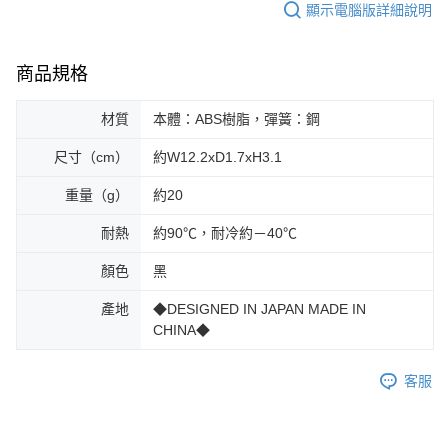
顯示電腦版詳細說明
商品規格
材質
本體：ABS樹脂，彈簧：鋼
尺寸（cm）
約W12.2xD1.7xH3.1
重量（g）
約20
耐熱
約90℃，耐冷約－40℃
顏色
黑
產地
◆DESIGNED IN JAPAN MADE IN
CHINA◆
客服