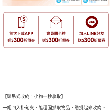
【懸吊式收納，小物一秒拿取】
一組四入掛勾夾，能穩固抓取物品，懸掛起來收納。