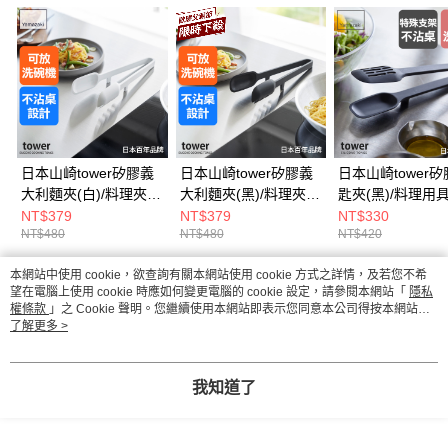
日本山崎tower矽膠義
日本山崎tower矽膠義
日本山崎tower
大利麵夾(白)/料理夾/
大利麵夾(黑)/料理夾/
匙夾(黑)/料理用具
義大利麵夾/料理用具
義大利麵夾/料理用具
調用具/矽膠料理
NT$379
NT$379
NT$330
NT$480
NT$480
NT$420
本網站中使用 cookie，欲查詢有關本網站使用 cookie 方式之詳情，及若您不希
熱門標籤
望在電腦上使用 cookie 時應如何變更電腦的 cookie 設定，請參閱本網站「
隱私
權條款
」之 Cookie 聲明。您繼續使用本網站即表示您同意本公司得按本網站使
用條款之 Cookie 聲明使用 cookie。
了解更多 >
我知道了