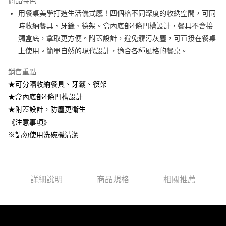
商品特色
帳／街口支付／iPASS MONEY」等通路繳費。
用餐桌美學打造生活儀式感！四個格不同深度的收納空間，可同
時收納餐具、牙籤、筷架。盒內底部4條凹槽設計，餐具不會接
【注意事項】
1.本服務係由「台灣大哥大股份有限公司」（以下簡稱本公司）所提供，讓
觸盒底，拿取更方便。附蓋設計，避免髒污灰塵，可直接在餐桌
用戶於交易時，得透過本服務購買商品或服務，並由商店將買賣／分期付款
上使用。簡單自然的現代設計，適合各種風格的餐桌。
買賣價金債權讓與本公司後，依約使用本公司帳單繳交帳款。
2.基於同意付款使用「大哥付你分期」之契約關係目的，商店將以您的個人
資料（包含姓名、電話或地址）提供予台灣大哥大進項蒐集、處理及利用，
銷售重點
由本公司與您本人進行分期帳單所需資料之確認、核對及更正。
★可分隔收納餐具、牙籤、筷架
3.完整用戶服務條款，請詳閱以下連結：
https://oppay.tw/userRule
★盒內底部4條凹槽設計
★附蓋設計，防塵更衛生
《注意事項》
※請勿使用洗碗機清潔
詳細說明
商品規格
相關推薦