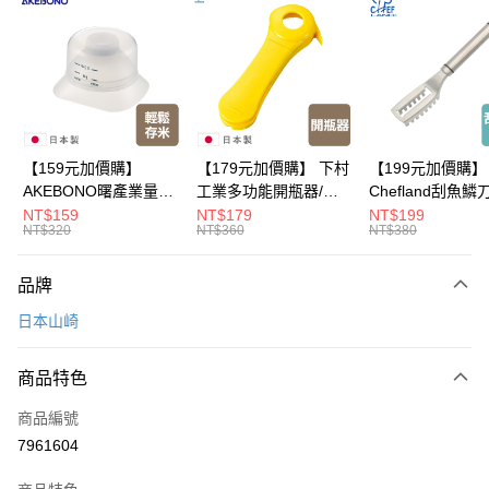
Apple Pay
悠遊付
Google Pay
全盈+PAY
【159元加價購】
【179元加價購】 下村
【199元加價購】
AKEBONO曙產業量米
工業多功能開瓶器/開
Chefland刮魚鱗
大哥付你分期
杯漏斗組(白)/量米杯/
瓶器/餐廚用品/料理道
魚鱗器/廚房用品/
NT$159
NT$179
NT$199
相關說明
NT$320
NT$360
NT$380
米桶/量米用具/任二件8
具/任二件8折
道具/任二件8折
【大哥付你分期使用說明】
折
ATM付款
1.本服務由台灣大哥大提供，台灣大哥大用戶可立即使用無須另外申請。
品牌
2.付款方式選擇「大哥付你分期」，訂單成立後會自動跳轉到大哥付的交易
流程，驗證手機門號後，選擇欲分期的期數、繳款截止日，確認付款後即完
運送方式
日本山崎
成交易。
3.實際核准額度、可分期數及費用金額請依後續交易確認頁面所載為準。
宅配【父親節大回饋】限時$299免運
4.訂單成立30分鐘內，如未前往確認交易或遇審核未通過，訂單將自動取
商品特色
每筆NT$150，滿NT$299(含以上)免運費
消。如遇「轉專審核」未通過狀況，表示未達大哥付你分期系統評分，恕無
法說明評估內容。
商品編號
【繳款方式說明】
7961604
1.分期款項不併入電信帳單，「大哥付你分期」於每月結算日後寄送繳費提
醒簡訊。
2.透過簡訊連結打開帳單後，可選擇「超商條碼／台灣大直營門市／銀行轉