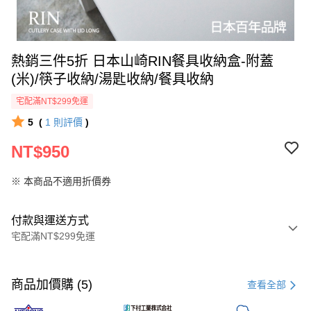
熱銷三件5折 日本山崎RIN餐具收納盒-附蓋
(米)/筷子收納/湯匙收納/餐具收納
宅配滿NT$299免運
5
(
1
則評價
)
NT$950
※ 本商品不適用折價券
付款與運送方式
宅配滿NT$299免運
付款方式
信用卡一次付款
商品加價購 (5)
查看全部
LINE Pay