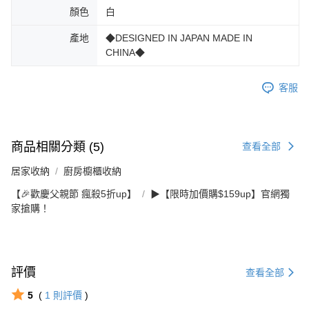
顏色
白
產地
◆DESIGNED IN JAPAN MADE IN
CHINA◆
客服
商品相關分類 (5)
查看全部
居家收納
廚房櫥櫃收納
【🎉歡慶父親節 瘋殺5折up】
▶【限時加價購$159up】官網獨
家搶購！
評價
查看全部
5
(
1
則評價
)