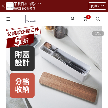
下載日本山崎APP
開啟APP
領取$300折價券
0
1
/
10