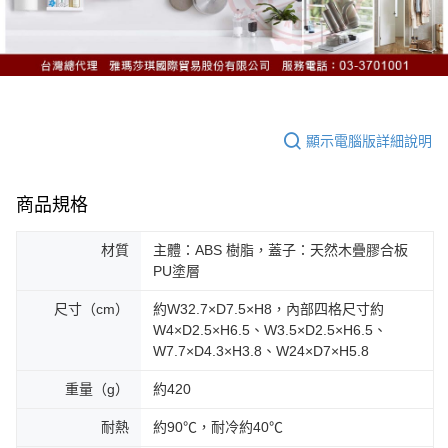
顯示電腦版詳細說明
商品規格
材質
主體：ABS 樹脂，蓋子：天然木疊膠合板
PU塗層
尺寸（cm）
約W32.7×D7.5×H8，內部四格尺寸約
W4×D2.5×H6.5、W3.5×D2.5×H6.5、
W7.7×D4.3×H3.8、W24×D7×H5.8
重量（g）
約420
耐熱
約90℃，耐冷約40℃