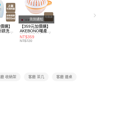
父親節 瘋殺5折up】
▶歡慶父親節 ，全館瘋殺5折up
貨到通知
加價購】
【359元加價購】
所鎂洗衣
AKEBONO曙產業
ml/洗衣
微波洋芋片製作盒/
NT$359
/洗衣用
料理盒/健康零食/
NT$720
8折
廚房工具/任二件8
折
廳 收納架
客廳 茶几
客廳 邊桌