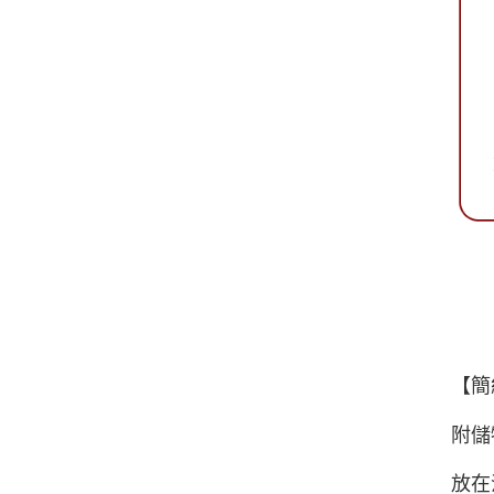
【簡
附儲
放在