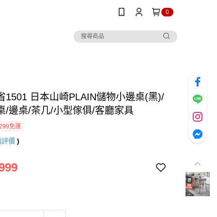
0
1501 日本山崎PLAIN儲物小邊桌(黑)/
桌/邊桌/茶几/小型傢俱/客廳家具
299免運
則評價
)
999