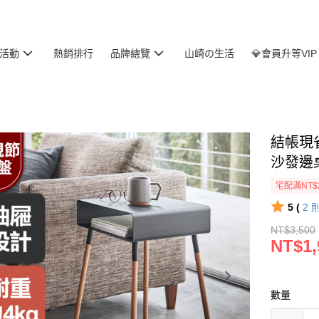
活動
熱銷排行
品牌總覽
山崎の生活
💎會員升等VIP
結帳現省
沙發邊
宅配滿NT$
5 (
2
NT$3,500
NT$1,
數量