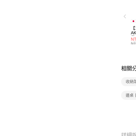
【
A
量
NT
量
NT
用
相關
收納
邊桌
詳細