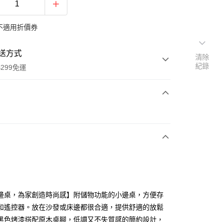
不適用折價券
送方式
清除
紀錄
299免運
次付款
y
邊桌，為家創造時尚感】附儲物功能的小邊桌，方便存
和遙控器。放在沙發或床邊都很合適，提供舒適的放鬆
黑色烤漆搭配原木桌腳，低調又不失質感的簡約設計，
分期