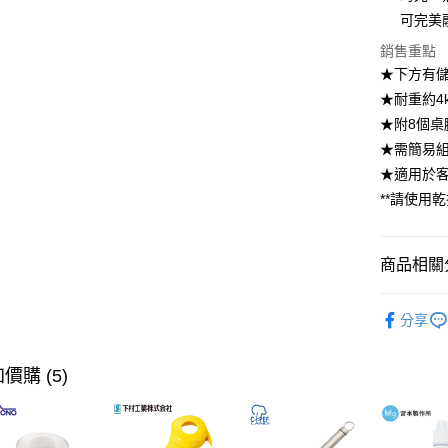
可完美
相關說明
【大哥付
銷售重點
ATM付款
1.本服務
★下方有
2.付款方
流程，驗
★耐重約4
完成交易
運送方式
★附8個桌
3.實際核
★需簡易
4.訂單成
宅配【父親
消。如遇
★適用於
每筆NT$1
無法說明
**請使用
【繳款方
1.分期款
醒簡訊。
2.透過簡
商品相關分
帳／街口支
輕家具
【注意事
分享
1.本服務
居家收納
用戶於交
款買賣價
【🎉歡慶
價購 (5)
2.基於同
到8/10
資料（包
用，由本
【🎉歡慶
3.完整用
家搶購！