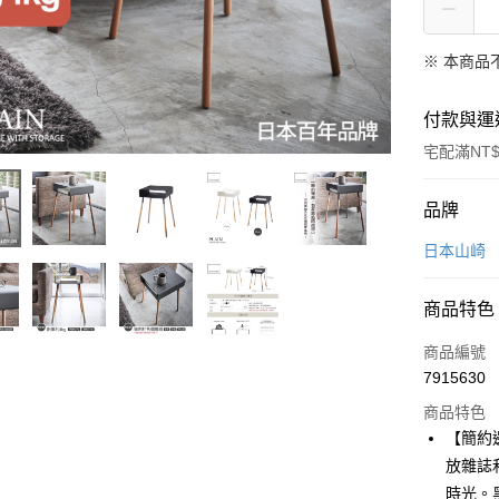
※ 本商品
付款與運
宅配滿NT$
付款方式
品牌
信用卡一
日本山崎
LINE Pay
商品特色
Apple Pay
商品編號
悠遊付
7915630
商品特色
Google Pa
【簡約
全盈+PAY
放雜誌
時光。
大哥付你