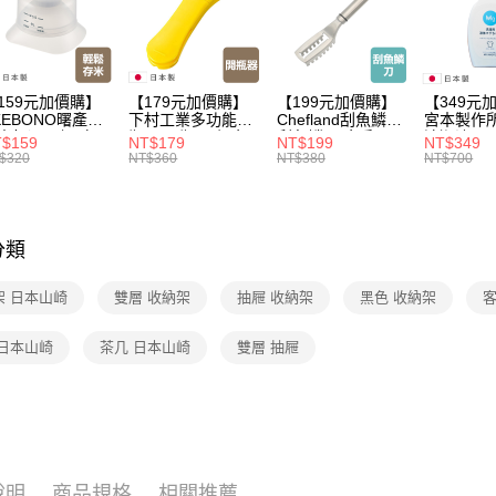
【🎉歡慶
159元加價購】
【179元加價購】
【199元加價購】
【349元
KEBONO曙產業
下村工業多功能開
Chefland刮魚鱗刀/
宮本製作
米杯漏斗組(白)/
瓶器/開瓶器/餐廚
刮魚鱗器/廚房用
清潔液600
$159
NT$179
NT$199
NT$349
米杯/米桶/量米
用品/料理道具/任
品/料理道具/任二
精/洗衣鎂
$320
NT$360
NT$380
NT$700
具/任二件8折
二件8折
件8折
品/任二件
分類
架 日本山崎
雙層 收納架
抽屜 收納架
黑色 收納架
客
 日本山崎
茶几 日本山崎
雙層 抽屜
說明
商品規格
相關推薦