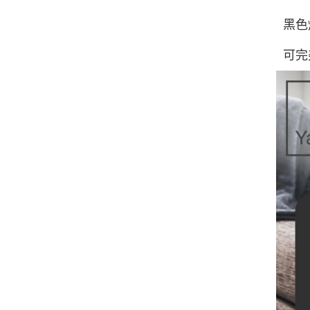
黑色
可完