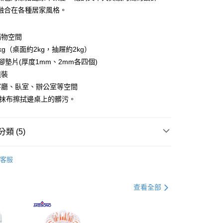
融合在各種居家風格。
你分期使用說明】
由台灣大哥大提供，台灣大哥大用戶可立即使用無須另外申請。
儲物空間
式選擇「大哥付你分期」，訂單成立後會自動跳轉到大哥付的交易
證手機門號後，選擇欲分期的期數、繳款截止日，確認付款後即
kg（桌面約2kg，抽屜約2kg）
。
腳墊片(厚度1mm、2mm各四個)
准額度、可分期數及費用金額請依後續交易確認頁面所載為準。
組裝
立30分鐘內，如未前往確認交易或遇審核未通過，訂單將自動取
節大回饋】限時$299免運
「轉專審核」未通過狀況，表示未達大哥付你分期系統評分，恕
客廳、臥室、辦公室等空間
50，滿NT$299(含以上)免運費
評估內容。
乾抹布擦拭邊桌上的髒污。
式說明】
項不併入電信帳單，「大哥付你分期」於每月結算日後寄送繳費提
訊連結打開帳單後，可選擇「超商條碼／台灣大直營門市／銀行轉
類 (5)
付／iPASS MONEY」等通路繳費。
項】
客服
係由「台灣大哥大股份有限公司」（以下簡稱本公司）所提供，讓
客廳收納
易時，得透過本服務購買商品或服務，並由商店將買賣／分期付
金債權讓與本公司後，依約使用本公司帳單繳交帳款。
父親節 瘋殺5折up】
▶父親節下殺5折up｜官網獨家只
查看全部
意付款使用「大哥付你分期」之契約關係目的，商店將以您的個人
含姓名、電話或地址）提供予台灣大哥大進項蒐集、處理及利
公司與您本人進行分期帳單所需資料之確認、核對及更正。
父親節 瘋殺5折up】
▶【限時加價購$159up】官網獨
戶服務條款，請詳閱以下連結：
https://oppay.tw/userRule