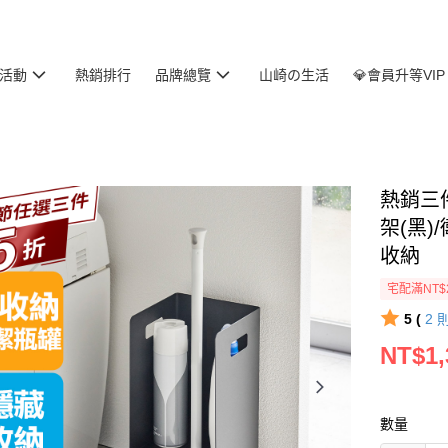
活動
熱銷排行
品牌總覽
山崎の生活
💎會員升等VIP
熱銷三
架(黑)
收納
宅配滿NT$
5 (
2
NT$1,
數量