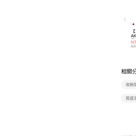
【
A
量
NT
量
NT
用
相關
收納
質感