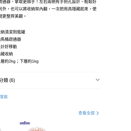
疏通器、拿取更順手！左右兩側有手把孔設計，輕鬆好
分期
另外，也可以將收納架內翻，一次把用具隱藏起來，使
你分期使用說明】
間更整齊美觀。
由台灣大哥大提供，台灣大哥大用戶可立即使用無須另外申請。
式選擇「大哥付你分期」，訂單成立後會自動跳轉到大哥付的交易
證手機門號後，選擇欲分期的期數、繳款截止日，確認付款後即
收納清潔劑瓶罐
。
納馬桶疏通器
准額度、可分期數及費用金額請依後續交易確認頁面所載為準。
設計好移動
立30分鐘內，如未前往確認交易或遇審核未通過，訂單將自動取
節大回饋】限時$299免運
「轉專審核」未通過狀況，表示未達大哥付你分期系統評分，恕
隱藏收納
50，滿NT$299(含以上)免運費
評估內容。
層約2kg；下層約1kg
式說明】
項不併入電信帳單，「大哥付你分期」於每月結算日後寄送繳費提
訊連結打開帳單後，可選擇「超商條碼／台灣大直營門市／銀行轉
類 (6)
付／iPASS MONEY」等通路繳費。
衛浴收納
項】
客服
係由「台灣大哥大股份有限公司」（以下簡稱本公司）所提供，讓
父親節 瘋殺5折up】
▶父親節下殺5折up｜官網獨家只
易時，得透過本服務購買商品或服務，並由商店將買賣／分期付
金債權讓與本公司後，依約使用本公司帳單繳交帳款。
查看全部
意付款使用「大哥付你分期」之契約關係目的，商店將以您的個人
打】
▶日本熱銷補貨到$299up
含姓名、電話或地址）提供予台灣大哥大進項蒐集、處理及利
公司與您本人進行分期帳單所需資料之確認、核對及更正。
父親節 瘋殺5折up】
▶【限時加價購$159up】官網獨
戶服務條款，請詳閱以下連結：
https://oppay.tw/userRule