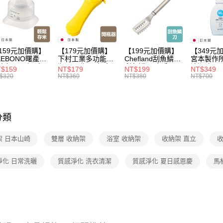
家搶購！
【🎉歡慶
【🎉歡慶
價！
159元加價購】
【179元加價購】
【199元加價購】
【349元
KEBONO曙產業
下村工業多功能開
Chefland刮魚鱗刀/
宮本製作
米杯漏斗組(白)/
瓶器/開瓶器/餐廚
刮魚鱗器/廚房用
清潔液600
$159
NT$179
NT$199
NT$349
米杯/米桶/量米
用品/料理道具/任
品/料理道具/任二
精/洗衣鎂
$320
NT$360
NT$380
NT$700
具/任二件8折
二件8折
件8折
品/任二件
分類
架 日本山崎
雙層 收納架
浴室 收納架
收納架 直立
收
淨化 日常洗曬
質感淨化 洗衣清潔
質感淨化 夏日感恩慶
馬