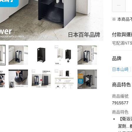
※ 本商品
付款與運
宅配滿NT$
付款方式
品牌
信用卡一
日本山崎
LINE Pay
商品特色
Apple Pay
商品編號
悠遊付
7915577
商品特色
Google Pa
【衛浴
全盈+PAY
潔劑.