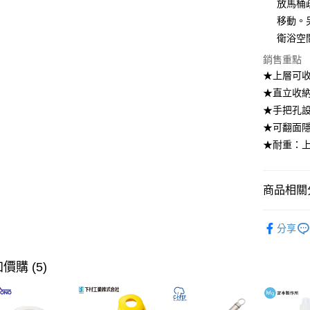
放馬桶
大哥付你
移動。
相關說明
【大哥付
衛浴空
ATM付款
1.本服務
銷售重點
2.付款方
流程，驗
★上層可
完成交易
運送方式
★直立收
3.實際核
★手把孔
4.訂單成
宅配【父親
消。如遇
★可翻面
每筆NT$1
無法說明
★耐重：上
【繳款方
1.分期款
醒簡訊。
2.透過簡
商品相關分
帳／街口支
居家收納
【注意事
分享
1.本服務
【🎉歡慶
用戶於交
到8/10
款買賣價
價購 (5)
2.基於同
【本月主
資料（包
用，由本
【🎉歡慶
3.完整用