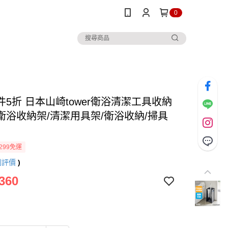
0
件5折 日本山崎tower衛浴清潔工具收納
/衛浴收納架/清潔用具架/衛浴收納/掃具
299免運
則評價
)
360