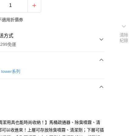
不適用折價券
清除
送方式
紀錄
299免運
次付款
tower系列
y
清潔用具也能時尚收納！】馬桶疏通器、除臭噴霧、清
..都可以收進來！上層可存放除臭噴霧、清潔劑；下層可插