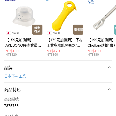
LINE Pay
Apple Pay
悠遊付
Google Pay
【159元加價購】
【179元加價購】 下村
【199元加價購】
AKEBONO曙產業量米
工業多功能開瓶器/開
Chefland刮魚鱗
全盈+PAY
杯漏斗組(白)/量米杯/
瓶器/餐廚用品/料理道
魚鱗器/廚房用品/
NT$159
NT$179
NT$199
NT$320
NT$360
NT$380
米桶/量米用具/任二件8
具/任二件8折
道具/任二件8折
大哥付你分期
折
相關說明
品牌
【大哥付你分期使用說明】
ATM付款
1.本服務由台灣大哥大提供，台灣大哥大用戶可立即使用無須另外申請。
日本下村工業
2.付款方式選擇「大哥付你分期」，訂單成立後會自動跳轉到大哥付的交易
流程，驗證手機門號後，選擇欲分期的期數、繳款截止日，確認付款後即完
運送方式
成交易。
商品特色
3.實際核准額度、可分期數及費用金額請依後續交易確認頁面所載為準。
全家取貨付款
4.訂單成立30分鐘內，如未前往確認交易或遇審核未通過，訂單將自動取
商品編號
每筆NT$100，滿NT$499(含以上)免運費
消。如遇「轉專審核」未通過狀況，表示未達大哥付你分期系統評分，恕無
7875758
法說明評估內容。
付款後全家取貨
【繳款方式說明】
1.分期款項不併入電信帳單，「大哥付你分期」於每月結算日後寄送繳費提