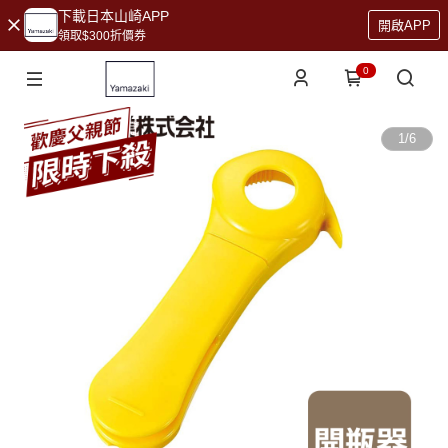
下載日本山崎APP
開啟APP
領取$300折價券
0
1
/
6