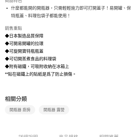
商品特色
每筆NT$100，滿NT$499(含以上)免運費
醒簡訊。
什麼都能開的開瓶器，只需輕輕施力即可打開蓋子！易開罐、保
2.透過簡訊連結打開帳單後，可選擇「超商條碼／台灣大直營門市／銀行轉
7-11取貨付款
特瓶蓋、料理包袋子都能使用！
帳／街口支付／iPASS MONEY」等通路繳費。
每筆NT$100，滿NT$499(含以上)免運費
【注意事項】
銷售重點
付款後7-11取貨
1.本服務係由「台灣大哥大股份有限公司」（以下簡稱本公司）所提供，讓
◆日本製造品質保障
用戶於交易時，得透過本服務購買商品或服務，並由商店將買賣／分期付款
每筆NT$100，滿NT$499(含以上)免運費
◆可開易開罐的拉環
買賣價金債權讓與本公司後，依約使用本公司帳單繳交帳款。
2.基於同意付款使用「大哥付你分期」之契約關係目的，商店將以您的個人
◆可旋開寶特瓶瓶蓋
宅配【父親節大回饋】限時$299免運
資料（包含姓名、電話或地址）提供予台灣大哥大進項蒐集、處理及利用，
◆可切開蒸煮食品的料理袋
由本公司與您本人進行分期帳單所需資料之確認、核對及更正。
每筆NT$150，滿NT$299(含以上)免運費
3.完整用戶服務條款，請詳閱以下連結：
https://oppay.tw/userRule
◆附有磁鐵，可吸附收納在冰箱上
**貼在磁鐵上的貼紙是爲了防止損傷。
相關分類
開瓶器 廚房
開瓶器 露營