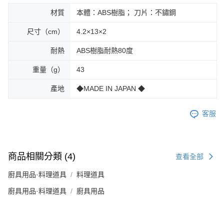
材質
本體：ABS樹脂； 刀片：不鏽鋼
尺寸（cm）
4.2×13×2
耐熱
ABS樹脂耐熱80度
重量（g）
43
產地
◆MADE IN JAPAN ◆
客服
商品相關分類 (4)
查看全部
廚具用品·料理道具
料理道具
廚具用品·料理道具
廚具用品