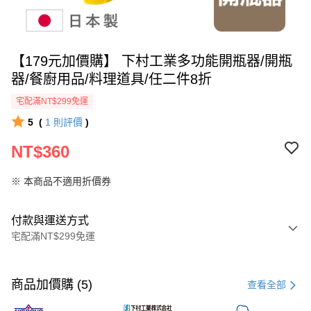
【179元加價購】 下村工業多功能開瓶器/開瓶
器/餐廚用品/料理道具/任二件8折
宅配滿NT$299免運
5
(
1
則評價
)
NT$360
※ 本商品不適用折價券
付款與運送方式
宅配滿NT$299免運
付款方式
信用卡一次付款
商品加價購 (5)
查看全部
超商取貨付款