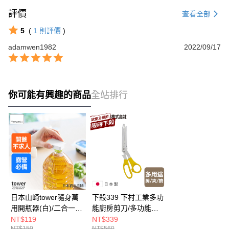
評價
查看全部
5
(
1
則評價
)
adamwen1982
2022/09/17
你可能有興趣的商品
全站排行
日本山崎tower隨身萬
下殺339 下村工業多功
用開瓶器(白)/二合一開
能廚房剪刀/多功能剪
罐器/萬用開瓶器/廚房
刀/廚房剪刀/日本剪刀
NT$119
NT$339
NT$150
NT$560