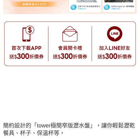
簡約設計的「tower極簡窄版瀝水盤」，讓你輕鬆瀝乾
餐具、杯子、保溫杯等，