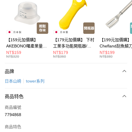
Apple Pay
悠遊付
Google Pay
全盈+PAY
【159元加價購】
【179元加價購】 下村
【199元加價購】
AKEBONO曙產業量米
工業多功能開瓶器/開
Chefland刮魚鱗
大哥付你分期
杯漏斗組(白)/量米杯/
瓶器/餐廚用品/料理道
魚鱗器/廚房用品/
NT$159
NT$179
NT$199
相關說明
NT$320
NT$360
NT$380
米桶/量米用具/任二件8
具/任二件8折
道具/任二件8折
【大哥付你分期使用說明】
折
ATM付款
1.本服務由台灣大哥大提供，台灣大哥大用戶可立即使用無須另外申請。
品牌
2.付款方式選擇「大哥付你分期」，訂單成立後會自動跳轉到大哥付的交易
流程，驗證手機門號後，選擇欲分期的期數、繳款截止日，確認付款後即完
運送方式
日本山崎
tower系列
成交易。
3.實際核准額度、可分期數及費用金額請依後續交易確認頁面所載為準。
宅配【父親節大回饋】限時$299免運
4.訂單成立30分鐘內，如未前往確認交易或遇審核未通過，訂單將自動取
商品特色
每筆NT$150，滿NT$299(含以上)免運費
消。如遇「轉專審核」未通過狀況，表示未達大哥付你分期系統評分，恕無
法說明評估內容。
商品編號
【繳款方式說明】
7794868
1.分期款項不併入電信帳單，「大哥付你分期」於每月結算日後寄送繳費提
醒簡訊。
2.透過簡訊連結打開帳單後，可選擇「超商條碼／台灣大直營門市／銀行轉
商品特色
帳／街口支付／iPASS MONEY」等通路繳費。