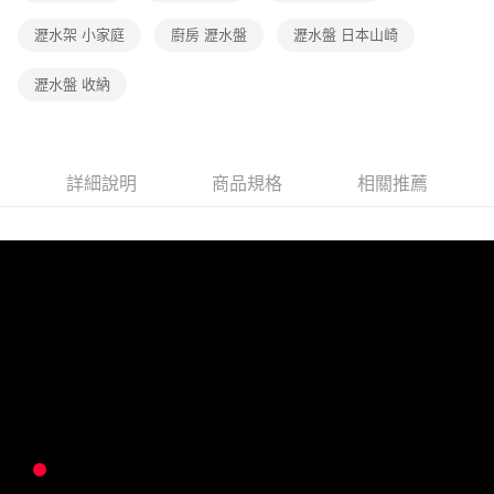
瀝水架 小家庭
廚房 瀝水盤
瀝水盤 日本山崎
瀝水盤 收納
詳細說明
商品規格
相關推薦