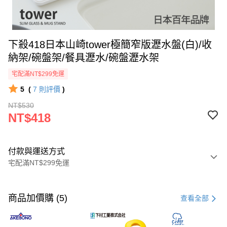
下殺418日本山崎tower極簡窄版瀝水盤(白)/收
納架/碗盤架/餐具瀝水/碗盤瀝水架
宅配滿NT$299免運
5
(
7
則評價
)
NT$530
NT$418
付款與運送方式
宅配滿NT$299免運
付款方式
信用卡一次付款
商品加價購 (5)
查看全部
LINE Pay