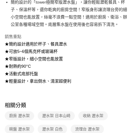
簡約設計的「tower極簡窄版瀝水盤」，讓你輕鬆瀝乾餐具、杯
子、保溫杯等，還你乾爽的廚房空間！窄版身形讓流理台旁的細
【注意事項】
1.本服務係由「台灣大哥大股份有限公司」（以下簡稱本公司）所提供，讓
小空間也能放置，絲毫不浪費一點空間！適用於廚房、衛浴、辦
用戶於交易時，得透過本服務購買商品或服務，並由商店將買賣／分期付款
公室各種場域空間。底層集水盤在使用後也容易拆下清洗。
買賣價金債權讓與本公司後，依約使用本公司帳單繳交帳款。
2.基於同意付款使用「大哥付你分期」之契約關係目的，商店將以您的個人
資料（包含姓名、電話或地址）提供予台灣大哥大進項蒐集、處理及利用，
銷售重點
由本公司與您本人進行分期帳單所需資料之確認、核對及更正。
★簡約設計適用於杯子、餐具瀝水
3.完整用戶服務條款，請詳閱以下連結：
https://oppay.tw/userRule
★可放5~6個馬克杯或玻璃杯
★窄版設計，細小空間也能放置
★耐熱約90°C
★活動式底部托盤
★輕量設計，拿出倒水、清潔超便利
相關分類
廚房 瀝水架
瀝水架 日本山崎
收納 瀝水架
碗盤 瀝水架
瀝水架 白色
流理台 瀝水架