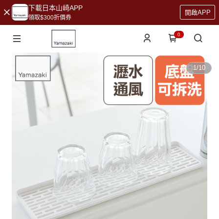
下載日本山崎APP
開啟APP
領取$300折價券
0
1
/
10