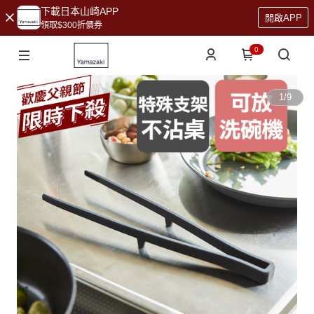
下載日本山崎APP
開啟APP
領取$300折價券
0
1
/
9