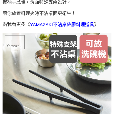
握柄手感佳，背面特殊支架設計，
讓你放置
料理夾
時不沾桌面更衛生！
點我看更多《
》
YAMAZAKI不沾桌矽膠料理道具