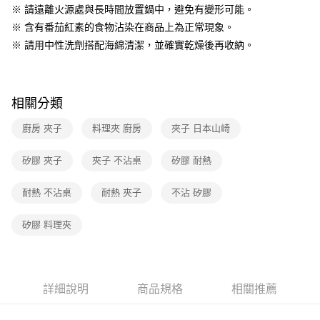
※ 請遠離火源處與長時間放置鍋中，避免有變形可能。
※ 含有番茄紅素的食物沾染在商品上為正常現象。
※ 請用中性洗劑搭配海綿清潔，並確實乾燥後再收納。
相關分類
廚房 夾子
料理夾 廚房
夾子 日本山崎
矽膠 夾子
夾子 不沾桌
矽膠 耐熱
耐熱 不沾桌
耐熱 夾子
不沾 矽膠
矽膠 料理夾
詳細說明
商品規格
相關推薦