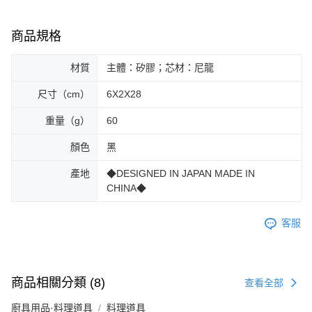
商品規格
材質
主體：矽膠；芯材：尼龍
尺寸（cm）
6X2X28
重量（g）
60
顏色
黑
產地
◆DESIGNED IN JAPAN MADE IN
CHINA◆
客服
商品相關分類 (8)
查看全部
廚具用品·料理道具
料理道具