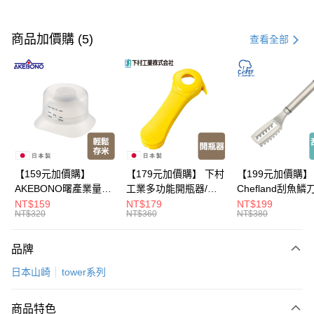
付款方式
信用卡一次付款
商品加價購 (5)
查看全部
超商取貨付款
LINE Pay
Apple Pay
悠遊付
Google Pay
【159元加價購】
【179元加價購】 下村
【199元加價購】
AKEBONO曙產業量米
工業多功能開瓶器/開
Chefland刮魚鱗
全盈+PAY
杯漏斗組(白)/量米杯/
瓶器/餐廚用品/料理道
魚鱗器/廚房用品/
NT$159
NT$179
NT$199
NT$320
NT$360
NT$380
米桶/量米用具/任二件8
具/任二件8折
道具/任二件8折
大哥付你分期
折
相關說明
品牌
【大哥付你分期使用說明】
ATM付款
1.本服務由台灣大哥大提供，台灣大哥大用戶可立即使用無須另外申請。
日本山崎
tower系列
2.付款方式選擇「大哥付你分期」，訂單成立後會自動跳轉到大哥付的交易
流程，驗證手機門號後，選擇欲分期的期數、繳款截止日，確認付款後即完
運送方式
成交易。
商品特色