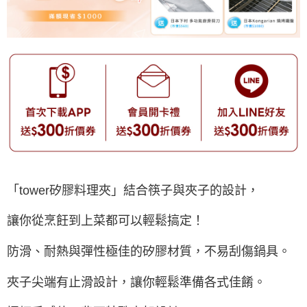
「tower矽膠料理夾」結合筷子與夾子的設計，
讓你從烹飪到上菜都可以輕鬆搞定！
防滑、耐熱與彈性極佳的矽膠材質，不易刮傷鍋具。
夾子尖端有止滑設計，讓你輕鬆準備各式佳餚。