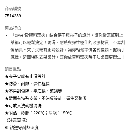
3.實際核准額度、可分期數及費用金額請依後續交易確認頁面所載為準。
全家取貨付款
4.訂單成立30分鐘內，如未前往確認交易或遇審核未通過，訂單將自動取
商品編號
每筆NT$100，滿NT$499(含以上)免運費
消。如遇「轉專審核」未通過狀況，表示未達大哥付你分期系統評分，恕無
7514239
法說明評估內容。
付款後全家取貨
【繳款方式說明】
1.分期款項不併入電信帳單，「大哥付你分期」於每月結算日後寄送繳費提
商品特色
每筆NT$100，滿NT$499(含以上)免運費
醒簡訊。
「tower矽膠料理夾」結合筷子與夾子的設計，讓你從烹飪到上
2.透過簡訊連結打開帳單後，可選擇「超商條碼／台灣大直營門市／銀行轉
7-11取貨付款
菜都可以輕鬆搞定！防滑、耐熱與彈性極佳的矽膠材質，不易刮
帳／街口支付／iPASS MONEY」等通路繳費。
每筆NT$100，滿NT$499(含以上)免運費
傷鍋具。夾子尖端有止滑設計，讓你輕鬆準備各式佳餚。握柄手
【注意事項】
感佳，背面特殊支架設計，讓你放置料理夾時不沾桌面更衛生！
付款後7-11取貨
1.本服務係由「台灣大哥大股份有限公司」（以下簡稱本公司）所提供，讓
用戶於交易時，得透過本服務購買商品或服務，並由商店將買賣／分期付款
每筆NT$100，滿NT$499(含以上)免運費
銷售重點
買賣價金債權讓與本公司後，依約使用本公司帳單繳交帳款。
2.基於同意付款使用「大哥付你分期」之契約關係目的，商店將以您的個人
★夾子尖端有止滑設計
宅配【父親節大回饋】限時$299免運
資料（包含姓名、電話或地址）提供予台灣大哥大進項蒐集、處理及利用，
★防滑、耐熱、彈性極佳
由本公司與您本人進行分期帳單所需資料之確認、核對及更正。
每筆NT$150，滿NT$299(含以上)免運費
3.完整用戶服務條款，請詳閱以下連結：
https://oppay.tw/userRule
★不易刮傷碗、平底鍋、煎鍋等
★背面有特殊支架，不沾桌設計，衛生又整潔
★可放入洗碗機清洗
★耐熱：矽膠：220℃；尼龍：150℃
《注意事項》
※ 請遵守耐熱溫度。