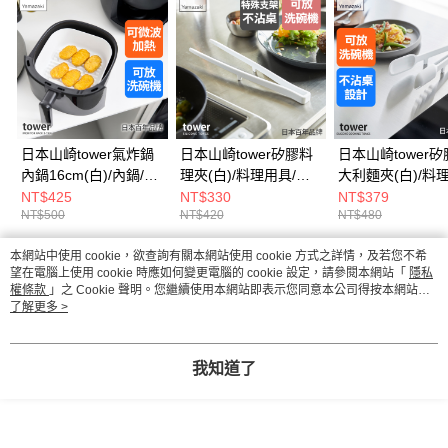
日本山崎tower氣炸鍋
日本山崎tower矽膠料
日本山崎tower
內鍋16cm(白)/內鍋/矽
理夾(白)/料理用具/烹
大利麵夾(白)/料理
膠內鍋/矽膠鍋具
調用具/矽膠料理用具
義大利麵夾/料理
NT$425
NT$330
NT$379
NT$500
NT$420
NT$480
本網站中使用 cookie，欲查詢有關本網站使用 cookie 方式之詳情，及若您不希
熱門標籤
望在電腦上使用 cookie 時應如何變更電腦的 cookie 設定，請參閱本網站「
隱私
權條款
」之 Cookie 聲明。您繼續使用本網站即表示您同意本公司得按本網站使
用條款之 Cookie 聲明使用 cookie。
了解更多 >
我知道了