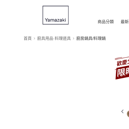
商品分類
最新
首頁
廚具用品·料理道具
廚房鍋具/料理鍋