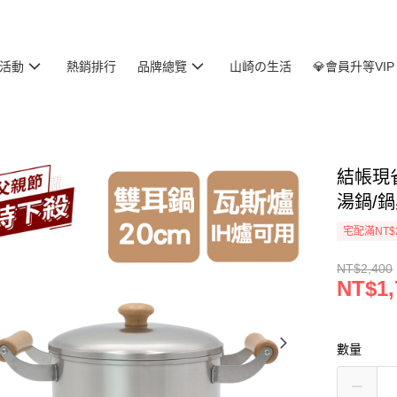
活動
熱銷排行
品牌總覽
山崎の生活
💎會員升等VIP
結帳現省
湯鍋/
宅配滿NT$
NT$2,400
NT$1,
數量