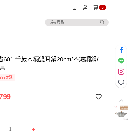
0
601 千歲木柄雙耳鍋20cm/不鏽鋼鍋/
鍋具
299免運
799