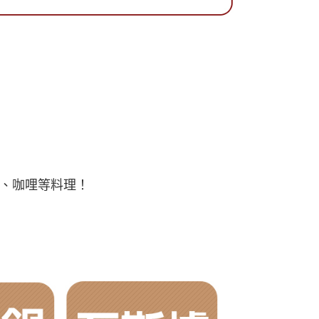
、咖哩等料理！