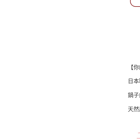
【你
日本
鍋子
天然