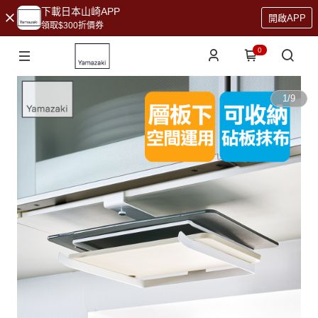
下載日本山崎APP
開啟APP
領取$300折價券
0
1
/
9