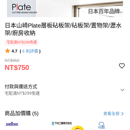
日本山崎Plate層板砧板架/砧板架/置物架/瀝水
架/廚房收納
宅配滿NT$299免運
4.7
(
6
則評價
)
NT$950
NT$750
付款與運送方式
宅配滿NT$299免運
付款方式
信用卡一次付款
商品加價購 (5)
查看全部
LINE Pay