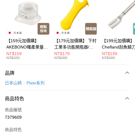
Apple Pay
悠遊付
Google Pay
全盈+PAY
【159元加價購】
【179元加價購】 下村
【199元加價購】
AKEBONO曙產業量米
工業多功能開瓶器/開
Chefland刮魚鱗
大哥付你分期
杯漏斗組(白)/量米杯/
瓶器/餐廚用品/料理道
魚鱗器/廚房用品/
NT$159
NT$179
NT$199
相關說明
NT$320
NT$360
NT$380
米桶/量米用具/任二件8
具/任二件8折
道具/任二件8折
【大哥付你分期使用說明】
折
ATM付款
1.本服務由台灣大哥大提供，台灣大哥大用戶可立即使用無須另外申請。
品牌
2.付款方式選擇「大哥付你分期」，訂單成立後會自動跳轉到大哥付的交易
流程，驗證手機門號後，選擇欲分期的期數、繳款截止日，確認付款後即完
運送方式
日本山崎
Plate系列
成交易。
3.實際核准額度、可分期數及費用金額請依後續交易確認頁面所載為準。
宅配【父親節大回饋】限時$299免運
4.訂單成立30分鐘內，如未前往確認交易或遇審核未通過，訂單將自動取
商品特色
每筆NT$150，滿NT$299(含以上)免運費
消。如遇「轉專審核」未通過狀況，表示未達大哥付你分期系統評分，恕無
法說明評估內容。
商品編號
【繳款方式說明】
7379609
1.分期款項不併入電信帳單，「大哥付你分期」於每月結算日後寄送繳費提
醒簡訊。
2.透過簡訊連結打開帳單後，可選擇「超商條碼／台灣大直營門市／銀行轉
商品特色
帳／街口支付／iPASS MONEY」等通路繳費。