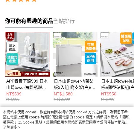
你可能有興趣的商品
全站排行
APP獨賣下殺599 日本
日本山崎tower抗菌砧
日本山崎tower
山崎tower海綿瓶罐置
板3入組-附支架(白)/砧
板&薄型砧板組(白
物架(白)/瓶罐架/海綿
板組/抗菌砧板/廚房砧
面砧板/薄砧板/砧
NT$599
NT$1,580
NT$550
NT$890
NT$2,000
NT$700
架/海綿瀝水架/海綿置
板
物架/廚房收納架
本網站中使用 cookie，欲查詢有關本網站使用 cookie 方式之詳情，及若您不希
熱門標籤
望在電腦上使用 cookie 時應如何變更電腦的 cookie 設定，請參閱本網站「
隱私
權條款
」之 Cookie 聲明。您繼續使用本網站即表示您同意本公司得按本網站使
用條款之 Cookie 聲明使用 cookie。
了解更多 >