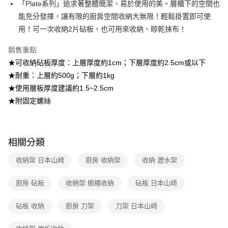
「Plate系列」追求著整體簡潔、易於使用的美。層櫃下的空間也
能充分發揮，讓有限的廚房空間收納大無限！輕鬆掛置即可使
【注意事項】
1.本服務係由「台灣大哥大股份有限公司」（以下簡稱本公司）所提供，讓
用！可一次收納2片砧板，也可用來收納、晾乾抹布！
用戶於交易時，得透過本服務購買商品或服務，並由商店將買賣／分期付款
買賣價金債權讓與本公司後，依約使用本公司帳單繳交帳款。
銷售重點
2.基於同意付款使用「大哥付你分期」之契約關係目的，商店將以您的個人
資料（包含姓名、電話或地址）提供予台灣大哥大進項蒐集、處理及利用，
★可收納砧板厚度：上層厚度約1cm；下層厚度約2.5cm或以下
由本公司與您本人進行分期帳單所需資料之確認、核對及更正。
★耐重：上層約500g；下層約1kg
3.完整用戶服務條款，請詳閱以下連結：
https://oppay.tw/userRule
★使用層板厚度建議約1.5~2.5cm
★附固定螺絲
相關分類
收納架 日本山崎
廚房 收納架
收納 瀝水架
廚房 砧板
收納架 櫥櫃收納
砧板 日本山崎
砧板 收納
廚房 刀架
刀架 日本山崎