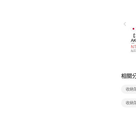
【
A
量
NT
量
NT
用
相關
收納
收納