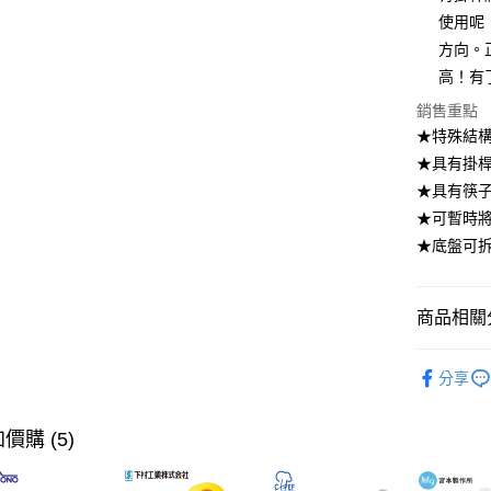
使用呢
相關說明
【大哥付
方向。
ATM付款
1.本服務
高！有
2.付款方
流程，驗
銷售重點
完成交易
運送方式
★特殊結
3.實際核
★具有掛
4.訂單成
宅配【父親
消。如遇
★具有筷
每筆NT$1
無法說明
★可暫時
【繳款方
1.分期款
★底盤可
醒簡訊。
2.透過簡
帳／街口支
商品相關分
【注意事
居家收納
1.本服務
分享
用戶於交
【🎉歡慶
款買賣價
到8/10
2.基於同
價購 (5)
資料（包
【🎉歡慶
用，由本
3.完整用