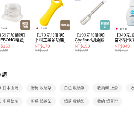
【本月主
居家收納
【🎉歡慶
家搶購！
159元加價購】
【179元加價購】
【199元加價購】
【349元
【🎉歡慶
KEBONO曙產業
下村工業多功能開
Chefland刮魚鱗刀/
宮本製作
米杯漏斗組(白)/
瓶器/開瓶器/餐廚
刮魚鱗器/廚房用
清潔液600
$159
NT$179
NT$199
NT$349
米杯/米桶/量米
用品/料理道具/任
品/料理道具/任二
精/洗衣鎂
$320
NT$360
NT$380
NT$700
具/任二件8折
二件8折
件8折
品/任二件
分類
架 日本山崎
廚房 收納架
白色 收納架
收納架 止滑
收
架 廚房整潔
廚房 鍋蓋架
鍋蓋 收納架
收納 鍋蓋架