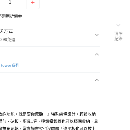
不適用折價券
送方式
清除
紀錄
299免運
次付款
tower系列
y
收納功能，就是要你驚艷！』特殊線條設計，輕鬆收納
湯勺、砧板、廚具..等，連鑄鐵鍋蓋也可以穩固收納，具
將抹布晾乾，當食譜書架也沒問題！連平板也可以放上
分期