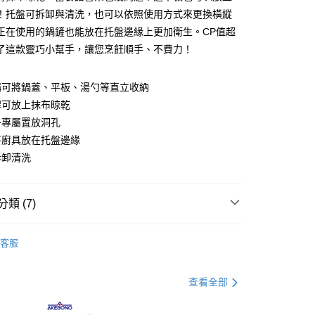
！托盤可拆卸與清洗，也可以依照使用方式來更換橫縱
你分期使用說明】
正在使用的鍋鏟也能放在托盤邊緣上更加衛生。CP值超
由台灣大哥大提供，台灣大哥大用戶可立即使用無須另外申請。
了這款靈巧小幫手，讓您烹飪順手、不費力！
式選擇「大哥付你分期」，訂單成立後會自動跳轉到大哥付的交易
證手機門號後，選擇欲分期的期數、繳款截止日，確認付款後即
。
構可將鍋蓋、平板、湯勺等直立收納
准額度、可分期數及費用金額請依後續交易確認頁面所載為準。
桿可放上抹布晾乾
立30分鐘內，如未前往確認交易或遇審核未通過，訂單將自動取
節大回饋】限時$299免運
「轉專審核」未通過狀況，表示未達大哥付你分期系統評分，恕
子專屬置放洞孔
50，滿NT$299(含以上)免運費
評估內容。
將廚具放在托盤邊緣
式說明】
項不併入電信帳單，「大哥付你分期」於每月結算日後寄送繳費提
拆卸清洗
訊連結打開帳單後，可選擇「超商條碼／台灣大直營門市／銀行轉
付／iPASS MONEY」等通路繳費。
類 (7)
項】
廚房檯面/磁吸收納
係由「台灣大哥大股份有限公司」（以下簡稱本公司）所提供，讓
客服
易時，得透過本服務購買商品或服務，並由商店將買賣／分期付
父親節 瘋殺5折up】
▶父親節下殺5折up｜官網獨家只
金債權讓與本公司後，依約使用本公司帳單繳交帳款。
意付款使用「大哥付你分期」之契約關係目的，商店將以您的個人
查看全部
含姓名、電話或地址）提供予台灣大哥大進項蒐集、處理及利
父親節 瘋殺5折up】
▶大人氣！父親節熱銷排行榜！
公司與您本人進行分期帳單所需資料之確認、核對及更正。
戶服務條款，請詳閱以下連結：
https://oppay.tw/userRule