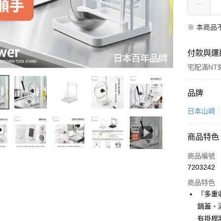
※ 本商品
付款與運
宅配滿NT$
付款方式
品牌
信用卡一
日本山崎
LINE Pay
商品特色
Apple Pay
商品編號
悠遊付
7203242
商品特色
Google Pa
『多重
全盈+PAY
鍋蓋、
有掛桿
大哥付你