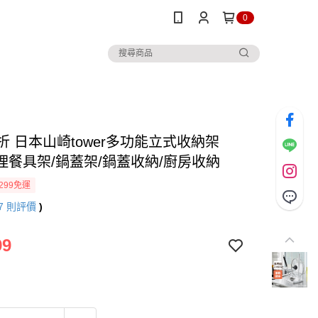
0
折 日本山崎tower多功能立式收納架
料理餐具架/鍋蓋架/鍋蓋收納/廚房收納
299免運
7
則評價
)
99