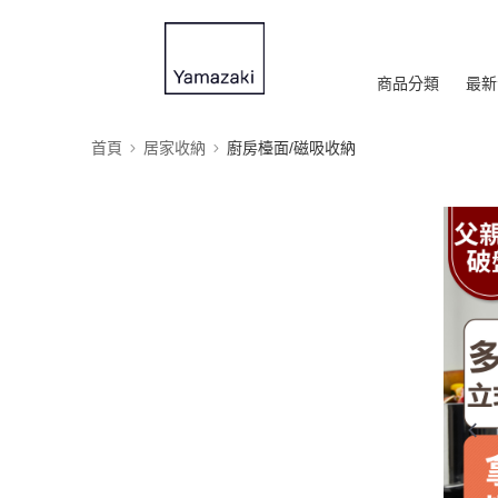
商品分類
最新
首頁
居家收納
廚房檯面/磁吸收納