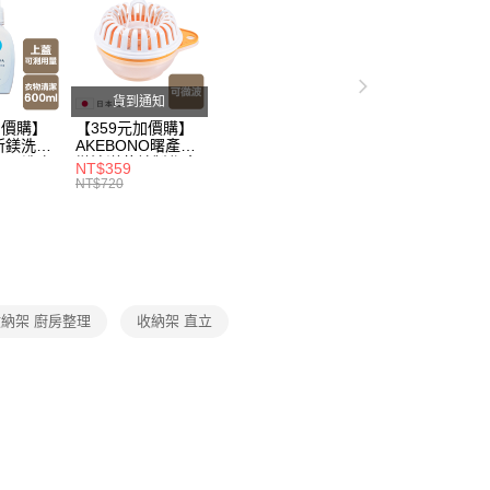
打】
▶日本熱銷補貨到$299up
餐廳收納
父親節 瘋殺5折up】
▶【限時加價購$159up】官網獨
貨到通知
加價購】
【359元加價購】
父親節 瘋殺5折up】
▶歡慶父親節 ，全館瘋殺5折up
所鎂洗衣
AKEBONO曙產業
ml/洗衣
微波洋芋片製作盒/
NT$359
/洗衣用
料理盒/健康零食/
NT$720
8折
廚房工具/任二件8
折
納架 廚房整理
收納架 直立