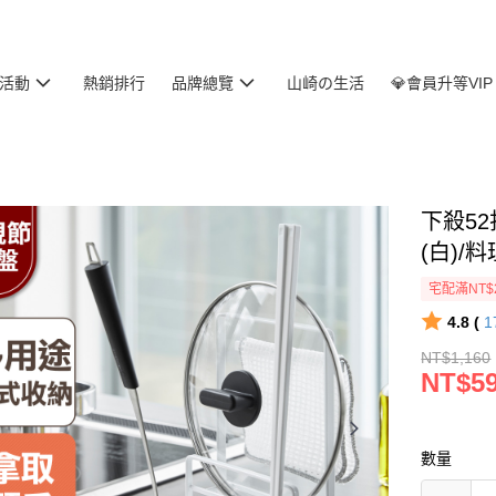
活動
熱銷排行
品牌總覽
山崎の生活
💎會員升等VIP
下殺52
(白)/
宅配滿NT$
4.8 (
1
NT$1,160
NT$5
數量