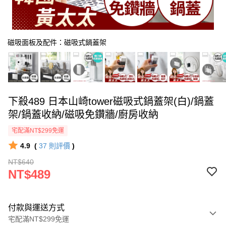
磁吸面板及配件：磁吸式鍋蓋架
下殺489 日本山崎tower磁吸式鍋蓋架(白)/鍋蓋
架/鍋蓋收納/磁吸免鑽牆/廚房收納
宅配滿NT$299免運
4.9
(
37
則評價
)
NT$640
NT$489
付款與運送方式
宅配滿NT$299免運