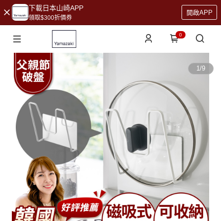
下載日本山崎APP
開啟APP
領取$300折價券
0
1
/
9