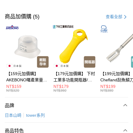
付款方式
信用卡一次付款
商品加價購 (5)
查看全部
超商取貨付款
LINE Pay
Apple Pay
悠遊付
Google Pay
【159元加價購】
【179元加價購】 下村
【199元加價購】
AKEBONO曙產業量米
工業多功能開瓶器/開
Chefland刮魚鱗
全盈+PAY
杯漏斗組(白)/量米杯/
瓶器/餐廚用品/料理道
魚鱗器/廚房用品/
NT$159
NT$179
NT$199
NT$320
NT$360
NT$380
米桶/量米用具/任二件8
具/任二件8折
道具/任二件8折
大哥付你分期
折
相關說明
品牌
【大哥付你分期使用說明】
ATM付款
1.本服務由台灣大哥大提供，台灣大哥大用戶可立即使用無須另外申請。
日本山崎
tower系列
2.付款方式選擇「大哥付你分期」，訂單成立後會自動跳轉到大哥付的交易
流程，驗證手機門號後，選擇欲分期的期數、繳款截止日，確認付款後即完
運送方式
成交易。
商品特色