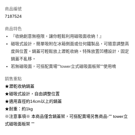
3.實際核准額度、可分期數及費用金額請依後續交易確認頁面所載為準。
全家取貨付款
4.訂單成立30分鐘內，如未前往確認交易或遇審核未通過，訂單將自動取
商品編號
每筆NT$100，滿NT$499(含以上)免運費
消。如遇「轉專審核」未通過狀況，表示未達大哥付你分期系統評分，恕無
7187524
法說明評估內容。
付款後全家取貨
【繳款方式說明】
1.分期款項不併入電信帳單，「大哥付你分期」於每月結算日後寄送繳費提
商品特色
每筆NT$100，滿NT$499(含以上)免運費
醒簡訊。
『收納創意無極限，讓你輕鬆利用磁吸面收納！』
2.透過簡訊連結打開帳單後，可選擇「超商條碼／台灣大直營門市／銀行轉
7-11取貨付款
磁吸式設計，簡單吸附在冰箱側面或任何鐵製品，可隨意調整高
帳／街口支付／iPASS MONEY」等通路繳費。
每筆NT$100，滿NT$499(含以上)免運費
度與位置。鍋蓋可輕鬆放上瀝乾收納。特殊放置凹槽設計，固定
【注意事項】
鍋蓋不亂移。
付款後7-11取貨
1.本服務係由「台灣大哥大股份有限公司」（以下簡稱本公司）所提供，讓
用戶於交易時，得透過本服務購買商品或服務，並由商店將買賣／分期付款
若無磁吸面，可搭配賣場""tower立式磁吸面板架""使用唷
每筆NT$100，滿NT$499(含以上)免運費
買賣價金債權讓與本公司後，依約使用本公司帳單繳交帳款。
2.基於同意付款使用「大哥付你分期」之契約關係目的，商店將以您的個人
銷售重點
宅配【父親節大回饋】限時$299免運
資料（包含姓名、電話或地址）提供予台灣大哥大進項蒐集、處理及利用，
★瀝乾收納鍋蓋
由本公司與您本人進行分期帳單所需資料之確認、核對及更正。
每筆NT$150，滿NT$299(含以上)免運費
3.完整用戶服務條款，請詳閱以下連結：
https://oppay.tw/userRule
★磁吸式設計，自由調整位置
★適用直徑約14cm以上的鍋蓋
★耐重：約1kg
※注意事項※ 本商品僅含鍋蓋架，可搭配賣場另售商品-"" tower立
式磁吸面板架 ""