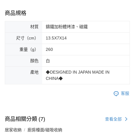
商品規格
材質
鑄鐵加粉體烤漆、磁鐵
尺寸（cm）
13.5X7X14
重量（g）
260
顏色
白
產地
◆DESIGNED IN JAPAN MADE IN
CHINA◆
客服
商品相關分類 (7)
查看全部
居家收納
廚房檯面/磁吸收納