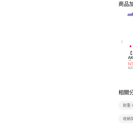
商品加
【
A
量
NT
量
NT
用
相關
耐重
收納