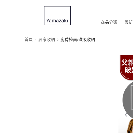
商品分類
最新
首頁
居家收納
廚房檯面/磁吸收納