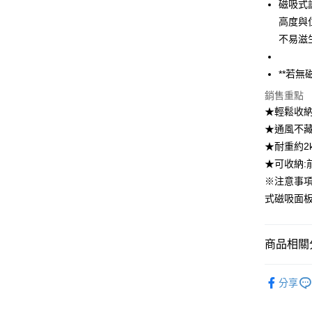
磁吸式
高度與
全盈+PAY
不易滋
大哥付你
相關說明
**若無
【大哥付
ATM付款
1.本服務
銷售重點
2.付款方
★輕鬆收納
流程，驗
★通風不
完成交易
運送方式
3.實際核
★耐重約2
4.訂單成
全家取貨
★可收納:
消。如遇
每筆NT$1
無法說明
※注意事項
【繳款方
式磁吸面板架
付款後全
1.分期款
醒簡訊。
每筆NT$1
2.透過簡
帳／街口支
商品相關分
7-11取貨
【注意事
每筆NT$1
居家收納
1.本服務
分享
用戶於交
居家收納
付款後7-1
款買賣價