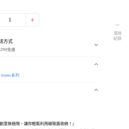
清除
紀錄
送方式
299免運
次付款
tower系列
付款
納創意無極限，讓你輕鬆利用磁吸面收納！』
y