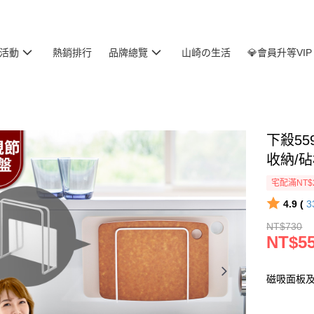
活動
熱銷排行
品牌總覽
山崎の生活
💎會員升等VIP
下殺55
收納/
宅配滿NT$
4.9 (
3
NT$730
NT$5
磁吸面板