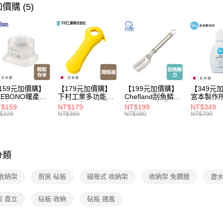
每筆NT$1
【🎉歡慶
2.基於同
價購 (5)
資料（包
痕貼磁吸
宅配【父親
用，由本
【本月主
3.完整用
每筆NT$1
【本月主
【本月主
【🎉歡慶
159元加價購】
【179元加價購】
【199元加價購】
【349元
家搶購！
KEBONO曙產業
下村工業多功能開
Chefland刮魚鱗刀/
宮本製作
米杯漏斗組(白)/
瓶器/開瓶器/餐廚
刮魚鱗器/廚房用
清潔液600
【🎉歡慶
$159
NT$179
NT$199
NT$349
米杯/米桶/量米
用品/料理道具/任
品/料理道具/任二
精/洗衣鎂
$320
NT$360
NT$380
NT$700
具/任二件8折
二件8折
件8折
品/任二件
分類
 收納架
廚房 砧板
磁吸式 收納架
收納架 免鑽牆
瀝水
架 直立
砧板 收納
砧板 通風