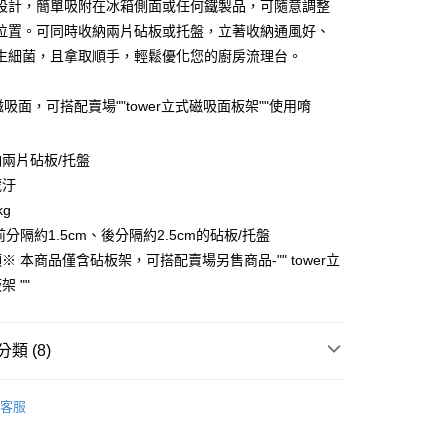
設計，簡單吸附在冰箱側面或任何鐵製品，可隨意調整
位置。可同時收納兩片砧板或托盤，立著收納通風好、
生細菌，且拿取順手，輕鬆優化您的廚房流理台。
分期
磁吸面，可搭配賣場""tower立式磁吸面板架""使用唷
你分期使用說明】
由台灣大哥大提供，台灣大哥大用戶可立即使用無須另外申請。
式選擇「大哥付你分期」，訂單成立後會自動跳轉到大哥付的交易
兩片砧板/托盤
證手機門號後，選擇欲分期的期數、繳款截止日，確認付款後即
藏汙
。
准額度、可分期數及費用金額請依後續交易確認頁面所載為準。
kg
立30分鐘內，如未前往確認交易或遇審核未通過，訂單將自動取
付款
前分隔約1.5cm、後分隔約2.5cm的砧板/托盤
「轉專審核」未通過狀況，表示未達大哥付你分期系統評分，恕
00，滿NT$499(含以上)免運費
評估內容。
※ 本商品僅含砧板架，可搭配賣場另售商品-"" tower立
式說明】
 ""
家取貨
項不併入電信帳單，「大哥付你分期」於每月結算日後寄送繳費提
00，滿NT$499(含以上)免運費
訊連結打開帳單後，可選擇「超商條碼／台灣大直營門市／銀行轉
付／iPASS MONEY」等通路繳費。
類 (8)
付款
項】
00，滿NT$499(含以上)免運費
廚房檯面/磁吸收納
係由「台灣大哥大股份有限公司」（以下簡稱本公司）所提供，讓
客服
易時，得透過本服務購買商品或服務，並由商店將買賣／分期付
廚房流理台收納
1取貨
金債權讓與本公司後，依約使用本公司帳單繳交帳款。