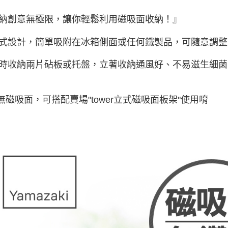
納創意無極限，讓你輕鬆利用磁吸面收納！』
式設計，簡單吸附在冰箱側面或任何鐵製品，可隨意調整
時收納兩片砧板或托盤，立著收納通風好、不易滋生細菌
若無磁吸面，可搭配賣場"tower立式磁吸面板架"使用唷