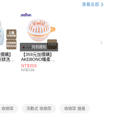
00，滿NT$499(含以上)免運費
父親節 瘋殺5折up】
▶山崎磁吸商品滿額加碼送↘無
意付款使用「大哥付你分期」之契約關係目的，商店將以您的個人
查看全部
含姓名、電話或地址）提供予台灣大哥大進項蒐集、處理及利
面板
節大回饋】限時$299免運
公司與您本人進行分期帳單所需資料之確認、核對及更正。
打】
▶超商取貨專區｜限時優惠
戶服務條款，請詳閱以下連結：
https://oppay.tw/userRule
50，滿NT$299(含以上)免運費
打】
▶日本熱銷補貨到$299up
打】
▶網格收納下殺5折｜限量搶購
貨到通知
父親節 瘋殺5折up】
▶【限時加價購$159up】官網獨
加價購】
【359元加價購】
所鎂洗衣
AKEBONO曙產業
ml/洗衣
微波洋芋片製作盒/
父親節 瘋殺5折up】
▶歡慶父親節 ，全館瘋殺5折up
NT$359
/洗衣用
料理盒/健康零食/
NT$720
8折
廚房工具/任二件8
折
 收納架
活動式 收納架
收納架 通風