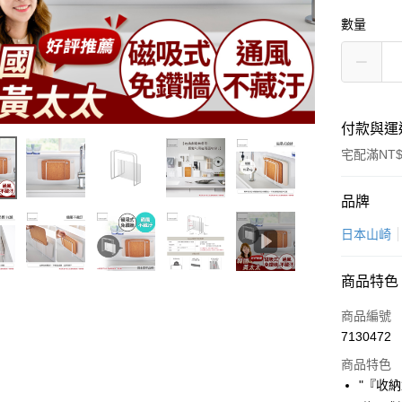
數量
付款與運
宅配滿NT$
付款方式
品牌
信用卡一
日本山崎
超商取貨
商品特色
LINE Pay
商品編號
Apple Pay
7130472
商品特色
悠遊付
"『收
Google Pa