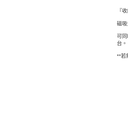
『收
磁吸
可同
台。
**