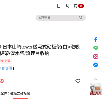
0
9 日本山崎tower磁吸式砧板架(白)/磁吸
砧板架/瀝水架/流理台收納
299免運
3
則評價
)
59
及配件：磁吸式砧板架