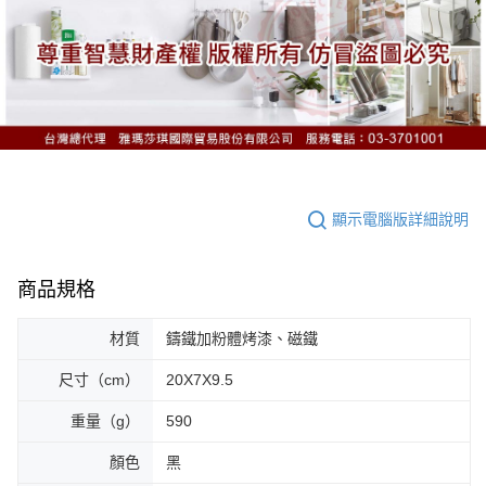
顯示電腦版詳細說明
商品規格
材質
鑄鐵加粉體烤漆、磁鐵
尺寸（cm）
20X7X9.5
重量（g）
590
顏色
黑