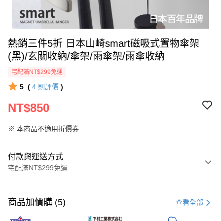
熱銷三件5折 日本山崎smart磁吸式置物傘架
(黑)/玄關收納/傘架/雨傘架/雨傘收納
宅配滿NT$299免運
5
(
4
則評價
)
NT$850
※ 本商品不適用折價券
付款與運送方式
宅配滿NT$299免運
付款方式
信用卡一次付款
商品加價購 (5)
查看全部
超商取貨付款