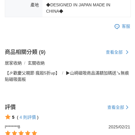
產地
◆DESIGNED IN JAPAN MADE IN
CHINA◆
客服
商品相關分類 (9)
查看全部
居家收納
玄關收納
【🎉歡慶父親節 瘋殺5折up】
▶山崎磁吸商品滿額加碼送↘無痕
貼磁吸面板
評價
查看全部
5
(
4
則評價
)
l********8
2025/02/21