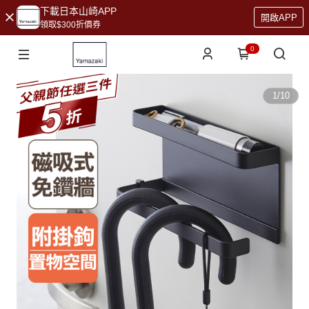
下載日本山崎APP
開啟APP
領取$300折價券
0
1
/
10