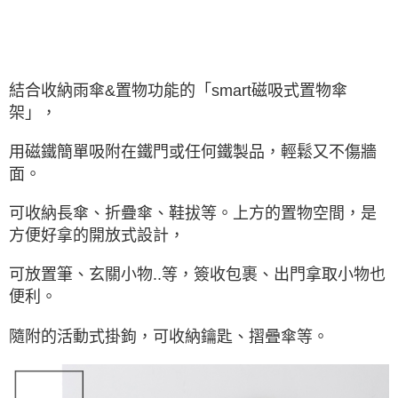
結合收納雨傘&置物功能的「smart磁吸式置物傘
架」，
用磁鐵簡單吸附在鐵門或任何鐵製品，輕鬆又不傷牆
面。
可收納長傘、折疊傘、鞋拔等。
上方的置物空間，是
方便好拿的開放式設計，
可放置筆、玄關小物..等，簽收包裹、出門拿取小物也
便利。
隨附的活動式掛鉤，可收納鑰匙、摺曡傘等。