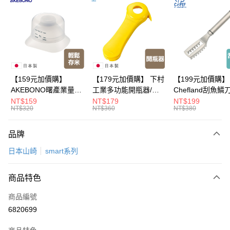
LINE Pay
Apple Pay
悠遊付
Google Pay
【159元加價購】
【179元加價購】 下村
【199元加價購】
AKEBONO曙產業量米
工業多功能開瓶器/開
Chefland刮魚鱗
全盈+PAY
杯漏斗組(白)/量米杯/
瓶器/餐廚用品/料理道
魚鱗器/廚房用品/
NT$159
NT$179
NT$199
NT$320
NT$360
NT$380
米桶/量米用具/任二件8
具/任二件8折
道具/任二件8折
大哥付你分期
折
相關說明
品牌
【大哥付你分期使用說明】
ATM付款
1.本服務由台灣大哥大提供，台灣大哥大用戶可立即使用無須另外申請。
日本山崎
smart系列
2.付款方式選擇「大哥付你分期」，訂單成立後會自動跳轉到大哥付的交易
流程，驗證手機門號後，選擇欲分期的期數、繳款截止日，確認付款後即完
運送方式
成交易。
商品特色
3.實際核准額度、可分期數及費用金額請依後續交易確認頁面所載為準。
全家取貨付款
4.訂單成立30分鐘內，如未前往確認交易或遇審核未通過，訂單將自動取
商品編號
每筆NT$100，滿NT$499(含以上)免運費
消。如遇「轉專審核」未通過狀況，表示未達大哥付你分期系統評分，恕無
6820699
法說明評估內容。
付款後全家取貨
【繳款方式說明】
1.分期款項不併入電信帳單，「大哥付你分期」於每月結算日後寄送繳費提