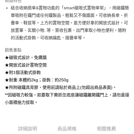
商品特色
每筆NT$100，滿NT$499(含以上)免運費
醒簡訊。
結合收納雨傘&置物功能的「smart磁吸式置物傘架」，用磁鐵簡
2.透過簡訊連結打開帳單後，可選擇「超商條碼／台灣大直營門市／銀行轉
7-11取貨付款
單吸附在鐵門或任何鐵製品，輕鬆又不傷牆面。可收納長傘、折
帳／街口支付／iPASS MONEY」等通路繳費。
每筆NT$100，滿NT$499(含以上)免運費
疊傘、鞋拔等。上方的置物空間，是方便好拿的開放式設計，可
【注意事項】
放置筆、玄關小物..等，簽收包裹、出門拿取小物也便利。隨附
付款後7-11取貨
1.本服務係由「台灣大哥大股份有限公司」（以下簡稱本公司）所提供，讓
用戶於交易時，得透過本服務購買商品或服務，並由商店將買賣／分期付款
的活動式掛鉤，可收納鑰匙、摺曡傘等。
每筆NT$100，滿NT$499(含以上)免運費
買賣價金債權讓與本公司後，依約使用本公司帳單繳交帳款。
2.基於同意付款使用「大哥付你分期」之契約關係目的，商店將以您的個人
銷售重點
宅配【父親節大回饋】限時$299免運
資料（包含姓名、電話或地址）提供予台灣大哥大進項蒐集、處理及利用，
★磁吸式設計，免鑽牆
由本公司與您本人進行分期帳單所需資料之確認、核對及更正。
每筆NT$150，滿NT$299(含以上)免運費
3.完整用戶服務條款，請詳閱以下連結：
https://oppay.tw/userRule
★開放式設計置物空間
★附1個活動式掛鉤
★耐重:本體約2kg；掛鉤：約250g
★所附磁鐵具背膠，使用前請貼於商品上(勿超出商品表面)。
**因磁吸力較強，如要取下需抓住底座讓磁鐵離開鐵門上，請勿直接
小面積施力拔取。
詳細說明
商品規格
相關推薦