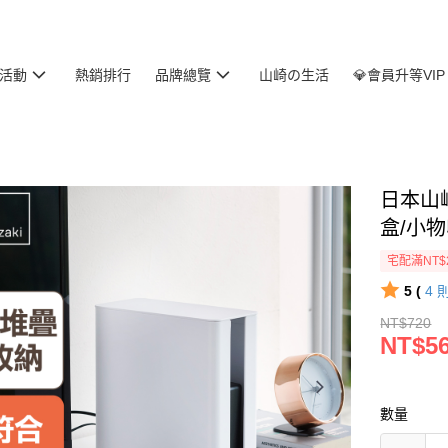
活動
熱銷排行
品牌總覽
山崎の生活
💎會員升等VIP
日本山崎
盒/小
宅配滿NT$
5 (
4
NT$720
NT$5
數量