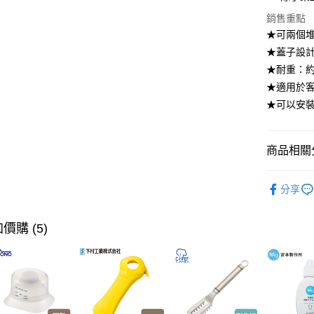
【大哥付
銷售重點
ATM付款
1.本服務
★可兩個
2.付款方
流程，驗
★蓋子設
完成交易
運送方式
★耐重：約
3.實際核
★適用於
4.訂單成
宅配【父親
消。如遇
★可以安裝
每筆NT$1
無法說明
【繳款方
1.分期款
商品相關分
醒簡訊。
2.透過簡
帳／街口支
居家收納
分享
居家收納
【注意事
1.本服務
【🎉歡慶
用戶於交
價購 (5)
到8/10
款買賣價
2.基於同
【🎉歡慶
資料（包
用，由本
【本月主
3.完整用
【🎉歡慶