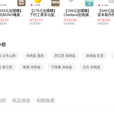
家搶購！
159元加價購】
【179元加價購】
【199元加價購】
【349元
【🎉歡慶
KEBONO曙產業
下村工業多功能開
Chefland刮魚鱗刀/
宮本製作
米杯漏斗組(白)/
瓶器/開瓶器/餐廚
刮魚鱗器/廚房用
清潔液600
$159
NT$179
NT$199
NT$349
米杯/米桶/量米
用品/料理道具/任
品/料理道具/任二
精/洗衣鎂
$320
NT$360
NT$380
NT$700
具/任二件8折
二件8折
件8折
品/任二件
分類
盒 日本山崎
收納盒 書房
辦公室 收納盒
收納盒 臥室
盒 辦公室
客廳 收納盒
可堆疊 收納盒
白色 收納盒
說明
商品規格
相關推薦