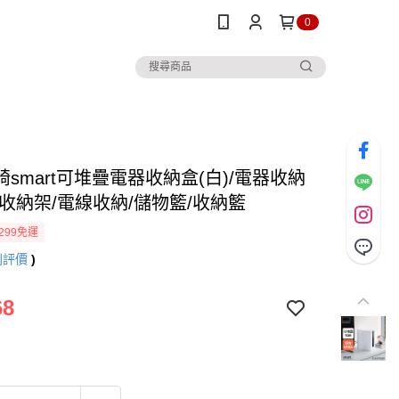
0
smart可堆疊電器收納盒(白)/電器收納
物收納架/電線收納/儲物籃/收納籃
299免運
則評價
)
68