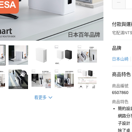
付款與運
宅配滿NT$
付款方式
品牌
信用卡一
日本山崎
LINE Pay
商品特色
Apple Pay
商品編號
悠遊付
6507860
看更多
商品特色
Google Pa
簡約設
全盈+PAY
網路分
子設計
大哥付你
除了桌
相關說明