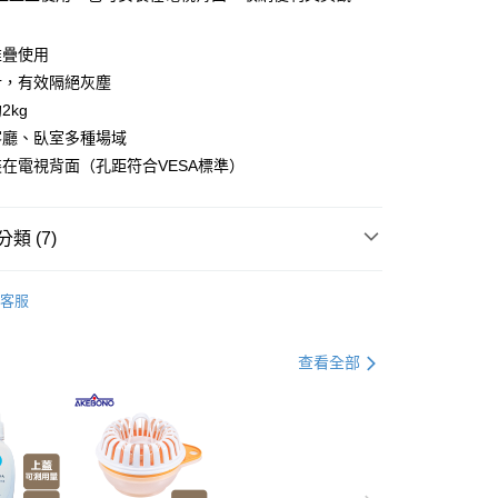
你分期使用說明】
由台灣大哥大提供，台灣大哥大用戶可立即使用無須另外申請。
堆疊使用
式選擇「大哥付你分期」，訂單成立後會自動跳轉到大哥付的交易
證手機門號後，選擇欲分期的期數、繳款截止日，確認付款後即
計，有效隔絕灰塵
。
2kg
准額度、可分期數及費用金額請依後續交易確認頁面所載為準。
客廳、臥室多種場域
立30分鐘內，如未前往確認交易或遇審核未通過，訂單將自動取
節大回饋】限時$299免運
「轉專審核」未通過狀況，表示未達大哥付你分期系統評分，恕
在電視背面（孔距符合VESA標準）
50，滿NT$299(含以上)免運費
評估內容。
式說明】
項不併入電信帳單，「大哥付你分期」於每月結算日後寄送繳費提
類 (7)
訊連結打開帳單後，可選擇「超商條碼／台灣大直營門市／銀行轉
付／iPASS MONEY」等通路繳費。
書房/辦公室收納
客服
客廳收納
項】
係由「台灣大哥大股份有限公司」（以下簡稱本公司）所提供，讓
父親節 瘋殺5折up】
▶父親節下殺5折up｜官網獨家只
易時，得透過本服務購買商品或服務，並由商店將買賣／分期付
查看全部
金債權讓與本公司後，依約使用本公司帳單繳交帳款。
意付款使用「大哥付你分期」之契約關係目的，商店將以您的個人
父親節 瘋殺5折up】
▶大人氣！父親節熱銷排行榜！
含姓名、電話或地址）提供予台灣大哥大進項蒐集、處理及利
公司與您本人進行分期帳單所需資料之確認、核對及更正。
打】
▶日本熱銷補貨到$299up
戶服務條款，請詳閱以下連結：
https://oppay.tw/userRule
父親節 瘋殺5折up】
▶【限時加價購$159up】官網獨