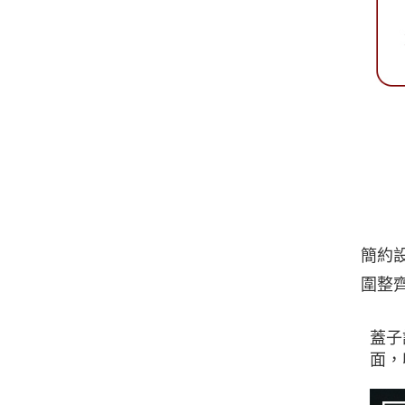
簡約
圍整
蓋子
面，