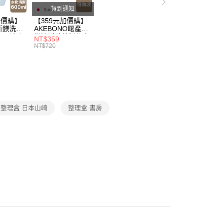
貨到通知
加價購】
【359元加價購】
父親節 瘋殺5折up】
▶歡慶父親節 ，全館瘋殺5折up
所鎂洗衣
AKEBONO曙產業
ml/洗衣
微波洋芋片製作盒/
NT$359
/洗衣用
料理盒/健康零食/
NT$720
8折
廚房工具/任二件8
折
整理盒 日本山崎
整理盒 書房