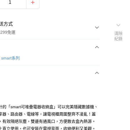
送方式
299免運
清除
紀錄
次付款
smart系列
y
計的「smart可堆疊電器收納盒」可以完美隱藏數據機、
享器、路由器、電線等，讓電視櫃周圍整齊不凌亂！蓋
，有效隔絕灰塵，雙邊有通風口，方便散去盒內熱源。
分期
上直立使用，也可安裝在電視背面，收納便利又美觀。