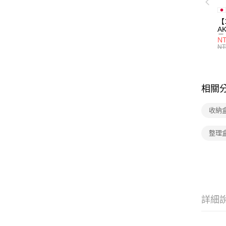
【
A
量
NT
量
NT
用
相關
收納
整理
詳細