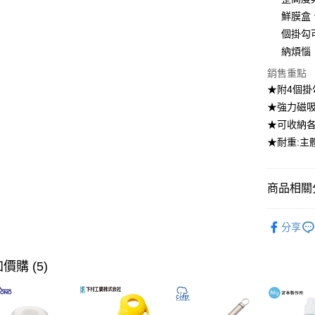
大哥付你
鮮膜盒
相關說明
【大哥付
個掛勾
ATM付款
1.本服務
納煩惱
2.付款方
流程，驗
銷售重點
完成交易
運送方式
★附4個掛
3.實際核
★強力磁
4.訂單成
宅配【父親
消。如遇
★可收納
每筆NT$1
無法說明
★耐重:主
【繳款方
1.分期款
醒簡訊。
2.透過簡
商品相關分
帳／街口支
居家收納
【注意事
分享
1.本服務
居家收納
用戶於交
款買賣價
【🎉歡慶
價購 (5)
2.基於同
痕貼磁吸
資料（包
用，由本
【🎉歡慶
3.完整用
到8/10