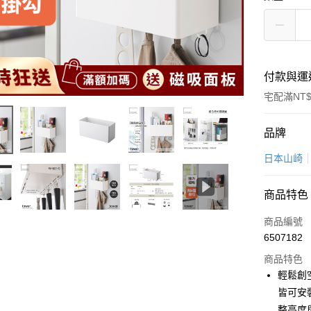
付款與運
宅配滿NT$
付款方式
品牌
信用卡一
日本山崎
LINE Pay
商品特色
Apple Pay
商品編號
悠遊付
6507182
商品特色
Google Pa
輕鬆創
全盈+PAY
皆可安
整高度