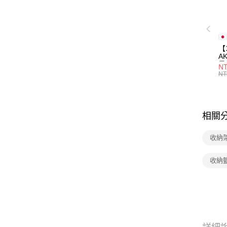
【
A
量
NT
量
NT
用
相關
收納
收納