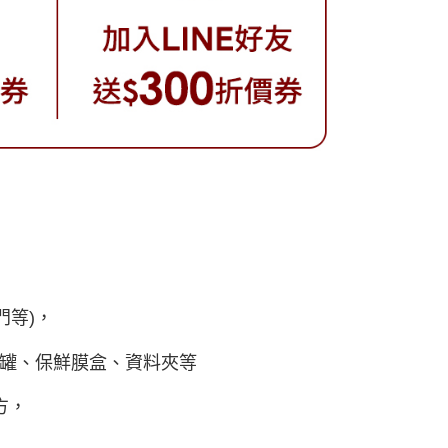
門等)，
罐、保鮮膜盒、資料夾等
方，