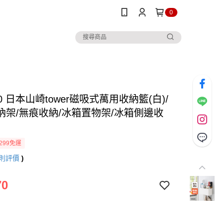
0
0 日本山崎tower磁吸式萬用收納籃(白)/
納架/無痕收納/冰箱置物架/冰箱側邊收
299免運
則評價
)
70