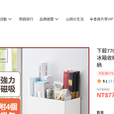
活動
熱銷排行
品牌總覽
山崎の生活
💎會員升等VIP
下殺77
冰箱收
納
宅配滿NT$
5 (
13
NT$980
NT$7
數量