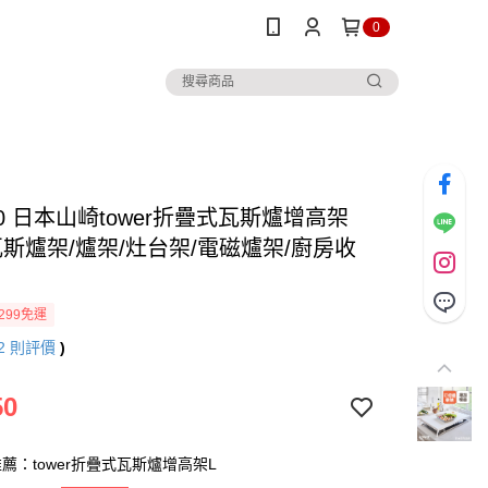
0
0 日本山崎tower折疊式瓦斯爐增高架
/瓦斯爐架/爐架/灶台架/電磁爐架/廚房收
299免運
2
則評價
)
50
薦：tower折疊式瓦斯爐增高架L