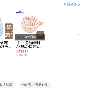
查看全部
含姓名、電話或地址）提供予台灣大哥大進項蒐集、處理及利
父親節 瘋殺5折up】
▶大人氣！父親節熱銷排行榜！
公司與您本人進行分期帳單所需資料之確認、核對及更正。
戶服務條款，請詳閱以下連結：
https://oppay.tw/userRule
打】
▶日本熱銷補貨到$299up
父親節 瘋殺5折up】
▶【限時加價購$159up】官網獨
父親節 瘋殺5折up】
▶歡慶父親節 ，全館瘋殺5折up
貨到通知
加價購】
【359元加價購】
所鎂洗衣
AKEBONO曙產業
ml/洗衣
微波洋芋片製作盒/
NT$359
/洗衣用
料理盒/健康零食/
NT$720
8折
廚房工具/任二件8
折
L 收納架
收納架 小家庭必備