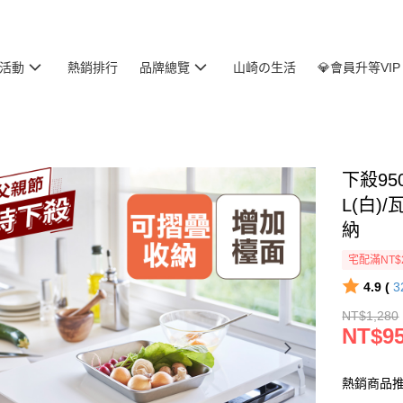
活動
熱銷排行
品牌總覽
山崎の生活
💎會員升等VIP
下殺95
L(白)
納
宅配滿NT$
4.9 (
3
NT$1,280
NT$9
熱銷商品推