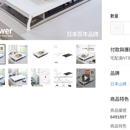
數量
付款與運
宅配滿NT$
付款方式
品牌
信用卡一
日本山崎
LINE Pay
商品特色
Apple Pay
商品編號
悠遊付
6491897
商品特色
Google Pa