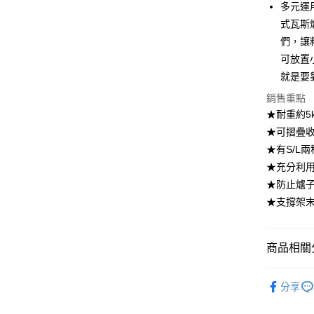
多元運
全盈+PAY
式瓦斯
們，讓
大哥付你
可放置
相關說明
【大哥付
就是要
ATM付款
1.本服務
銷售重點
2.付款方
流程，驗
★耐重約5
完成交易
運送方式
★可摺疊
3.實際核
★有S/L
4.訂單成
宅配【父親
消。如遇
★充分利
每筆NT$1
無法說明
★防止爐
【繳款方
1.分期款
★支撐架
醒簡訊。
2.透過簡
帳／街口支
商品相關分
【注意事
居家收納
1.本服務
分享
用戶於交
【🎉歡慶
款買賣價
到8/10
2.基於同