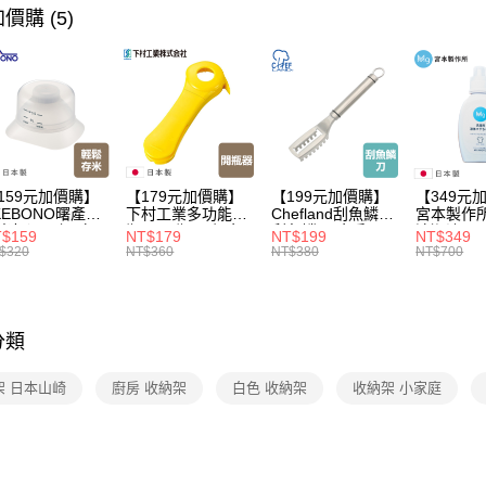
價購 (5)
資料（包
【🎉歡慶
用，由本
3.完整用
【本月主
【🎉歡慶
家搶購！
【🎉歡慶
159元加價購】
【179元加價購】
【199元加價購】
【349元
KEBONO曙產業
下村工業多功能開
Chefland刮魚鱗刀/
宮本製作
米杯漏斗組(白)/
瓶器/開瓶器/餐廚
刮魚鱗器/廚房用
清潔液600
$159
NT$179
NT$199
NT$349
米杯/米桶/量米
用品/料理道具/任
品/料理道具/任二
精/洗衣鎂
$320
NT$360
NT$380
NT$700
具/任二件8折
二件8折
件8折
品/任二件
分類
架 日本山崎
廚房 收納架
白色 收納架
收納架 小家庭