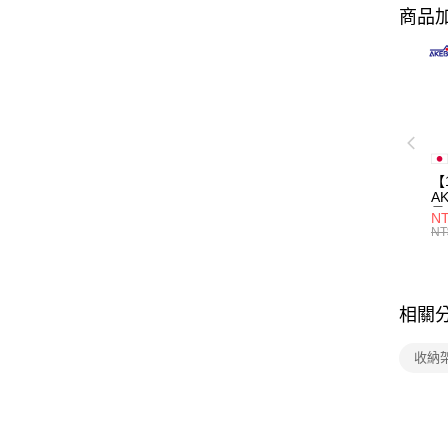
商品加
【
A
量
NT
量
NT
用
相關
收納