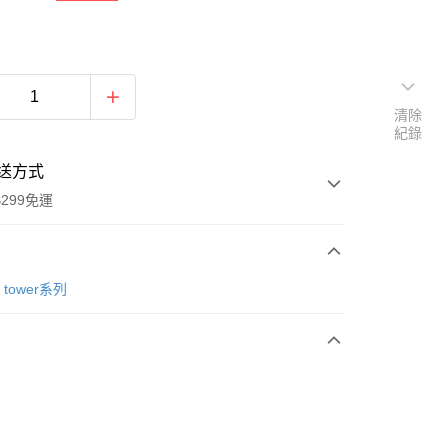
清除
紀錄
送方式
299免運
次付款
tower系列
y