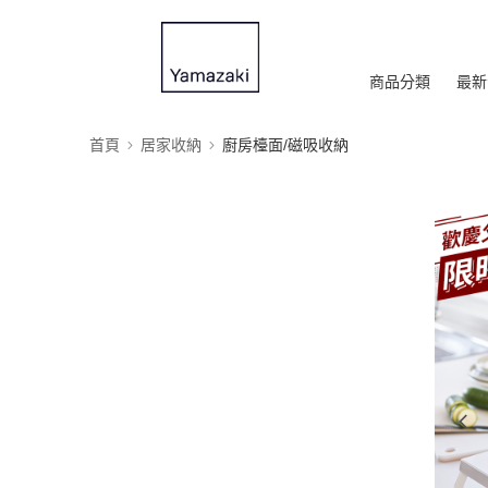
商品分類
最新
首頁
居家收納
廚房檯面/磁吸收納