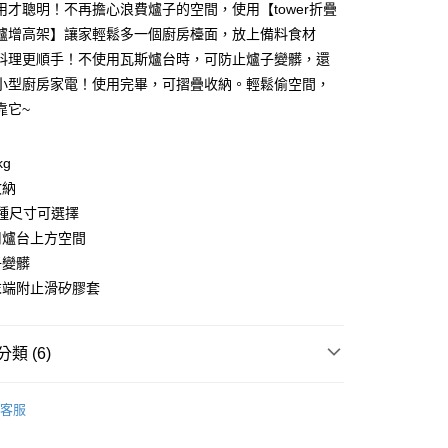
用才聰明！不再擔心浪費爐子的空間，使用【tower折疊
爐增高架】讓家輕鬆多一個廚房檯面，放上備料食材
料理更順手！不使用瓦斯爐台時，可防止爐子變髒，還
分期
小型廚房家電！使用完畢，可摺疊收納。輕鬆偷空間，
你分期使用說明】
靠它~
由台灣大哥大提供，台灣大哥大用戶可立即使用無須另外申請。
式選擇「大哥付你分期」，訂單成立後會自動跳轉到大哥付的交易
證手機門號後，選擇欲分期的期數、繳款截止日，確認付款後即
kg
。
收納
准額度、可分期數及費用金額請依後續交易確認頁面所載為準。
兩種尺寸可選擇
立30分鐘內，如未前往確認交易或遇審核未通過，訂單將自動取
節大回饋】限時$299免運
「轉專審核」未通過狀況，表示未達大哥付你分期系統評分，恕
用爐台上方空間
50，滿NT$299(含以上)免運費
評估內容。
子變髒
式說明】
項不併入電信帳單，「大哥付你分期」於每月結算日後寄送繳費提
末端附止滑矽膠套
訊連結打開帳單後，可選擇「超商條碼／台灣大直營門市／銀行轉
付／iPASS MONEY」等通路繳費。
類 (6)
項】
廚房檯面/磁吸收納
係由「台灣大哥大股份有限公司」（以下簡稱本公司）所提供，讓
客服
易時，得透過本服務購買商品或服務，並由商店將買賣／分期付
父親節 瘋殺5折up】
▶父親節下殺5折up｜官網獨家只
金債權讓與本公司後，依約使用本公司帳單繳交帳款。
意付款使用「大哥付你分期」之契約關係目的，商店將以您的個人