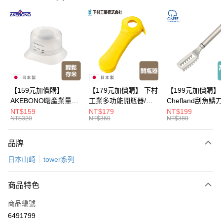
LINE Pay
Apple Pay
悠遊付
Google Pay
全盈+PAY
【159元加價購】
【179元加價購】 下村
【199元加價購】
AKEBONO曙產業量米
工業多功能開瓶器/開
Chefland刮魚鱗
大哥付你分期
杯漏斗組(白)/量米杯/
瓶器/餐廚用品/料理道
魚鱗器/廚房用品/
NT$159
NT$179
NT$199
相關說明
NT$320
NT$360
NT$380
米桶/量米用具/任二件8
具/任二件8折
道具/任二件8折
【大哥付你分期使用說明】
折
ATM付款
1.本服務由台灣大哥大提供，台灣大哥大用戶可立即使用無須另外申請。
品牌
2.付款方式選擇「大哥付你分期」，訂單成立後會自動跳轉到大哥付的交易
流程，驗證手機門號後，選擇欲分期的期數、繳款截止日，確認付款後即完
運送方式
日本山崎
tower系列
成交易。
3.實際核准額度、可分期數及費用金額請依後續交易確認頁面所載為準。
宅配【父親節大回饋】限時$299免運
4.訂單成立30分鐘內，如未前往確認交易或遇審核未通過，訂單將自動取
商品特色
每筆NT$150，滿NT$299(含以上)免運費
消。如遇「轉專審核」未通過狀況，表示未達大哥付你分期系統評分，恕無
法說明評估內容。
商品編號
【繳款方式說明】
6491799
1.分期款項不併入電信帳單，「大哥付你分期」於每月結算日後寄送繳費提