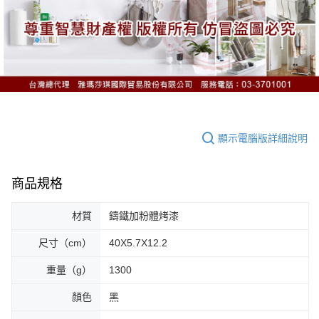
顯示電腦版詳細說明
商品規格
材質
鑄鐵加粉體烤漆
尺寸（cm）
40X5.7X12.2
重量（g）
1300
顏色
黑