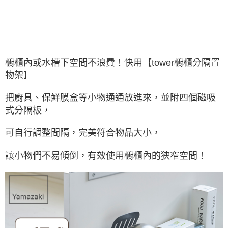
櫥櫃內或水槽下空間不浪費！快用【tower櫥櫃分隔置
物架】
把廚具、保鮮膜盒等小物通通放進來，並附四個磁吸
式分隔板，
可自行調整間隔，完美符合物品大小，
讓小物們不易傾倒，有效使用櫥櫃內的狹窄空間！