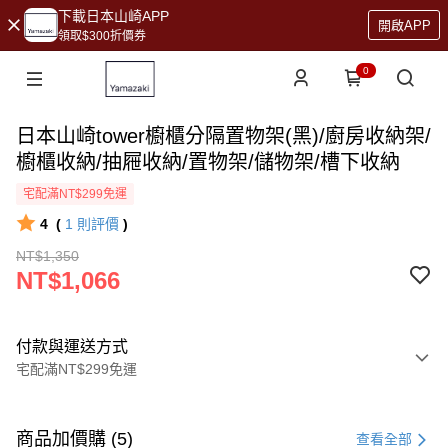
下載日本山崎APP
開啟APP
領取$300折價券
0
日本山崎tower櫥櫃分隔置物架(黑)/廚房收納架/
櫥櫃收納/抽屜收納/置物架/儲物架/槽下收納
宅配滿NT$299免運
4
(
1
則評價
)
NT$1,350
NT$1,066
付款與運送方式
宅配滿NT$299免運
付款方式
信用卡一次付款
商品加價購 (5)
查看全部