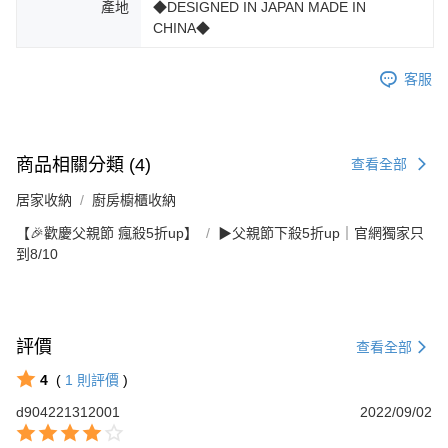
產地
◆DESIGNED IN JAPAN MADE IN
CHINA◆
客服
商品相關分類 (4)
查看全部
居家收納
廚房櫥櫃收納
【🎉歡慶父親節 瘋殺5折up】
▶父親節下殺5折up｜官網獨家只
到8/10
評價
查看全部
4
(
1
則評價
)
d904221312001
2022/09/02