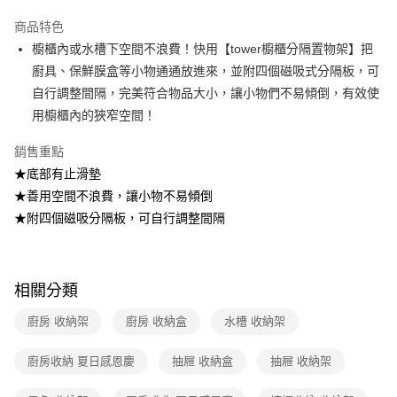
醒簡訊。
2.透過簡訊連結打開帳單後，可選擇「超商條碼／台灣大直營門市／銀行轉
商品特色
帳／街口支付／iPASS MONEY」等通路繳費。
櫥櫃內或水槽下空間不浪費！快用【tower櫥櫃分隔置物架】把
廚具、保鮮膜盒等小物通通放進來，並附四個磁吸式分隔板，可
【注意事項】
1.本服務係由「台灣大哥大股份有限公司」（以下簡稱本公司）所提供，讓
自行調整間隔，完美符合物品大小，讓小物們不易傾倒，有效使
用戶於交易時，得透過本服務購買商品或服務，並由商店將買賣／分期付款
用櫥櫃內的狹窄空間！
買賣價金債權讓與本公司後，依約使用本公司帳單繳交帳款。
2.基於同意付款使用「大哥付你分期」之契約關係目的，商店將以您的個人
資料（包含姓名、電話或地址）提供予台灣大哥大進項蒐集、處理及利用，
銷售重點
由本公司與您本人進行分期帳單所需資料之確認、核對及更正。
★底部有止滑墊
3.完整用戶服務條款，請詳閱以下連結：
https://oppay.tw/userRule
★善用空間不浪費，讓小物不易傾倒
★附四個磁吸分隔板，可自行調整間隔
相關分類
廚房 收納架
廚房 收納盒
水槽 收納架
廚房收納 夏日感恩慶
抽屜 收納盒
抽屜 收納架