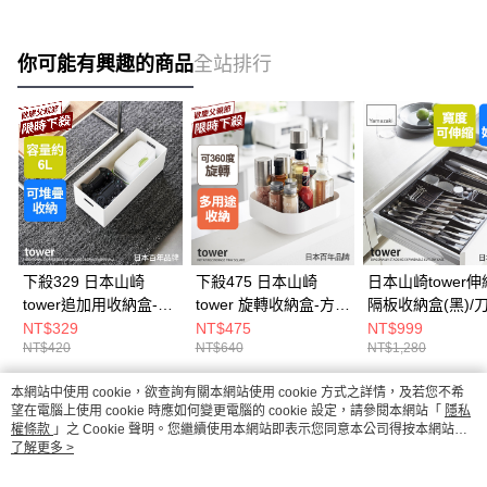
你可能有興趣的商品
全站排行
下殺329 日本山崎
下殺475 日本山崎
日本山崎tower
tower追加用收納盒-
tower 旋轉收納盒-方形
隔板收納盒(黑)/
(白)S/萬用收納盒/手把
(白)/廚房收納盒/調味
納盤/可伸縮餐具
NT$329
NT$475
NT$999
NT$420
NT$640
NT$1,280
收納盒/儲物盒
料架/廚房收納
盒/廚具收納
本網站中使用 cookie，欲查詢有關本網站使用 cookie 方式之詳情，及若您不希
熱門標籤
望在電腦上使用 cookie 時應如何變更電腦的 cookie 設定，請參閱本網站「
隱私
權條款
」之 Cookie 聲明。您繼續使用本網站即表示您同意本公司得按本網站使
用條款之 Cookie 聲明使用 cookie。
了解更多 >