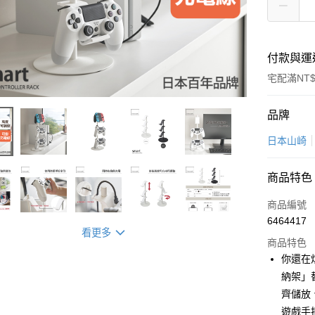
付款與運
宅配滿NT$
付款方式
品牌
信用卡一
日本山崎
超商取貨
商品特色
LINE Pay
商品編號
Apple Pay
6464417
看更多
商品特色
悠遊付
你還在
Google Pa
納架」
齊儲放
全盈+PAY
遊戲手