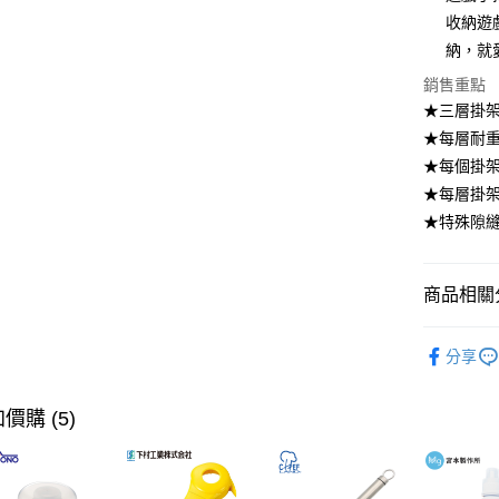
大哥付你
收納遊戲
相關說明
納，就
【大哥付
ATM付款
1.本服務
銷售重點
2.付款方
★三層掛
流程，驗
★每層耐重
完成交易
運送方式
3.實際核
★每個掛
4.訂單成
全家取貨
★每層掛
消。如遇
每筆NT$1
無法說明
★特殊隙
【繳款方
付款後全
1.分期款
醒簡訊。
每筆NT$1
商品相關分
2.透過簡
帳／街口支
7-11取貨
居家收納
分享
【注意事
每筆NT$1
居家收納
1.本服務
用戶於交
付款後7-1
【本月主
價購 (5)
款買賣價
每筆NT$1
2.基於同
【🎉歡慶
資料（包
宅配【父親
用，由本
【🎉歡慶