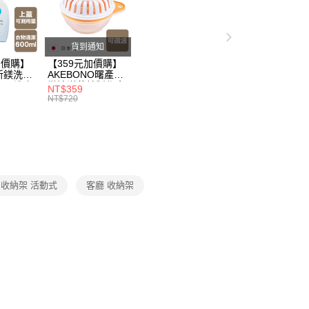
戶服務條款，請詳閱以下連結：
https://oppay.tw/userRule
50，滿NT$299(含以上)免運費
父親節 瘋殺5折up】
▶歡慶父親節 ，全館瘋殺5折up
貨到通知
加價購】
【359元加價購】
所鎂洗衣
AKEBONO曙產業
ml/洗衣
微波洋芋片製作盒/
NT$359
/洗衣用
料理盒/健康零食/
NT$720
8折
廚房工具/任二件8
折
收納架 活動式
客廳 收納架