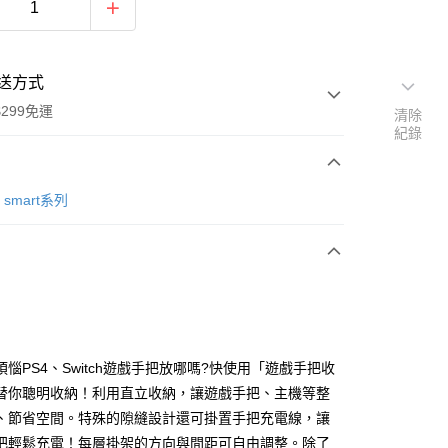
送方式
299免運
清除
紀錄
次付款
smart系列
付款
煩惱PS4、Switch遊戲手把放哪嗎?快使用「遊戲手把收
y
替你聰明收納！利用直立收納，讓遊戲手把、主機等整
、節省空間。特殊的隙縫設計還可掛置手把充電線，讓
把輕鬆充電！每層掛架的方向與間距可自由調整。除了