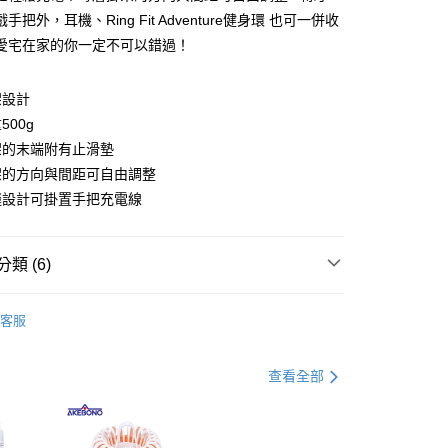
分期
手把外，耳機、Ring Fit Adventure健身環 也可一併收
愛宅在家的你一定不可以錯過！
你分期使用說明】
由台灣大哥大提供，台灣大哥大用戶可立即使用無須另外申請。
式選擇「大哥付你分期」，訂單成立後會自動跳轉到大哥付的交易
架設計
證手機門號後，選擇欲分期的期數、繳款截止日，確認付款後即
500g
。
准額度、可分期數及費用金額請依後續交易確認頁面所載為準。
架的末端附有止滑墊
立30分鐘內，如未前往確認交易或遇審核未通過，訂單將自動取
付款
架的方向與間距可自由調整
「轉專審核」未通過狀況，表示未達大哥付你分期系統評分，恕
00，滿NT$499(含以上)免運費
評估內容。
縫設計可掛置手把充電線
式說明】
家取貨
項不併入電信帳單，「大哥付你分期」於每月結算日後寄送繳費提
00，滿NT$499(含以上)免運費
類 (6)
訊連結打開帳單後，可選擇「超商條碼／台灣大直營門市／銀行轉
付／iPASS MONEY」等通路繳費。
付款
客廳收納
客服
項】
00，滿NT$499(含以上)免運費
書房/辦公室收納
係由「台灣大哥大股份有限公司」（以下簡稱本公司）所提供，讓
易時，得透過本服務購買商品或服務，並由商店將買賣／分期付
1取貨
打】
▶超商取貨專區｜限時優惠
查看全部
金債權讓與本公司後，依約使用本公司帳單繳交帳款。
00，滿NT$499(含以上)免運費
意付款使用「大哥付你分期」之契約關係目的，商店將以您的個人
父親節 瘋殺5折up】
▶大人氣！父親節熱銷排行榜！
含姓名、電話或地址）提供予台灣大哥大進項蒐集、處理及利
節大回饋】限時$299免運
公司與您本人進行分期帳單所需資料之確認、核對及更正。
父親節 瘋殺5折up】
▶【限時加價購$159up】官網獨