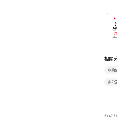
【
A
量
NT
量
NT
用
相關
收納
辦公
詳細