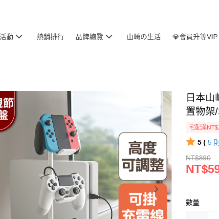
活動
熱銷排行
品牌總覽
山崎の生活
💎會員升等VIP
日本山
置物架/
宅配滿NT$
5 (
5
NT$890
NT$5
數量