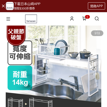
下載日本山崎APP
開啟APP
領取$300折價券
0
1
/
11