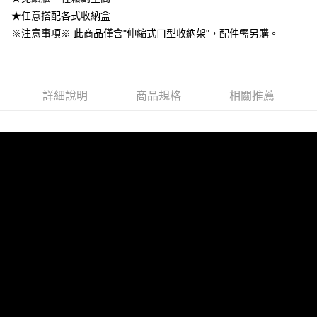
★任意搭配各式收納盒
※注意事項※ 此商品僅含"伸縮式ㄇ型收納架"，配件需另購。
詳細說明
商品規格
相關推薦