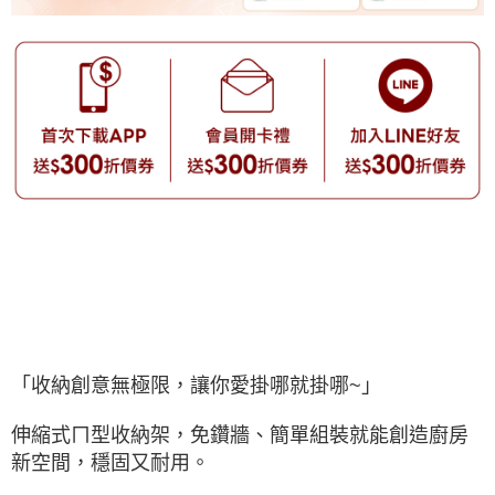
「收納創意無極限，讓你愛掛哪就掛哪~」
伸縮式ㄇ型收納架，免鑽牆、簡單組裝就能創造廚房
新空間，穩固又耐用。