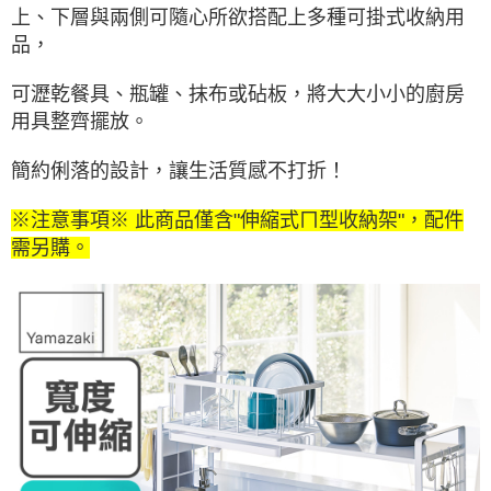
上、下層與兩側可隨心所欲搭配上多種可掛式收納用
品，
可瀝乾餐具、瓶罐、抹布或砧板，將大大小小的廚房
用具整齊擺放。
簡約俐落的設計，讓生活質感不打折！
※注意事項※ 此商品僅含"伸縮式ㄇ型收納架"，配件
需另購。