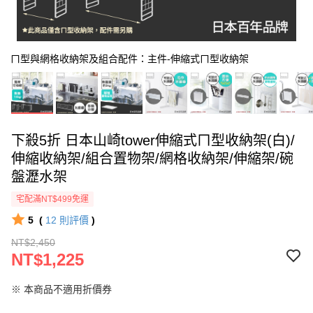
ㄇ型與網格收納架及組合配件：主件-伸縮式ㄇ型收納架
下殺5折 日本山崎tower伸縮式ㄇ型收納架(白)/
伸縮收納架/組合置物架/網格收納架/伸縮架/碗
盤瀝水架
宅配滿NT$499免運
5
(
12
則評價
)
NT$2,450
NT$1,225
※ 本商品不適用折價券