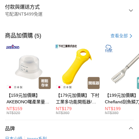
付款與運送方式
宅配滿NT$499免運
付款方式
信用卡一次付款
商品加價購 (5)
查看全部
LINE Pay
Apple Pay
悠遊付
Google Pay
全盈+PAY
【159元加價購】
【179元加價購】 下村
【199元加價購】
AKEBONO曙產業量米
工業多功能開瓶器/開
Chefland刮魚鱗
大哥付你分期
杯漏斗組(白)/量米杯/
瓶器/餐廚用品/料理道
魚鱗器/廚房用品/
NT$159
NT$179
NT$199
相關說明
NT$320
NT$360
NT$380
米桶/量米用具/任二件8
具/任二件8折
道具/任二件8折
【大哥付你分期使用說明】
折
ATM付款
1.本服務由台灣大哥大提供，台灣大哥大用戶可立即使用無須另外申請。
品牌
2.付款方式選擇「大哥付你分期」，訂單成立後會自動跳轉到大哥付的交易
流程，驗證手機門號後，選擇欲分期的期數、繳款截止日，確認付款後即完
運送方式
日本山崎
tower系列