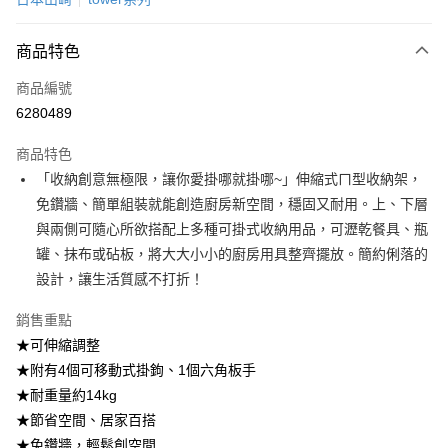
成交易。
3.實際核准額度、可分期數及費用金額請依後續交易確認頁面所載為準。
宅配$499免運
4.訂單成立30分鐘內，如未前往確認交易或遇審核未通過，訂單將自動取
商品特色
每筆NT$150，滿NT$499(含以上)免運費
消。如遇「轉專審核」未通過狀況，表示未達大哥付你分期系統評分，恕無
法說明評估內容。
商品編號
【繳款方式說明】
6280489
1.分期款項不併入電信帳單，「大哥付你分期」於每月結算日後寄送繳費提
醒簡訊。
2.透過簡訊連結打開帳單後，可選擇「超商條碼／台灣大直營門市／銀行轉
商品特色
帳／街口支付／iPASS MONEY」等通路繳費。
「收納創意無極限，讓你愛掛哪就掛哪~」伸縮式ㄇ型收納架，
免鑽牆、簡單組裝就能創造廚房新空間，穩固又耐用。上、下層
【注意事項】
1.本服務係由「台灣大哥大股份有限公司」（以下簡稱本公司）所提供，讓
與兩側可隨心所欲搭配上多種可掛式收納用品，可瀝乾餐具、瓶
用戶於交易時，得透過本服務購買商品或服務，並由商店將買賣／分期付款
罐、抹布或砧板，將大大小小的廚房用具整齊擺放。簡約俐落的
買賣價金債權讓與本公司後，依約使用本公司帳單繳交帳款。
2.基於同意付款使用「大哥付你分期」之契約關係目的，商店將以您的個人
設計，讓生活質感不打折！
資料（包含姓名、電話或地址）提供予台灣大哥大進項蒐集、處理及利用，
由本公司與您本人進行分期帳單所需資料之確認、核對及更正。
銷售重點
3.完整用戶服務條款，請詳閱以下連結：
https://oppay.tw/userRule
★可伸縮調整
★附有4個可移動式掛鉤、1個六角板手
★耐重量約14kg
★節省空間、居家百搭
★免鑽牆，輕鬆創空間