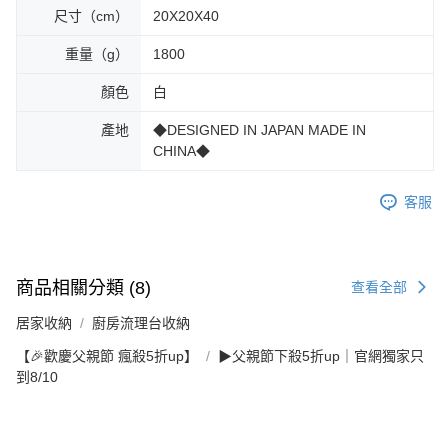
尺寸（cm）
20X20X40
重量（g）
1800
顏色
白
產地
◆DESIGNED IN JAPAN MADE IN
CHINA◆
客服
商品相關分類 (8)
查看全部
居家收納
廚房流理台收納
【🎉歡慶父親節 瘋殺5折up】
▶父親節下殺5折up｜官網獨家只
到8/10