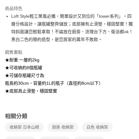
醒簡訊。
2.透過簡訊連結打開帳單後，可選擇「超商條碼／台灣大直營門市／銀行轉
商品特色
帳／街口支付／iPASS MONEY」等通路繳費。
Loft Style輕工業風必備，簡單設計又到位的「tower系列」。四
層分格設計，讓瓶罐整齊儲放；底部擁有止滑墊，穩固堅實！獨
【注意事項】
1.本服務係由「台灣大哥大股份有限公司」（以下簡稱本公司）所提供，讓
特斜面讓您輕鬆拿取！不論放在廚房、流理台下方、衛浴都ok！
用戶於交易時，得透過本服務購買商品或服務，並由商店將買賣／分期付款
黑白二色的簡約造型，是您居家的萬年不敗款。
買賣價金債權讓與本公司後，依約使用本公司帳單繳交帳款。
2.基於同意付款使用「大哥付你分期」之契約關係目的，商店將以您的個人
資料（包含姓名、電話或地址）提供予台灣大哥大進項蒐集、處理及利用，
銷售重點
由本公司與您本人進行分期帳單所需資料之確認、核對及更正。
★耐重:一層約2kg
3.完整用戶服務條款，請詳閱以下連結：
https://oppay.tw/userRule
★可收納約8個瓶罐
★可儲存瓶罐尺寸為:
瓶長約30cm、容量約1L的瓶子（直徑約8cm以下）
★底部具止滑墊，穩固堅實
相關分類
收納架 日本山崎
廚房 收納架
白色 收納架