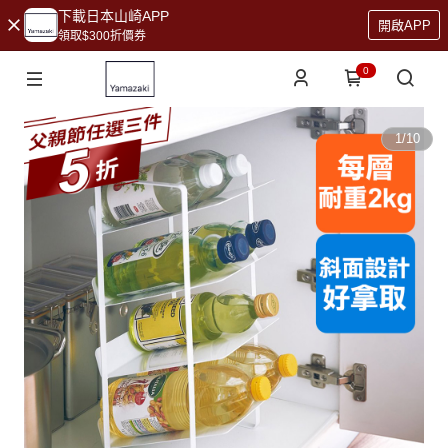
下載日本山崎APP
開啟APP
領取$300折價券
0
1
/
10