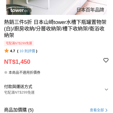
熱銷三件5折 日本山崎tower水槽下瓶罐置物架
(白)/廚房收納/分層收納架/槽下收納架/衛浴收
納架
宅配滿NT$299免運
4.7
(
10
則評價
)
NT$1,450
※ 本商品不適用折價券
付款與運送方式
宅配滿NT$299免運
付款方式
信用卡一次付款
商品加價購 (5)
查看全部