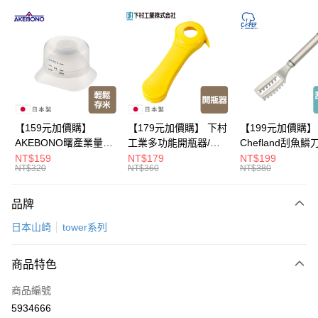
LINE Pay
Apple Pay
悠遊付
Google Pay
全盈+PAY
【159元加價購】
【179元加價購】 下村
【199元加價購】
AKEBONO曙產業量米
工業多功能開瓶器/開
Chefland刮魚鱗
大哥付你分期
杯漏斗組(白)/量米杯/
瓶器/餐廚用品/料理道
魚鱗器/廚房用品/
NT$159
NT$179
NT$199
相關說明
NT$320
NT$360
NT$380
米桶/量米用具/任二件8
具/任二件8折
道具/任二件8折
【大哥付你分期使用說明】
折
ATM付款
1.本服務由台灣大哥大提供，台灣大哥大用戶可立即使用無須另外申請。
品牌
2.付款方式選擇「大哥付你分期」，訂單成立後會自動跳轉到大哥付的交易
流程，驗證手機門號後，選擇欲分期的期數、繳款截止日，確認付款後即完
運送方式
日本山崎
tower系列
成交易。
3.實際核准額度、可分期數及費用金額請依後續交易確認頁面所載為準。
宅配【父親節大回饋】限時$299免運
4.訂單成立30分鐘內，如未前往確認交易或遇審核未通過，訂單將自動取
商品特色
每筆NT$150，滿NT$299(含以上)免運費
消。如遇「轉專審核」未通過狀況，表示未達大哥付你分期系統評分，恕無
法說明評估內容。
商品編號
【繳款方式說明】
5934666
1.分期款項不併入電信帳單，「大哥付你分期」於每月結算日後寄送繳費提