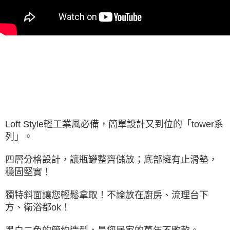
Loft Style輕工業風必備，簡單設計又到位的「tower系
列」。
四層分格設計，讓瓶罐整齊儲放；底部擁有止滑墊，
穩固堅實！
獨特斜面讓您輕鬆拿取！不論放在廚房、流理台下
方、衛浴都ok！