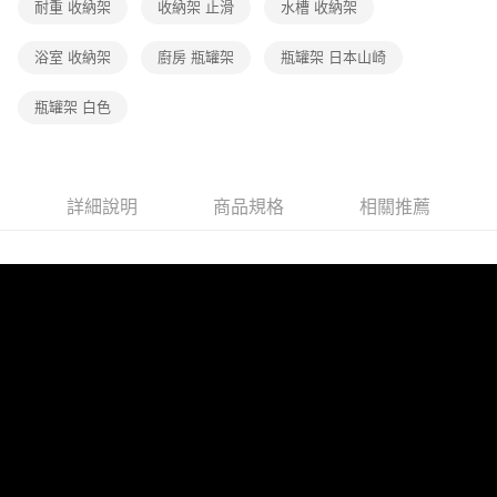
耐重 收納架
收納架 止滑
水槽 收納架
浴室 收納架
廚房 瓶罐架
瓶罐架 日本山崎
瓶罐架 白色
詳細說明
商品規格
相關推薦