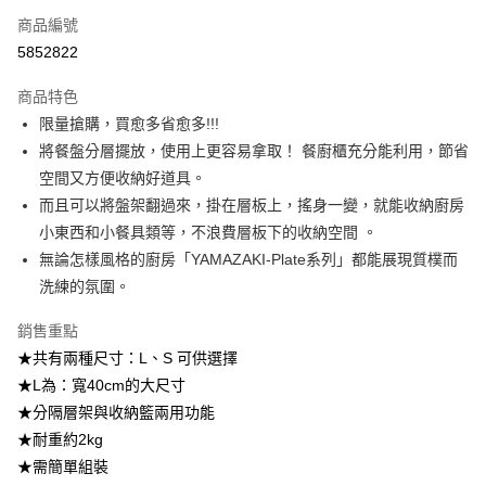
法說明評估內容。
商品編號
【繳款方式說明】
5852822
1.分期款項不併入電信帳單，「大哥付你分期」於每月結算日後寄送繳費提
醒簡訊。
2.透過簡訊連結打開帳單後，可選擇「超商條碼／台灣大直營門市／銀行轉
商品特色
帳／街口支付／iPASS MONEY」等通路繳費。
限量搶購，買愈多省愈多!!!
將餐盤分層擺放，使用上更容易拿取！ 餐廚櫃充分能利用，節省
【注意事項】
1.本服務係由「台灣大哥大股份有限公司」（以下簡稱本公司）所提供，讓
空間又方便收納好道具。
用戶於交易時，得透過本服務購買商品或服務，並由商店將買賣／分期付款
而且可以將盤架翻過來，掛在層板上，搖身一變，就能收納廚房
買賣價金債權讓與本公司後，依約使用本公司帳單繳交帳款。
2.基於同意付款使用「大哥付你分期」之契約關係目的，商店將以您的個人
小東西和小餐具類等，不浪費層板下的收納空間 。
資料（包含姓名、電話或地址）提供予台灣大哥大進項蒐集、處理及利用，
無論怎樣風格的廚房「YAMAZAKI-Plate系列」都能展現質樸而
由本公司與您本人進行分期帳單所需資料之確認、核對及更正。
洗練的氛圍。
3.完整用戶服務條款，請詳閱以下連結：
https://oppay.tw/userRule
銷售重點
★共有兩種尺寸：L、S 可供選擇
★L為：寬40cm的大尺寸
★分隔層架與收納籃兩用功能
★耐重約2kg
★需簡單組裝