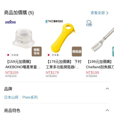
付款方式
信用卡一次付款
商品加價購 (5)
查看全部
LINE Pay
Apple Pay
悠遊付
Google Pay
全盈+PAY
【159元加價購】
【179元加價購】 下村
【199元加價購】
AKEBONO曙產業量米
工業多功能開瓶器/開
Chefland刮魚鱗
大哥付你分期
杯漏斗組(白)/量米杯/
瓶器/餐廚用品/料理道
魚鱗器/廚房用品/
NT$159
NT$179
NT$199
相關說明
NT$320
NT$360
NT$380
米桶/量米用具/任二件8
具/任二件8折
道具/任二件8折
【大哥付你分期使用說明】
折
ATM付款
1.本服務由台灣大哥大提供，台灣大哥大用戶可立即使用無須另外申請。
品牌
2.付款方式選擇「大哥付你分期」，訂單成立後會自動跳轉到大哥付的交易
流程，驗證手機門號後，選擇欲分期的期數、繳款截止日，確認付款後即完
運送方式
日本山崎
Plate系列
成交易。
3.實際核准額度、可分期數及費用金額請依後續交易確認頁面所載為準。
宅配【父親節大回饋】限時$299免運
4.訂單成立30分鐘內，如未前往確認交易或遇審核未通過，訂單將自動取
商品特色
每筆NT$150，滿NT$299(含以上)免運費
消。如遇「轉專審核」未通過狀況，表示未達大哥付你分期系統評分，恕無