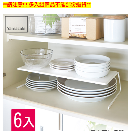
**請注意!!! 多入組商品不能部份退貨**