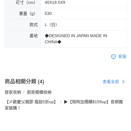
尺寸（cm）
40X18.5X9
重量（g）
530
款式
L（白）
產地
◆DESIGNED IN JAPAN MADE IN
CHINA◆
客服
商品相關分類 (4)
查看全部
居家收納
廚房櫥櫃收納
【🎉歡慶父親節 瘋殺5折up】
▶【限時加價購$159up】官網獨
家搶購！