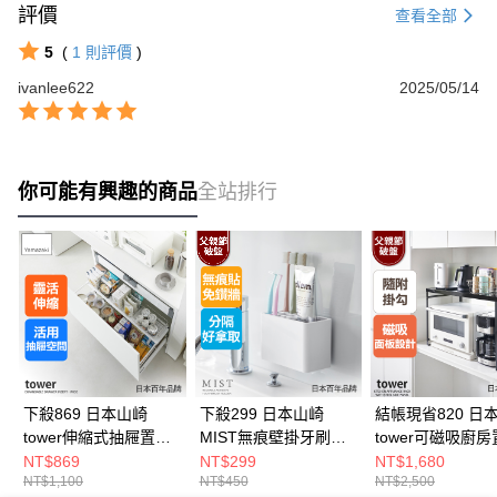
評價
查看全部
5
(
1
則評價
)
ivanlee622
2025/05/14
你可能有興趣的商品
全站排行
下殺869 日本山崎
下殺299 日本山崎
結帳現省820 日
tower伸縮式抽屜置物
MIST無痕壁掛牙刷架/
tower可磁吸廚
板(白)L/伸縮置物架/抽
牙刷收納架/無痕貼收
架(黑)/置物架/電
NT$869
NT$299
NT$1,680
NT$1,100
NT$450
NT$2,500
屜收納架/櫥櫃收納
納盒/衛浴置物架
廚房置物架