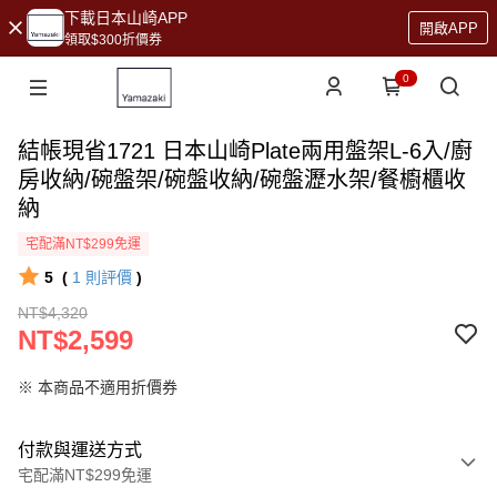
下載日本山崎APP
開啟APP
領取$300折價券
0
結帳現省1721 日本山崎Plate兩用盤架L-6入/廚
房收納/碗盤架/碗盤收納/碗盤瀝水架/餐櫥櫃收
納
宅配滿NT$299免運
5
(
1
則評價
)
NT$4,320
NT$2,599
※ 本商品不適用折價券
付款與運送方式
宅配滿NT$299免運