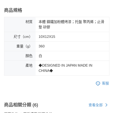
商品規格
材質
本體 鑄鐵加粉體烤漆；托盤 聚丙烯；止滑
墊 矽膠
尺寸（cm）
10X12X15
重量（g）
360
顏色
白
產地
◆DESIGNED IN JAPAN MADE IN
CHINA◆
客服
商品相關分類 (6)
查看全部