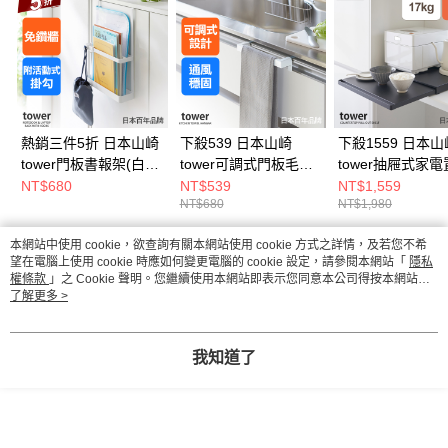
熱銷三件5折 日本山崎
下殺539 日本山崎
下殺1559 日本山
tower門板書報架(白)/
tower可調式門板毛巾
tower抽屜式家
門板架/書架/門後收納
架(白)/門板架/毛巾掛
架(黑)/電器架/廚
NT$680
NT$539
NT$1,559
NT$680
NT$1,980
架
架/門板收納
納架/廚房收納
本網站中使用 cookie，欲查詢有關本網站使用 cookie 方式之詳情，及若您不希
熱門標籤
望在電腦上使用 cookie 時應如何變更電腦的 cookie 設定，請參閱本網站「
隱私
權條款
」之 Cookie 聲明。您繼續使用本網站即表示您同意本公司得按本網站使
用條款之 Cookie 聲明使用 cookie。
了解更多 >
我知道了