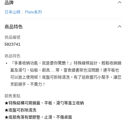
品牌
信用卡一次付款
日本山崎
Plate系列
LINE Pay
商品特色
Apple Pay
商品編號
悠遊付
5823741
Google Pay
商品特色
全盈+PAY
『多重收納功能，就是要你驚艷！』特殊線條設計，輕鬆收納鍋
大哥付你分期
蓋及湯勺、砧板、廚具.....等，當食譜書架也沒問題！連平板也
相關說明
可以放上使用呢！底盤可拆除清洗。有了這款靈巧小幫手，讓您
【大哥付你分期使用說明】
烹飪順手、不費力！
ATM付款
1.本服務由台灣大哥大提供，台灣大哥大用戶可立即使用無須另外申請。
2.付款方式選擇「大哥付你分期」，訂單成立後會自動跳轉到大哥付的交易
銷售重點
流程，驗證手機門號後，選擇欲分期的期數、繳款截止日，確認付款後即完
運送方式
★特殊結構可將鍋蓋、平板、湯勺等直立收納
成交易。
3.實際核准額度、可分期數及費用金額請依後續交易確認頁面所載為準。
宅配【父親節大回饋】限時$299免運
★底盤可拆除清洗
4.訂單成立30分鐘內，如未前往確認交易或遇審核未通過，訂單將自動取
★底部角落有塑膠墊，止滑、不傷桌面
每筆NT$150，滿NT$299(含以上)免運費
消。如遇「轉專審核」未通過狀況，表示未達大哥付你分期系統評分，恕無
法說明評估內容。