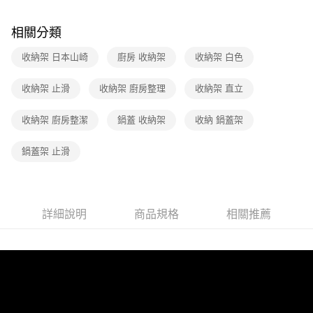
【繳款方式說明】
1.分期款項不併入電信帳單，「大哥付你分期」於每月結算日後寄送繳費提
醒簡訊。
相關分類
2.透過簡訊連結打開帳單後，可選擇「超商條碼／台灣大直營門市／銀行轉
帳／街口支付／iPASS MONEY」等通路繳費。
收納架 日本山崎
廚房 收納架
收納架 白色
【注意事項】
收納架 止滑
收納架 廚房整理
收納架 直立
1.本服務係由「台灣大哥大股份有限公司」（以下簡稱本公司）所提供，讓
用戶於交易時，得透過本服務購買商品或服務，並由商店將買賣／分期付款
買賣價金債權讓與本公司後，依約使用本公司帳單繳交帳款。
收納架 廚房整潔
鍋蓋 收納架
收納 鍋蓋架
2.基於同意付款使用「大哥付你分期」之契約關係目的，商店將以您的個人
資料（包含姓名、電話或地址）提供予台灣大哥大進項蒐集、處理及利用，
鍋蓋架 止滑
由本公司與您本人進行分期帳單所需資料之確認、核對及更正。
3.完整用戶服務條款，請詳閱以下連結：
https://oppay.tw/userRule
詳細說明
商品規格
相關推薦