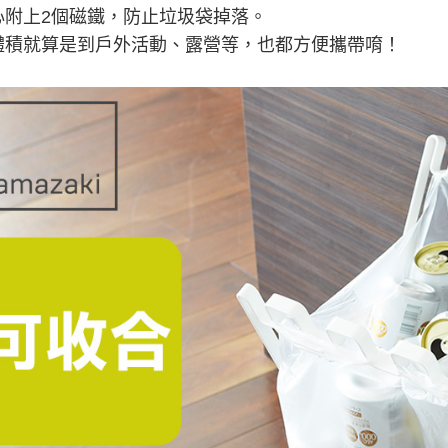
心附上2個磁鐵，防止垃圾袋掉落。
體積就算是到戶外活動、露營等，也都方便攜帶唷！