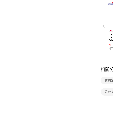
【
A
量
NT
量
NT
用
相關
收納
陽台