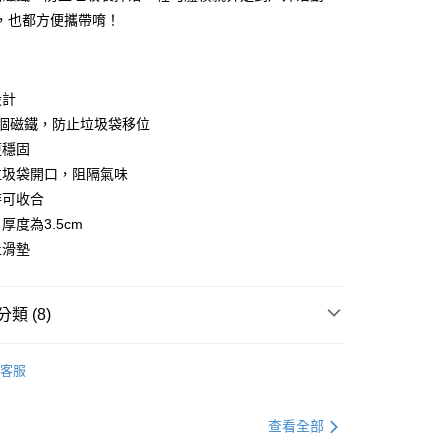
你分期使用說明】
，也都方便攜帶唷！
由台灣大哥大提供，台灣大哥大用戶可立即使用無須另外申請。
式選擇「大哥付你分期」，訂單成立後會自動跳轉到大哥付的交易
證手機門號後，選擇欲分期的期數、繳款截止日，確認付款後即
。
設計
准額度、可分期數及費用金額請依後續交易確認頁面所載為準。
2個磁鐵，防止垃圾袋移位
立30分鐘內，如未前往確認交易或遇審核未通過，訂單將自動取
節大回饋】限時$299免運
「轉專審核」未通過狀況，表示未達大哥付你分期系統評分，恕
更穩固
50，滿NT$299(含以上)免運費
評估內容。
垃圾袋開口，阻隔氣味
式說明】
項不併入電信帳單，「大哥付你分期」於每月結算日後寄送繳費提
時可收合
厚度為3.5cm
訊連結打開帳單後，可選擇「超商條碼／台灣大直營門市／銀行轉
止滑墊
付／iPASS MONEY」等通路繳費。
項】
係由「台灣大哥大股份有限公司」（以下簡稱本公司）所提供，讓
類 (8)
易時，得透過本服務購買商品或服務，並由商店將買賣／分期付
金債權讓與本公司後，依約使用本公司帳單繳交帳款。
陽台收納
意付款使用「大哥付你分期」之契約關係目的，商店將以您的個人
客服
含姓名、電話或地址）提供予台灣大哥大進項蒐集、處理及利
父親節 瘋殺5折up】
▶父親節下殺5折up｜官網獨家只
公司與您本人進行分期帳單所需資料之確認、核對及更正。
戶服務條款，請詳閱以下連結：
https://oppay.tw/userRule
查看全部
父親節 瘋殺5折up】
▶大人氣！父親節熱銷排行榜！