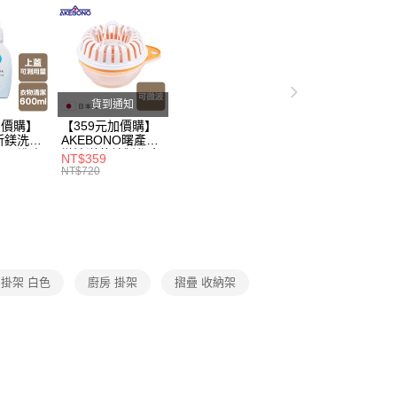
打】
▶日本熱銷補貨到$299up
父親節 瘋殺5折up】
▶【限時加價購$159up】官網獨
父親節 瘋殺5折up】
▶歡慶父親節 ，全館瘋殺5折up
貨到通知
加價購】
【359元加價購】
用品
所鎂洗衣
AKEBONO曙產業
ml/洗衣
微波洋芋片製作盒/
廚房置物架/層架收納
NT$359
/洗衣用
料理盒/健康零食/
NT$720
8折
廚房工具/任二件8
折
掛架 白色
廚房 掛架
摺疊 收納架