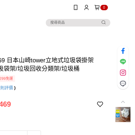
0
69 日本山崎tower立地式垃圾袋掛架
垃圾袋架/垃圾回收分類架/垃圾桶
299免運
9
則評價
)
469