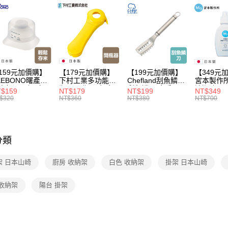
【本月主
【🎉歡慶
家搶購！
【🎉歡慶
159元加價購】
【179元加價購】
【199元加價購】
【349元
旅行·戶外
KEBONO曙產業
下村工業多功能開
Chefland刮魚鱗刀/
宮本製作
米杯漏斗組(白)/
瓶器/開瓶器/餐廚
刮魚鱗器/廚房用
清潔液600
居家收納
$159
NT$179
NT$199
NT$349
米杯/米桶/量米
用品/料理道具/任
品/料理道具/任二
精/洗衣鎂
$320
NT$360
NT$380
NT$700
具/任二件8折
二件8折
件8折
品/任二件
分類
架 日本山崎
廚房 收納架
白色 收納架
掛架 日本山崎
 收納架
陽台 掛架