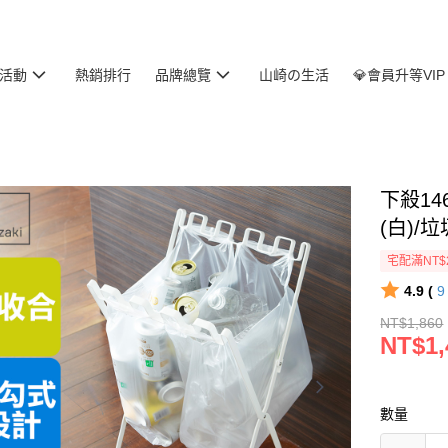
活動
熱銷排行
品牌總覽
山崎の生活
💎會員升等VIP
下殺14
(白)/
宅配滿NT$
4.9 (
NT$1,860
NT$1,
數量