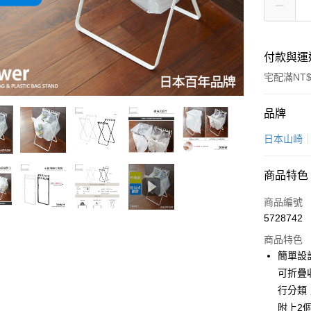
付款與運
宅配滿NT$
付款方式
品牌
信用卡一
日本山崎
LINE Pay
商品特色
Apple Pay
商品編號
悠遊付
5728742
商品特色
Google Pa
簡單設
全盈+PAY
可折疊
行分類
大哥付你
附上2
相關說明