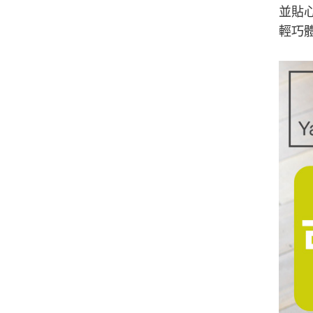
並貼
輕巧