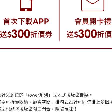
計又到位的「tower系列」立地式垃圾袋掛架。
完畢可折疊收納、節省空間！掛勾式設計可同時掛上多個
造型也能將垃圾袋開口閉合，阻隔氣味！