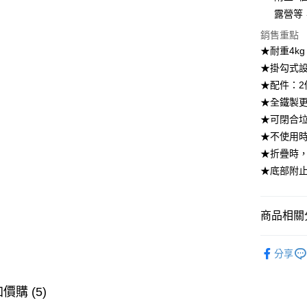
【大哥付
露營等
ATM付款
1.本服務
銷售重點
2.付款方
流程，驗
★耐重4kg
完成交易
運送方式
★掛勾式
3.實際核
★配件：
4.訂單成
宅配【父親
消。如遇
★全鐵製
每筆NT$1
無法說明
★可閉合
【繳款方
1.分期款
★不使用
醒簡訊。
★折疊時，
2.透過簡
★底部附
帳／街口支
【注意事
1.本服務
商品相關分
用戶於交
款買賣價
居家收納
2.基於同
分享
資料（包
【🎉歡慶
用，由本
到8/10
3.完整用
價購 (5)
【🎉歡慶