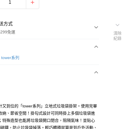
送方式
299免運
清除
紀錄
次付款
tower系列
y
計又到位的「tower系列」立地式垃圾袋掛架。使用完畢
收納、節省空間！掛勾式設計可同時掛上多個垃圾袋進
；特殊造型也能將垃圾袋開口閉合，阻隔氣味！並貼心
分期
個磁鐵，防止垃圾袋掉落。輕巧體積就算是到戶外活動、