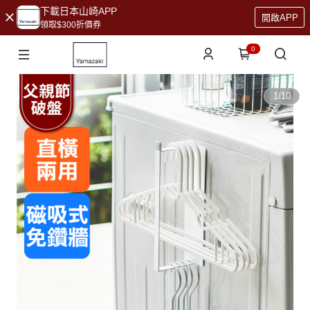
下載日本山崎APP
開啟APP
領取$300折價券
0
1
/
10