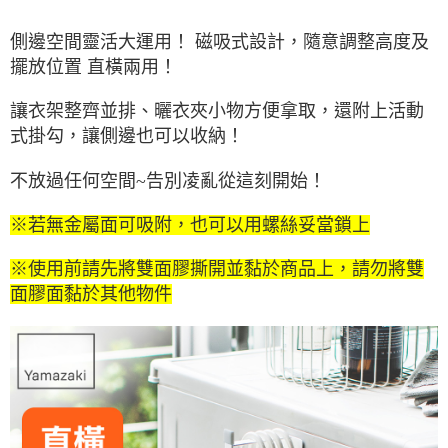
側邊空間靈活大運用！ 磁吸式設計，隨意調整高度及
擺放位置 直橫兩用！
讓衣架整齊並排、曬衣夾小物方便拿取，還附上活動
式掛勾，讓側邊也可以收納！
不放過任何空間~告別凌亂從這刻開始！
※若無金屬面可吸附，也可以用螺絲妥當鎖上
※使用前請先將雙面膠撕開並黏於商品上，請勿將雙
面膠面黏於其他物件