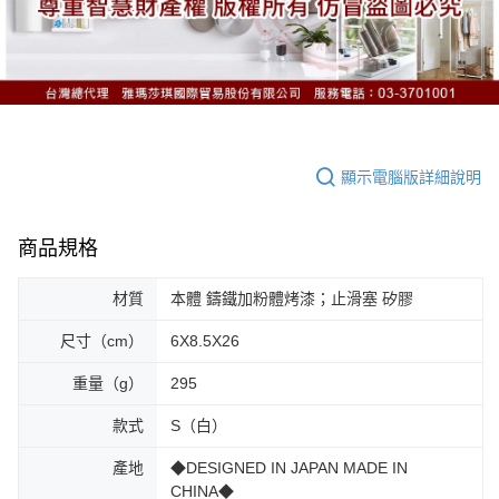
顯示電腦版詳細說明
商品規格
材質
本體 鑄鐵加粉體烤漆；止滑塞 矽膠
尺寸（cm）
6X8.5X26
重量（g）
295
款式
S（白）
產地
◆DESIGNED IN JAPAN MADE IN
CHINA◆