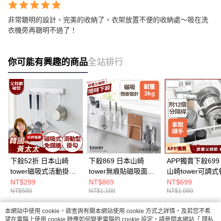
非常聰明的設計，完美的收納了，衣架放置不便的收納處～吸在洗
衣機旁再聰明不過了！
你可能有興趣的商品
全站排行
下殺52折 日本山崎
下殺869 日本山崎
APP獨賣下殺699
tower磁吸式活動掛勾
tower無痕貼磁吸面板
山崎tower可調
(白)/磁吸掛鉤/廚具掛
S(白)/磁吸面板/掛勾收
鍋蓋架-40cm(白)
NT$299
NT$869
NT$699
NT$580
NT$1,100
NT$1,080
勾/廚房掛鉤架/餐具收
納/廚房收納
架/可調式收納架/
納
收納
本網站中使用 cookie，欲查詢有關本網站使用 cookie 方式之詳情，及若您不希
熱門標籤
望在電腦上使用 cookie 時應如何變更電腦的 cookie 設定，請參閱本網站「
隱私