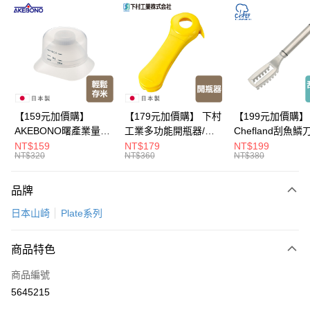
超商取貨付款
LINE Pay
Apple Pay
悠遊付
Google Pay
【159元加價購】
【179元加價購】 下村
【199元加價購】
AKEBONO曙產業量米
工業多功能開瓶器/開
Chefland刮魚鱗
全盈+PAY
杯漏斗組(白)/量米杯/
瓶器/餐廚用品/料理道
魚鱗器/廚房用品/
NT$159
NT$179
NT$199
NT$320
NT$360
NT$380
米桶/量米用具/任二件8
具/任二件8折
道具/任二件8折
大哥付你分期
折
相關說明
品牌
【大哥付你分期使用說明】
ATM付款
1.本服務由台灣大哥大提供，台灣大哥大用戶可立即使用無須另外申請。
日本山崎
Plate系列
2.付款方式選擇「大哥付你分期」，訂單成立後會自動跳轉到大哥付的交易
流程，驗證手機門號後，選擇欲分期的期數、繳款截止日，確認付款後即完
運送方式
成交易。
商品特色
3.實際核准額度、可分期數及費用金額請依後續交易確認頁面所載為準。
全家取貨付款
4.訂單成立30分鐘內，如未前往確認交易或遇審核未通過，訂單將自動取
商品編號
每筆NT$100，滿NT$499(含以上)免運費
消。如遇「轉專審核」未通過狀況，表示未達大哥付你分期系統評分，恕無
5645215
法說明評估內容。
付款後全家取貨
【繳款方式說明】