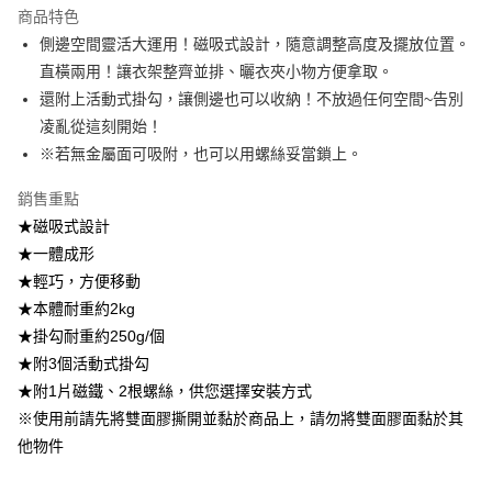
1.分期款項不併入電信帳單，「大哥付你分期」於每月結算日後寄送繳費提
商品特色
每筆NT$100，滿NT$499(含以上)免運費
醒簡訊。
側邊空間靈活大運用！磁吸式設計，隨意調整高度及擺放位置。
2.透過簡訊連結打開帳單後，可選擇「超商條碼／台灣大直營門市／銀行轉
7-11取貨付款
直橫兩用！讓衣架整齊並排、曬衣夾小物方便拿取。
帳／街口支付／iPASS MONEY」等通路繳費。
每筆NT$100，滿NT$499(含以上)免運費
還附上活動式掛勾，讓側邊也可以收納！不放過任何空間~告別
【注意事項】
凌亂從這刻開始！
付款後7-11取貨
1.本服務係由「台灣大哥大股份有限公司」（以下簡稱本公司）所提供，讓
用戶於交易時，得透過本服務購買商品或服務，並由商店將買賣／分期付款
※若無金屬面可吸附，也可以用螺絲妥當鎖上。
每筆NT$100，滿NT$499(含以上)免運費
買賣價金債權讓與本公司後，依約使用本公司帳單繳交帳款。
2.基於同意付款使用「大哥付你分期」之契約關係目的，商店將以您的個人
銷售重點
宅配$499免運
資料（包含姓名、電話或地址）提供予台灣大哥大進項蒐集、處理及利用，
★磁吸式設計
由本公司與您本人進行分期帳單所需資料之確認、核對及更正。
每筆NT$150，滿NT$499(含以上)免運費
3.完整用戶服務條款，請詳閱以下連結：
https://oppay.tw/userRule
★一體成形
★輕巧，方便移動
★本體耐重約2kg
★掛勾耐重約250g/個
★附3個活動式掛勾
★附1片磁鐵、2根螺絲，供您選擇安裝方式
※使用前請先將雙面膠撕開並黏於商品上，請勿將雙面膠面黏於其
他物件