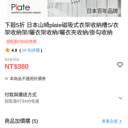
下殺5折 日本山崎plate磁吸式衣架收納槽S/衣
架收納架/曬衣架收納/曬衣夾收納/掛勾收納
超取滿NT$499免運
4.9
(
28
則評價
)
NT$760
NT$380
※ 本商品不適用折價券
付款與運送方式
超取滿NT$499免運
付款方式
信用卡一次付款
商品加價購 (5)
查看全部