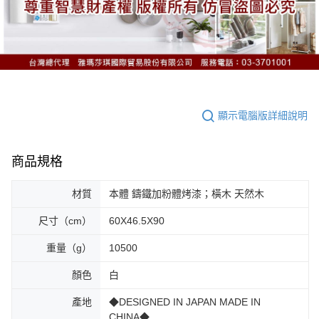
顯示電腦版詳細說明
商品規格
材質
本體 鑄鐵加粉體烤漆；橫木 天然木
尺寸（cm）
60X46.5X90
重量（g）
10500
顏色
白
產地
◆DESIGNED IN JAPAN MADE IN
CHINA◆