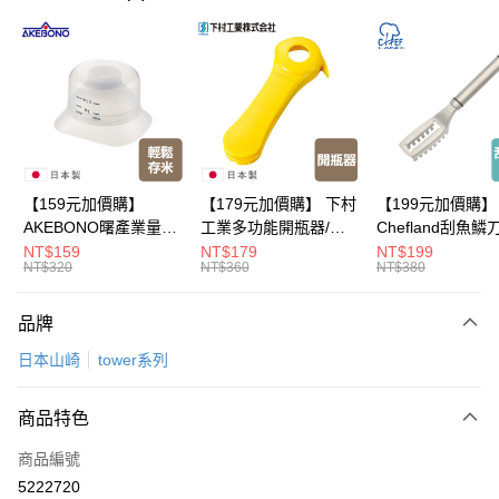
LINE Pay
Apple Pay
悠遊付
Google Pay
全盈+PAY
【159元加價購】
【179元加價購】 下村
【199元加價購】
AKEBONO曙產業量米
工業多功能開瓶器/開
Chefland刮魚鱗
大哥付你分期
杯漏斗組(白)/量米杯/
瓶器/餐廚用品/料理道
魚鱗器/廚房用品/
NT$159
NT$179
NT$199
相關說明
NT$320
NT$360
NT$380
米桶/量米用具/任二件8
具/任二件8折
道具/任二件8折
【大哥付你分期使用說明】
折
ATM付款
1.本服務由台灣大哥大提供，台灣大哥大用戶可立即使用無須另外申請。
品牌
2.付款方式選擇「大哥付你分期」，訂單成立後會自動跳轉到大哥付的交易
流程，驗證手機門號後，選擇欲分期的期數、繳款截止日，確認付款後即完
運送方式
日本山崎
tower系列
成交易。
3.實際核准額度、可分期數及費用金額請依後續交易確認頁面所載為準。
宅配【父親節大回饋】限時$299免運
4.訂單成立30分鐘內，如未前往確認交易或遇審核未通過，訂單將自動取
商品特色
每筆NT$150，滿NT$299(含以上)免運費
消。如遇「轉專審核」未通過狀況，表示未達大哥付你分期系統評分，恕無
法說明評估內容。
商品編號
【繳款方式說明】
5222720
1.分期款項不併入電信帳單，「大哥付你分期」於每月結算日後寄送繳費提