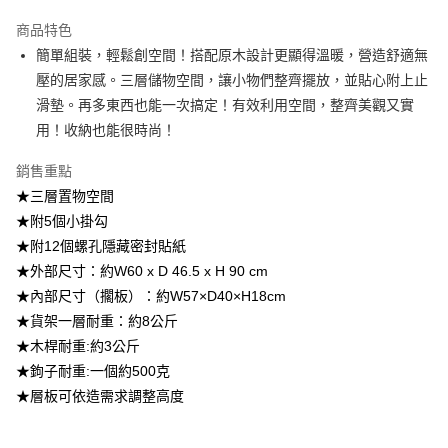
醒簡訊。
2.透過簡訊連結打開帳單後，可選擇「超商條碼／台灣大直營門市／銀行轉
商品特色
帳／街口支付／iPASS MONEY」等通路繳費。
簡單組裝，輕鬆創空間！搭配原木設計更顯得溫暖，營造舒適無
壓的居家感。三層儲物空間，讓小物們整齊擺放，並貼心附上止
【注意事項】
1.本服務係由「台灣大哥大股份有限公司」（以下簡稱本公司）所提供，讓
滑墊。再多東西也能一次搞定！有效利用空間，整齊美觀又實
用戶於交易時，得透過本服務購買商品或服務，並由商店將買賣／分期付款
用！收納也能很時尚！
買賣價金債權讓與本公司後，依約使用本公司帳單繳交帳款。
2.基於同意付款使用「大哥付你分期」之契約關係目的，商店將以您的個人
資料（包含姓名、電話或地址）提供予台灣大哥大進項蒐集、處理及利用，
銷售重點
由本公司與您本人進行分期帳單所需資料之確認、核對及更正。
★三層置物空間
3.完整用戶服務條款，請詳閱以下連結：
https://oppay.tw/userRule
★附5個小掛勾
★附12個螺孔隱藏密封貼紙
★外部尺寸：約W60 x D 46.5 x H 90 cm
★內部尺寸（擱板）：約W57×D40×H18cm
★貨架一層耐重：約8公斤
★木桿耐重:約3公斤
★鉤子耐重:一個約500克
★層板可依造需求調整高度