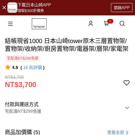
下載日本山崎APP
開啟APP
領取$300折價券
0
結帳現省1000 日本山崎tower原木三層置物架/
置物架/收納架/廚房置物架/電器架/層架/家電架
宅配滿NT$299免運
4.9
(
16
則評價
)
NT$4,700
NT$3,700
付款與運送方式
宅配滿NT$299免運
付款方式
信用卡一次付款
商品加價購 (5)
查看全部