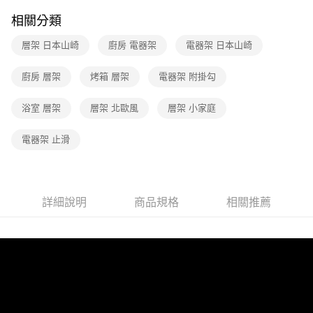
相關分類
層架 日本山崎
廚房 電器架
電器架 日本山崎
廚房 層架
烤箱 層架
電器架 附掛勾
浴室 層架
層架 北歐風
層架 小家庭
電器架 止滑
詳細說明
商品規格
相關推薦