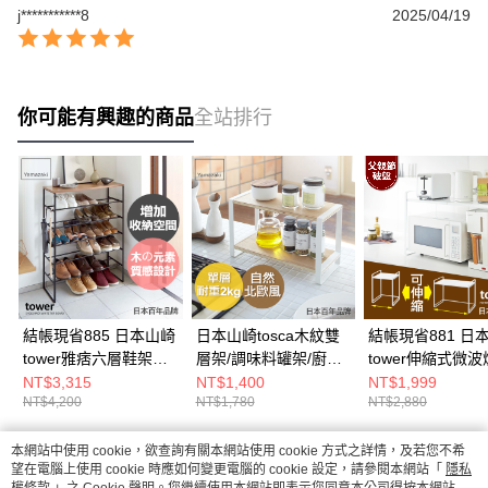
j***********8
2025/04/19
你可能有興趣的商品
全站排行
結帳現省885 日本山崎
日本山崎tosca木紋雙
結帳現省881 日
tower雅痞六層鞋架
層架/調味料罐架/廚房
tower伸縮式微
(黑)/鞋架/鞋櫃/鞋子收
瓶罐收納架/置物架/廚
(白)/廚房電器架/
NT$3,315
NT$1,400
NT$1,999
NT$4,200
NT$1,780
NT$2,880
納/脫鞋架/層架
房收納
微波爐架/家電層架
房置物架
本網站中使用 cookie，欲查詢有關本網站使用 cookie 方式之詳情，及若您不希
熱門標籤
望在電腦上使用 cookie 時應如何變更電腦的 cookie 設定，請參閱本網站「
隱私