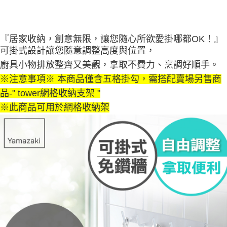
『居家收納，創意無限，讓您隨心所欲愛掛哪都OK！』
可掛式設計讓您隨意調整高度與位置，
廚具小物排放整齊又美觀，拿取不費力、烹調好順手。
※注意事項※ 本商品僅含五格掛勾，需搭配賣場另售商
品-" tower網格收納支架 "
※此商品可用於網格收納架