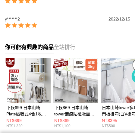
y*******2
2022/12/15
你可能有興趣的商品
全站排行
下殺699 日本山崎
下殺869 日本山崎
日本山崎tower
Plate磁吸式4合1收納
tower無痕貼磁吸面板
門板掛勾(白)/掛勾
架/磁吸無痕收納架/冰
S(白)/磁吸面板/掛勾收
板掛勾/廚房掛勾/
NT$699
NT$869
NT$395
NT$1,320
NT$1,100
NT$500
箱收納架/冰箱置物架
納/廚房收納
袋掛勾/塑膠袋掛