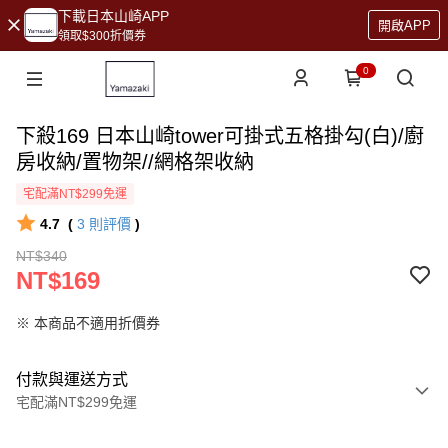
下載日本山崎APP
開啟APP
領取$300折價券
0
下殺169 日本山崎tower可掛式五格掛勾(白)/廚
房收納/置物架//網格架收納
宅配滿NT$299免運
4.7
(
3
則評價
)
NT$340
NT$169
※ 本商品不適用折價券
付款與運送方式
宅配滿NT$299免運
付款方式