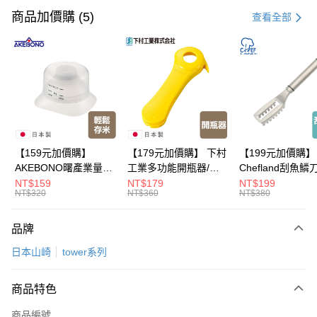
信用卡一次付款
商品加價購 (5)
查看全部
超商取貨付款
LINE Pay
Apple Pay
悠遊付
Google Pay
【159元加價購】
【179元加價購】 下村
【199元加價購】
AKEBONO曙產業量米
工業多功能開瓶器/開
Chefland刮魚鱗
全盈+PAY
杯漏斗組(白)/量米杯/
瓶器/餐廚用品/料理道
魚鱗器/廚房用品/
NT$159
NT$179
NT$199
NT$320
NT$360
NT$380
米桶/量米用具/任二件8
具/任二件8折
道具/任二件8折
大哥付你分期
折
相關說明
品牌
【大哥付你分期使用說明】
ATM付款
1.本服務由台灣大哥大提供，台灣大哥大用戶可立即使用無須另外申請。
日本山崎
tower系列
2.付款方式選擇「大哥付你分期」，訂單成立後會自動跳轉到大哥付的交易
流程，驗證手機門號後，選擇欲分期的期數、繳款截止日，確認付款後即完
運送方式
成交易。
商品特色
3.實際核准額度、可分期數及費用金額請依後續交易確認頁面所載為準。
全家取貨付款
4.訂單成立30分鐘內，如未前往確認交易或遇審核未通過，訂單將自動取
商品編號