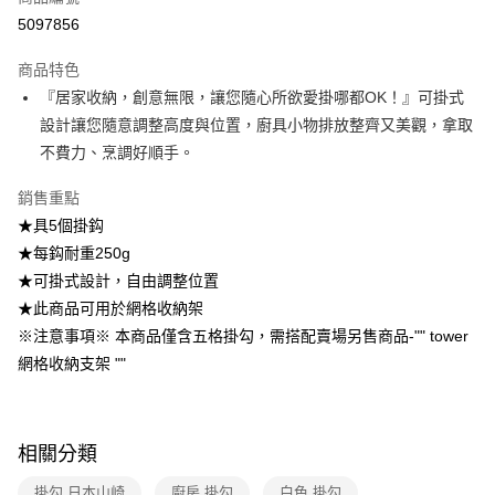
每筆NT$100，滿NT$499(含以上)免運費
消。如遇「轉專審核」未通過狀況，表示未達大哥付你分期系統評分，恕無
5097856
法說明評估內容。
付款後全家取貨
【繳款方式說明】
1.分期款項不併入電信帳單，「大哥付你分期」於每月結算日後寄送繳費提
商品特色
每筆NT$100，滿NT$499(含以上)免運費
醒簡訊。
『居家收納，創意無限，讓您隨心所欲愛掛哪都OK！』可掛式
2.透過簡訊連結打開帳單後，可選擇「超商條碼／台灣大直營門市／銀行轉
7-11取貨付款
設計讓您隨意調整高度與位置，廚具小物排放整齊又美觀，拿取
帳／街口支付／iPASS MONEY」等通路繳費。
每筆NT$100，滿NT$499(含以上)免運費
不費力、烹調好順手。
【注意事項】
付款後7-11取貨
1.本服務係由「台灣大哥大股份有限公司」（以下簡稱本公司）所提供，讓
銷售重點
用戶於交易時，得透過本服務購買商品或服務，並由商店將買賣／分期付款
每筆NT$100，滿NT$499(含以上)免運費
★具5個掛鈎
買賣價金債權讓與本公司後，依約使用本公司帳單繳交帳款。
2.基於同意付款使用「大哥付你分期」之契約關係目的，商店將以您的個人
★每鈎耐重250g
宅配【父親節大回饋】限時$299免運
資料（包含姓名、電話或地址）提供予台灣大哥大進項蒐集、處理及利用，
★可掛式設計，自由調整位置
由本公司與您本人進行分期帳單所需資料之確認、核對及更正。
每筆NT$150，滿NT$299(含以上)免運費
3.完整用戶服務條款，請詳閱以下連結：
https://oppay.tw/userRule
★此商品可用於網格收納架
※注意事項※ 本商品僅含五格掛勾，需搭配賣場另售商品-"" tower
網格收納支架 ""
相關分類
掛勾 日本山崎
廚房 掛勾
白色 掛勾