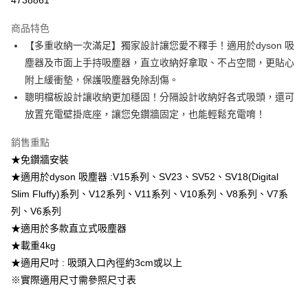
1.分期款項不併入電信帳單，「大哥付你分期」於每月結算日後寄送繳費提
醒簡訊。
2.透過簡訊連結打開帳單後，可選擇「超商條碼／台灣大直營門市／銀行轉
商品特色
帳／街口支付／iPASS MONEY」等通路繳費。
【多重收納一次滿足】獨家設計讓您愛不釋手！適用於dyson 吸
塵器及市面上手持吸塵器，直立收納好拿取、不占空間，更貼心
【注意事項】
1.本服務係由「台灣大哥大股份有限公司」（以下簡稱本公司）所提供，讓
附上緩衝墊，保護吸塵器免除刮傷。
用戶於交易時，得透過本服務購買商品或服務，並由商店將買賣／分期付款
聰明檔板設計讓收納更加穩固！分隔設計收納好各式吸頭，還可
買賣價金債權讓與本公司後，依約使用本公司帳單繳交帳款。
2.基於同意付款使用「大哥付你分期」之契約關係目的，商店將以您的個人
放置充電壁掛底座，讓您免鑽牆固定，也能輕鬆充電唷！
資料（包含姓名、電話或地址）提供予台灣大哥大進項蒐集、處理及利用，
由本公司與您本人進行分期帳單所需資料之確認、核對及更正。
銷售重點
3.完整用戶服務條款，請詳閱以下連結：
https://oppay.tw/userRule
★免鑽牆安裝
★適用於dyson 吸塵器 :V15系列、SV23、SV52、SV18(Digital
Slim Fluffy)系列、V12系列、V11系列、V10系列、V8系列、V7系
列、V6系列
★適用於多款直立式吸塵器
★載重4kg
★適用尺吋 : 吸頭入口內徑約3cm或以上
※實際適用尺寸需參照尺寸表