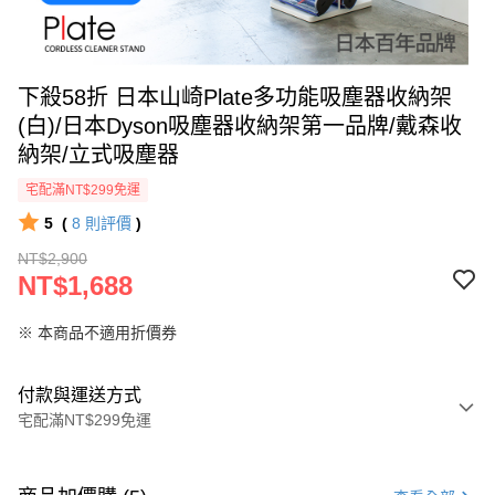
下殺58折 日本山崎Plate多功能吸塵器收納架
(白)/日本Dyson吸塵器收納架第一品牌/戴森收
納架/立式吸塵器
宅配滿NT$299免運
5
(
8
則評價
)
NT$2,900
NT$1,688
※ 本商品不適用折價券
付款與運送方式
宅配滿NT$299免運
付款方式
信用卡一次付款