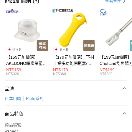
商品加價購 (5)
查看全部
LINE Pay
Apple Pay
悠遊付
Google Pay
全盈+PAY
【159元加價購】
【179元加價購】 下村
【199元加價購】
AKEBONO曙產業量米
工業多功能開瓶器/開
Chefland刮魚鱗
大哥付你分期
杯漏斗組(白)/量米杯/
瓶器/餐廚用品/料理道
魚鱗器/廚房用品/
NT$159
NT$179
NT$199
相關說明
NT$320
NT$360
NT$380
米桶/量米用具/任二件8
具/任二件8折
道具/任二件8折
【大哥付你分期使用說明】
折
ATM付款
1.本服務由台灣大哥大提供，台灣大哥大用戶可立即使用無須另外申請。
品牌
2.付款方式選擇「大哥付你分期」，訂單成立後會自動跳轉到大哥付的交易
流程，驗證手機門號後，選擇欲分期的期數、繳款截止日，確認付款後即完
運送方式
日本山崎
Plate系列
成交易。
3.實際核准額度、可分期數及費用金額請依後續交易確認頁面所載為準。
宅配【父親節大回饋】限時$299免運
4.訂單成立30分鐘內，如未前往確認交易或遇審核未通過，訂單將自動取
商品特色
每筆NT$150，滿NT$299(含以上)免運費
消。如遇「轉專審核」未通過狀況，表示未達大哥付你分期系統評分，恕無
法說明評估內容。
商品編號
【繳款方式說明】
4738861