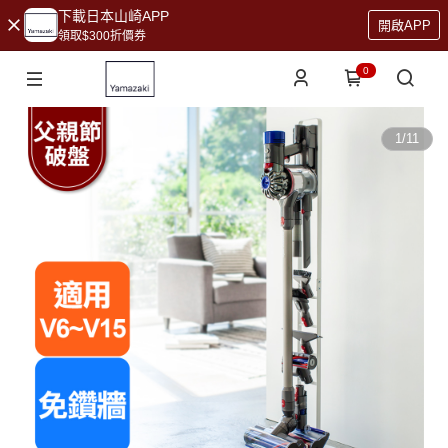
下載日本山崎APP
開啟APP
領取$300折價券
0
1
/
11