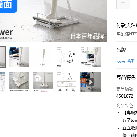
付款與運
宅配滿NT$
付款方式
品牌
信用卡一
tower系列
LINE Pay
商品特色
Apple Pay
商品編號
悠遊付
4501872
商品特色
Google Pa
【專屬
全盈+PAY
有了t
直立收
大哥付你
傷。聰
相關說明