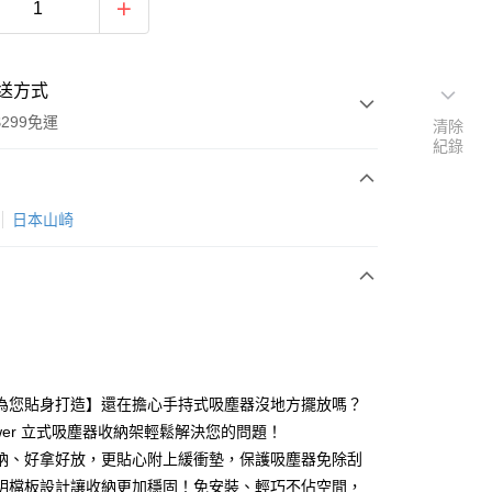
送方式
299免運
清除
紀錄
次付款
日本山崎
y
為您貼身打造】還在擔心手持式吸塵器沒地方擺放嗎？
ower 立式吸塵器收納架輕鬆解決您的問題！
納、好拿好放，更貼心附上緩衝墊，保護吸塵器免除刮
分期
明檔板設計讓收納更加穩固！免安裝、輕巧不佔空間，