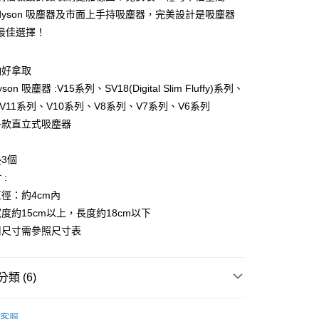
你分期使用說明】
dyson 吸塵器及市面上手持吸塵器，完美設計是吸塵器
由台灣大哥大提供，台灣大哥大用戶可立即使用無須另外申請。
最佳選擇！
式選擇「大哥付你分期」，訂單成立後會自動跳轉到大哥付的交易
證手機門號後，選擇欲分期的期數、繳款截止日，確認付款後即
。
納好拿取
准額度、可分期數及費用金額請依後續交易確認頁面所載為準。
n 吸塵器 :V15系列、SV18(Digital Slim Fluffy)系列、
立30分鐘內，如未前往確認交易或遇審核未通過，訂單將自動取
節大回饋】限時$299免運
「轉專審核」未通過狀況，表示未達大哥付你分期系統評分，恕
、V11系列、V10系列、V8系列、V7系列、V6系列
50，滿NT$299(含以上)免運費
評估內容。
多款直立式吸塵器
式說明】
項不併入電信帳單，「大哥付你分期」於每月結算日後寄送繳費提
3個
訊連結打開帳單後，可選擇「超商條碼／台灣大直營門市／銀行轉
:
付／iPASS MONEY」等通路繳費。
徑：約4cm內
項】
度約15cm以上，長度約18cm以下
係由「台灣大哥大股份有限公司」（以下簡稱本公司）所提供，讓
易時，得透過本服務購買商品或服務，並由商店將買賣／分期付
用尺寸需參照尺寸表
金債權讓與本公司後，依約使用本公司帳單繳交帳款。
意付款使用「大哥付你分期」之契約關係目的，商店將以您的個人
含姓名、電話或地址）提供予台灣大哥大進項蒐集、處理及利
類 (6)
公司與您本人進行分期帳單所需資料之確認、核對及更正。
戶服務條款，請詳閱以下連結：
https://oppay.tw/userRule
客廳收納
客服