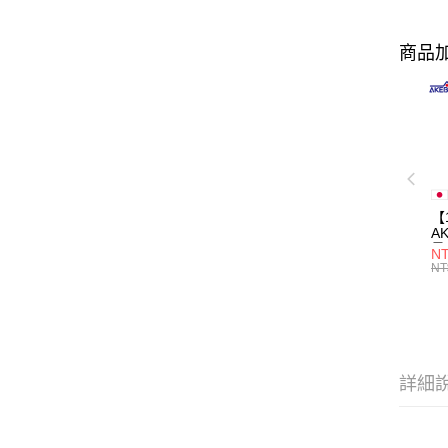
商品加
【
A
量
NT
量
NT
用
詳細