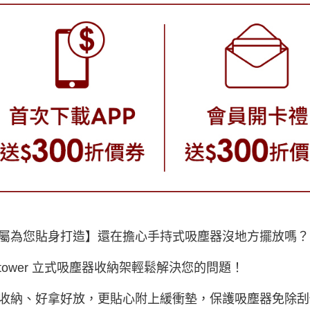
屬為您貼身打造】還在擔心手持式吸塵器沒地方擺放嗎？
tower 立式吸塵器收納架輕鬆解決您的問題！
收納、好拿好放，更貼心附上緩衝墊，保護吸塵器免除刮