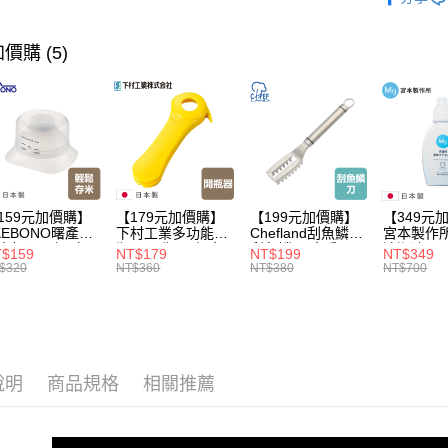
居家收納
【🎉歡慶
價購 (5)
到8/10
【本月主
【🎉歡慶
家搶購！
【🎉歡慶
159元加價購】
【179元加價購】
【199元加價購】
【349元
KEBONO曙產業
下村工業多功能開
Chefland刮魚鱗刀/
宮本製作
米杯漏斗組(白)/
瓶器/開瓶器/餐廚
刮魚鱗器/廚房用
清潔液600
$159
NT$179
NT$199
NT$349
米杯/米桶/量米
用品/料理道具/任
品/料理道具/任二
精/洗衣鎂
$320
NT$360
NT$380
NT$700
具/任二件8折
二件8折
件8折
品/任二件
說明
商品規格
相關推薦