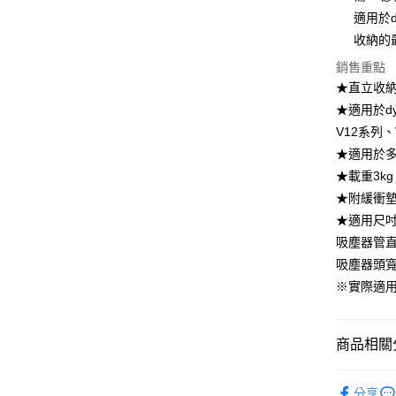
【大哥付
適用於
ATM付款
1.本服務
收納的
2.付款方
流程，驗
銷售重點
完成交易
運送方式
★直立收
3.實際核
★適用於dyso
4.訂單成
宅配【父親
消。如遇
V12系列
每筆NT$1
無法說明
★適用於
【繳款方
1.分期款
★載重3kg
醒簡訊。
★附緩衝墊
2.透過簡
★適用尺吋 
帳／街口支
吸塵器管直
【注意事
吸塵器頭寬
1.本服務
用戶於交
※實際適
款買賣價
2.基於同
資料（包
商品相關分
用，由本
3.完整用
居家收納
分享