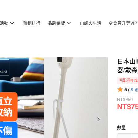
活動
熱銷排行
品牌總覽
山崎の生活
💎會員升等VIP
日本山崎
器/戴
宅配滿NT$
5 (
9
NT$950
NT$7
數量