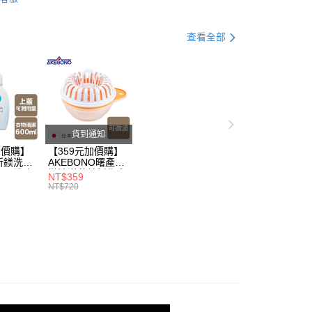
臥室收納
父親節 瘋殺5折up】
▶父親節下殺5折up｜官網獨家只
查看全部
打】
▶日本熱銷補貨到$299up
父親節 瘋殺5折up】
▶【限時加價購$159up】官網獨
父親節 瘋殺5折up】
▶歡慶父親節 ，全館瘋殺5折up
貨到通知
加價購】
【359元加價購】
所鎂洗衣
AKEBONO曙產業
ml/洗衣
微波洋芋片製作盒/
NT$359
/洗衣用
料理盒/健康零食/
NT$720
8折
廚房工具/任二件8
折