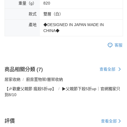
重量（g）
820
款式
雙層（白）
產地
◆DESIGNED IN JAPAN MADE IN
CHINA◆
客服
商品相關分類 (7)
查看全部
居家收納
廚房置物架/層架收納
【🎉歡慶父親節 瘋殺5折up】
▶父親節下殺5折up｜官網獨家只
到8/10
評價
查看全部