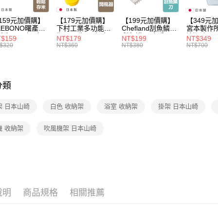
159元加價購】
【179元加價購】
【199元加價購】
【349元
KEBONO曙產業
下村工業多功能開
Chefland刮魚鱗刀/
宮本製作
米杯漏斗組(白)/
瓶器/開瓶器/餐廚
刮魚鱗器/廚房用
清潔液600
$159
NT$179
NT$199
NT$349
米杯/米桶/量米
用品/料理道具/任
品/料理道具/任二
精/洗衣鎂
$320
NT$360
NT$380
NT$700
具/任二件8折
二件8折
件8折
品/任二件
分類
架 日本山崎
白色 收納架
浴室 收納架
掛架 日本山崎
機 收納架
吹風機架 日本山崎
說明
商品規格
相關推薦