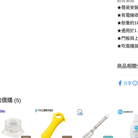
銷售重點
【大哥付
★簡易安
ATM付款
1.本服務
★有電線
2.付款方
流程，驗
★耐重約1
完成交易
運送方式
★適用於1.
3.實際核
★門板與上
4.訂單成
宅配【父親
消。如遇
★吹風機放置
每筆NT$1
無法說明
【繳款方
1.分期款
商品相關分
醒簡訊。
2.透過簡
帳／街口支
居家收納
分享
【本月主
【注意事
1.本服務
【🎉歡慶
用戶於交
價購 (5)
家搶購！
款買賣價
2.基於同
【🎉歡慶
資料（包
用，由本
3.完整用