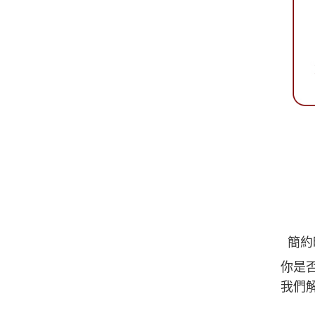
簡約
你是
我們