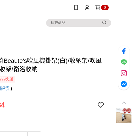
0
Beaute’s吹風機掛架(白)/收納架/吹風
梳妝架/衛浴收納
299免運
則評價
)
34