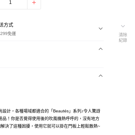
送方式
299免運
清除
紀錄
次付款
y
尚設計，各種場域都適合的「Beautés」系列♪令人驚訝
用品！你是否覺得使用後的吹風機熱呼呼的，沒有地方
們解決了這種困擾，使用它就可以掛在門板上輕鬆散熱~
分期