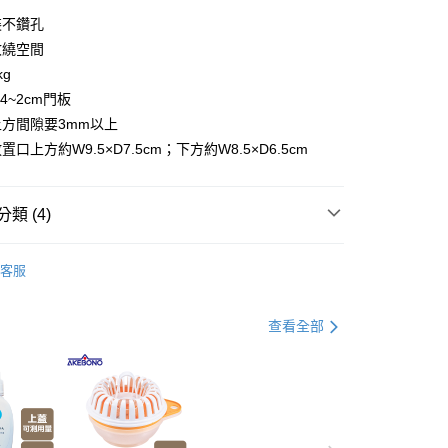
你分期使用說明】
裝不鑽孔
由台灣大哥大提供，台灣大哥大用戶可立即使用無須另外申請。
收繞空間
式選擇「大哥付你分期」，訂單成立後會自動跳轉到大哥付的交易
證手機門號後，選擇欲分期的期數、繳款截止日，確認付款後即
kg
。
4~2cm門板
准額度、可分期數及費用金額請依後續交易確認頁面所載為準。
方間隙要3mm以上
立30分鐘內，如未前往確認交易或遇審核未通過，訂單將自動取
節大回饋】限時$299免運
「轉專審核」未通過狀況，表示未達大哥付你分期系統評分，恕
口上方約W9.5×D7.5cm；下方約W8.5×D6.5cm
50，滿NT$299(含以上)免運費
評估內容。
式說明】
項不併入電信帳單，「大哥付你分期」於每月結算日後寄送繳費提
類 (4)
訊連結打開帳單後，可選擇「超商條碼／台灣大直營門市／銀行轉
付／iPASS MONEY」等通路繳費。
衛浴收納
客服
打】
▶日本熱銷補貨到$299up
項】
係由「台灣大哥大股份有限公司」（以下簡稱本公司）所提供，讓
父親節 瘋殺5折up】
▶【限時加價購$159up】官網獨
易時，得透過本服務購買商品或服務，並由商店將買賣／分期付
查看全部
金債權讓與本公司後，依約使用本公司帳單繳交帳款。
意付款使用「大哥付你分期」之契約關係目的，商店將以您的個人
父親節 瘋殺5折up】
▶歡慶父親節 ，全館瘋殺5折up
含姓名、電話或地址）提供予台灣大哥大進項蒐集、處理及利
公司與您本人進行分期帳單所需資料之確認、核對及更正。
戶服務條款，請詳閱以下連結：
https://oppay.tw/userRule