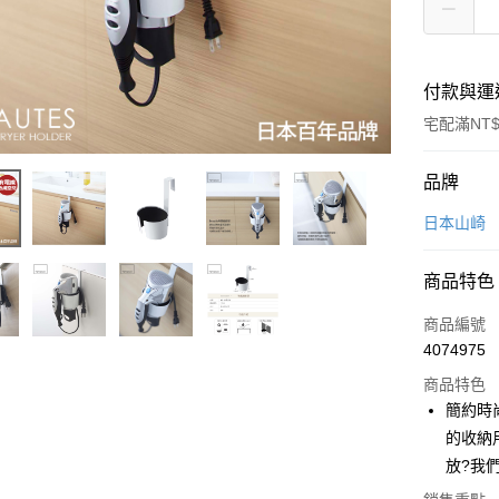
付款與運
宅配滿NT$
付款方式
品牌
信用卡一
日本山崎
LINE Pay
商品特色
Apple Pay
商品編號
悠遊付
4074975
商品特色
Google Pa
簡約時
全盈+PAY
的收納
放?我
大哥付你
相關說明