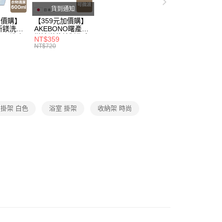
貨到通知
加價購】
【359元加價購】
所鎂洗衣
AKEBONO曙產業
ml/洗衣
微波洋芋片製作盒/
NT$359
/洗衣用
料理盒/健康零食/
NT$720
8折
廚房工具/任二件8
折
掛架 白色
浴室 掛架
收納架 時尚