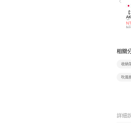
【
A
量
NT
量
NT
用
相關
收納
吹風
詳細