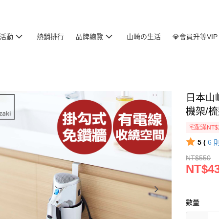
活動
熱銷排行
品牌總覽
山崎の生活
💎會員升等VIP
日本山崎
機架/
宅配滿NT$
5 (
6
NT$550
NT$4
數量