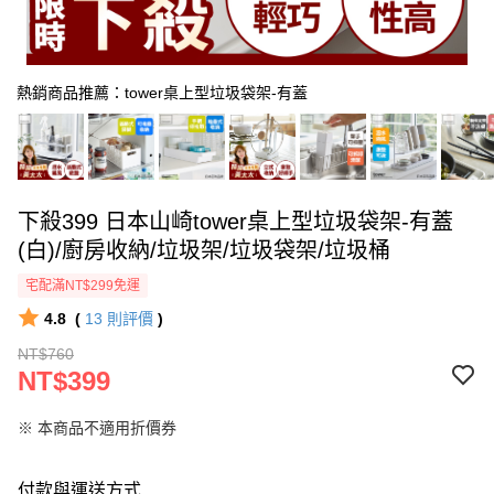
熱銷商品推薦：tower桌上型垃圾袋架-有蓋
下殺399 日本山崎tower桌上型垃圾袋架-有蓋
(白)/廚房收納/垃圾架/垃圾袋架/垃圾桶
宅配滿NT$299免運
4.8
(
13
則評價
)
NT$760
NT$399
※ 本商品不適用折價券
付款與運送方式