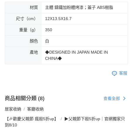
材質
主體 鑄鐵加粉體烤漆；蓋子 ABS樹脂
尺寸（cm）
12X13.5X16.7
重量（g）
350
顏色
白
產地
◆DESIGNED IN JAPAN MADE IN
CHINA◆
客服
商品相關分類 (8)
查看全部
居家收納
客廳收納
【🎉歡慶父親節 瘋殺5折up】
▶父親節下殺5折up｜官網獨家只
到8/10