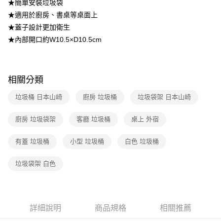
宅配【父親節大回饋】限時$299免運
★簡單安裝垃圾袋
4.訂單成立30分鐘內，如未前往確認交易或遇審核未通過，訂單將自動取
★適用於廚房、書桌等桌面上
每筆NT$150，滿NT$299(含以上)免運費
消。如遇「轉專審核」未通過狀況，表示未達大哥付你分期系統評分，恕無
法說明評估內容。
★蓋子設計更加衛生
【繳款方式說明】
★內部開口約W10.5×D10.5cm
1.分期款項不併入電信帳單，「大哥付你分期」於每月結算日後寄送繳費提
醒簡訊。
2.透過簡訊連結打開帳單後，可選擇「超商條碼／台灣大直營門市／銀行轉
帳／街口支付／iPASS MONEY」等通路繳費。
相關分類
【注意事項】
1.本服務係由「台灣大哥大股份有限公司」（以下簡稱本公司）所提供，讓
垃圾桶 日本山崎
廚房 垃圾桶
垃圾袋架 日本山崎
用戶於交易時，得透過本服務購買商品或服務，並由商店將買賣／分期付款
買賣價金債權讓與本公司後，依約使用本公司帳單繳交帳款。
廚房 垃圾袋架
客廳 垃圾桶
桌上 外宿
2.基於同意付款使用「大哥付你分期」之契約關係目的，商店將以您的個人
資料（包含姓名、電話或地址）提供予台灣大哥大進項蒐集、處理及利用，
由本公司與您本人進行分期帳單所需資料之確認、核對及更正。
有蓋 垃圾桶
小型 垃圾桶
白色 垃圾桶
3.完整用戶服務條款，請詳閱以下連結：
https://oppay.tw/userRule
垃圾袋架 白色
詳細說明
商品規格
相關推薦