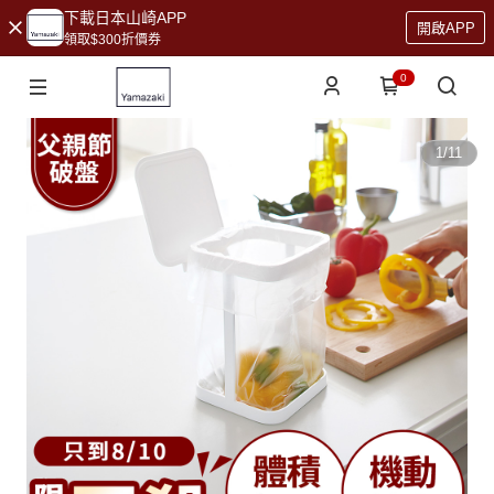
下載日本山崎APP
開啟APP
領取$300折價券
0
1
/
11