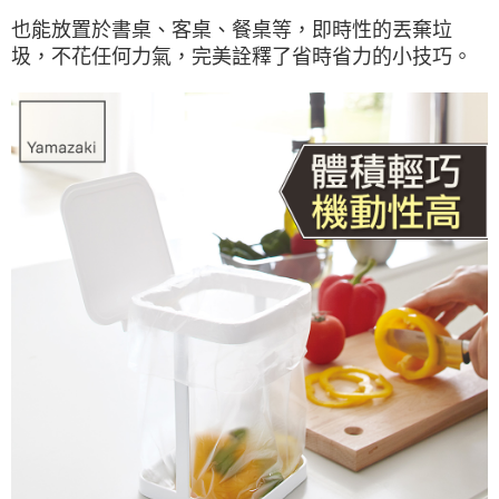
也能放置於書桌、客桌、餐桌等，即時性的丟棄垃
圾，不花任何力氣，完美詮釋了省時省力的小技巧。