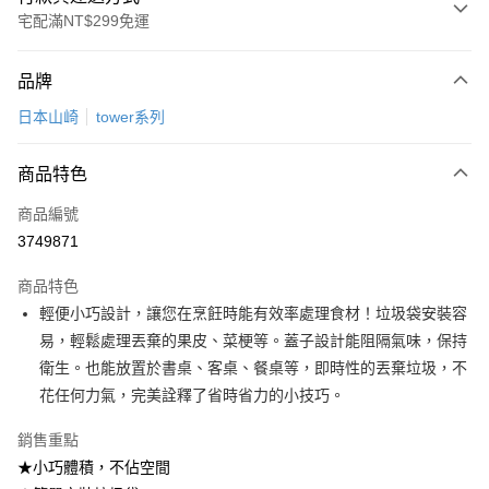
宅配滿NT$299免運
付款方式
品牌
信用卡一次付款
日本山崎
tower系列
LINE Pay
商品特色
Apple Pay
商品編號
悠遊付
3749871
Google Pay
商品特色
全盈+PAY
輕便小巧設計，讓您在烹飪時能有效率處理食材！垃圾袋安裝容
大哥付你分期
易，輕鬆處理丟棄的果皮、菜梗等。蓋子設計能阻隔氣味，保持
相關說明
衛生。也能放置於書桌、客桌、餐桌等，即時性的丟棄垃圾，不
【大哥付你分期使用說明】
花任何力氣，完美詮釋了省時省力的小技巧。
ATM付款
1.本服務由台灣大哥大提供，台灣大哥大用戶可立即使用無須另外申請。
2.付款方式選擇「大哥付你分期」，訂單成立後會自動跳轉到大哥付的交易
銷售重點
流程，驗證手機門號後，選擇欲分期的期數、繳款截止日，確認付款後即完
運送方式
★小巧體積，不佔空間
成交易。
3.實際核准額度、可分期數及費用金額請依後續交易確認頁面所載為準。