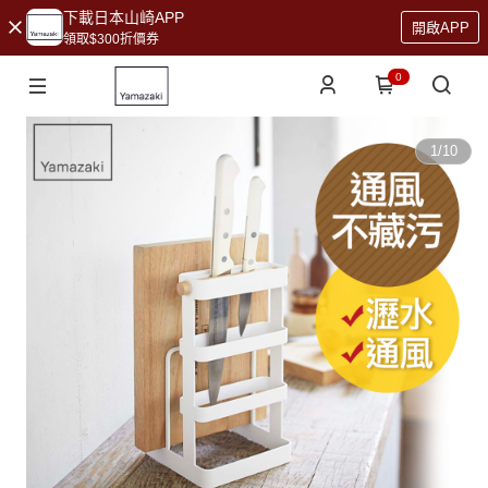
下載日本山崎APP
開啟APP
領取$300折價券
0
1
/
10