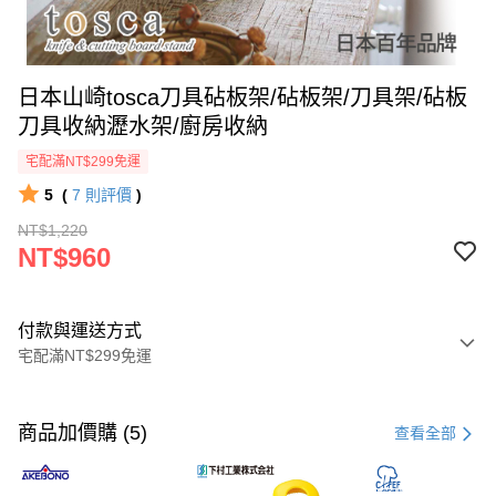
日本山崎tosca刀具砧板架/砧板架/刀具架/砧板
刀具收納瀝水架/廚房收納
宅配滿NT$299免運
5
(
7
則評價
)
NT$1,220
NT$960
付款與運送方式
宅配滿NT$299免運
付款方式
信用卡一次付款
商品加價購 (5)
查看全部
LINE Pay