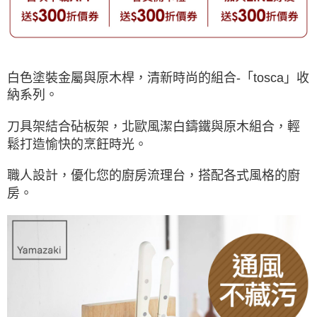
白色塗裝金屬與原木桿，清新時尚的組合-「tosca」收
納系列。
刀具架結合砧板架，北歐風潔白鑄鐵與原木組合，輕
鬆打造愉快的烹飪時光。
職人設計，優化您的廚房流理台，搭配各式風格的廚
房。