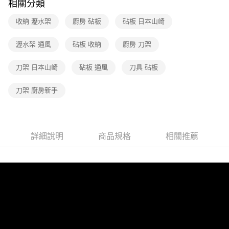
相關分類
收納 瀝水架
廚房 砧板
砧板 日本山崎
瀝水架 通風
砧板 收納
廚房 刀架
刀架 日本山崎
砧板 通風
刀具 砧板
刀架 廚房新手
詳細說明
商品規格
相關推薦