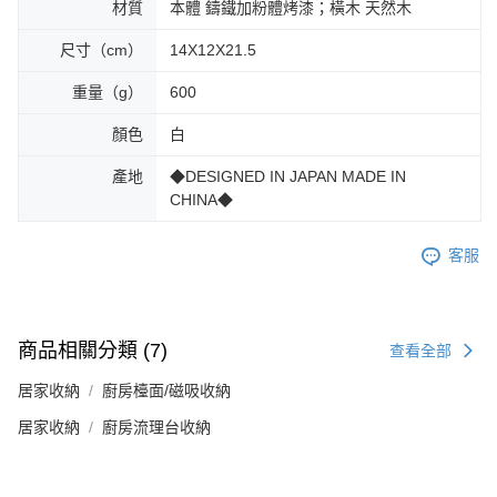
材質
本體 鑄鐵加粉體烤漆；橫木 天然木
尺寸（cm）
14X12X21.5
重量（g）
600
顏色
白
產地
◆DESIGNED IN JAPAN MADE IN
CHINA◆
客服
商品相關分類 (7)
查看全部
居家收納
廚房檯面/磁吸收納
居家收納
廚房流理台收納