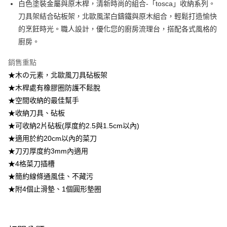
白色塗裝金屬與原木桿，清新時尚的組合-「tosca」收納系列。
刀具架結合砧板架，北歐風潔白鑄鐵與原木組合，輕鬆打造愉快
【注意事項】
1.本服務係由「台灣大哥大股份有限公司」（以下簡稱本公司）所提供，讓
的烹飪時光。職人設計，優化您的廚房流理台，搭配各式風格的
用戶於交易時，得透過本服務購買商品或服務，並由商店將買賣／分期付款
廚房。
買賣價金債權讓與本公司後，依約使用本公司帳單繳交帳款。
2.基於同意付款使用「大哥付你分期」之契約關係目的，商店將以您的個人
資料（包含姓名、電話或地址）提供予台灣大哥大進項蒐集、處理及利用，
銷售重點
由本公司與您本人進行分期帳單所需資料之確認、核對及更正。
★木の元素，北歐風刀具砧板架
3.完整用戶服務條款，請詳閱以下連結：
https://oppay.tw/userRule
★木桿處有橡膠圈防護不鬆脫
★空間收納的最佳幫手
★收納刀具、砧板
★可收納2片砧板(厚度約2.5與1.5cm以內)
★適用於約20cm以內的菜刀
★刀刃厚度約3mm內適用
★4格菜刀插槽
★簡約線條通風佳、不藏污
★附4個止滑墊、1個圓形墊圈