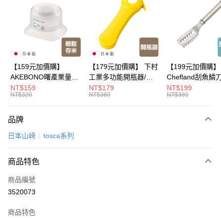
Apple Pay
悠遊付
Google Pay
全盈+PAY
【159元加價購】
【179元加價購】 下村
【199元加價購】
AKEBONO曙產業量米
工業多功能開瓶器/開
Chefland刮魚鱗
大哥付你分期
杯漏斗組(白)/量米杯/
瓶器/餐廚用品/料理道
魚鱗器/廚房用品/
NT$159
NT$179
NT$199
相關說明
NT$320
NT$360
NT$380
米桶/量米用具/任二件8
具/任二件8折
道具/任二件8折
【大哥付你分期使用說明】
折
ATM付款
1.本服務由台灣大哥大提供，台灣大哥大用戶可立即使用無須另外申請。
品牌
2.付款方式選擇「大哥付你分期」，訂單成立後會自動跳轉到大哥付的交易
流程，驗證手機門號後，選擇欲分期的期數、繳款截止日，確認付款後即完
運送方式
日本山崎
tosca系列
成交易。
3.實際核准額度、可分期數及費用金額請依後續交易確認頁面所載為準。
宅配【父親節大回饋】限時$299免運
4.訂單成立30分鐘內，如未前往確認交易或遇審核未通過，訂單將自動取
商品特色
每筆NT$150，滿NT$299(含以上)免運費
消。如遇「轉專審核」未通過狀況，表示未達大哥付你分期系統評分，恕無
法說明評估內容。
商品編號
【繳款方式說明】
3520073
1.分期款項不併入電信帳單，「大哥付你分期」於每月結算日後寄送繳費提
醒簡訊。
2.透過簡訊連結打開帳單後，可選擇「超商條碼／台灣大直營門市／銀行轉
商品特色
帳／街口支付／iPASS MONEY」等通路繳費。