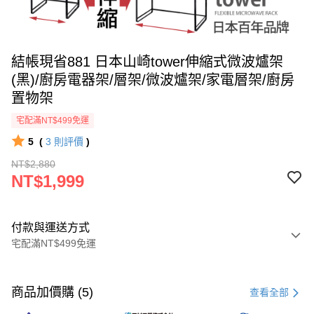
結帳現省881 日本山崎tower伸縮式微波爐架
(黑)/廚房電器架/層架/微波爐架/家電層架/廚房
置物架
宅配滿NT$499免運
5
(
3
則評價
)
NT$2,880
NT$1,999
付款與運送方式
宅配滿NT$499免運
付款方式
信用卡一次付款
商品加價購 (5)
查看全部