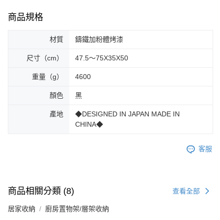
商品規格
材質
鑄鐵加粉體烤漆
尺寸（cm）
47.5～75X35X50
重量（g）
4600
顏色
黑
產地
◆DESIGNED IN JAPAN MADE IN
CHINA◆
客服
商品相關分類 (8)
查看全部
居家收納
廚房置物架/層架收納