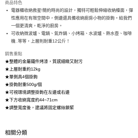
2.透過簡訊連結打開帳單後，可選擇「超商條碼／台灣大直營門市／銀行轉
商品特色
帳／街口支付／iPASS MONEY」等通路繳費。
電器櫃收納救星!簡約時尚的設計，獨特可輕鬆伸縮收納檯面，彈
性應用在有限空間中，側邊還具備收納廚房小物的掛鉤。給我們
【注意事項】
1.本服務係由「台灣大哥大股份有限公司」（以下簡稱本公司）所提供，讓
一個更清爽，乾淨的廚房。
用戶於交易時，得透過本服務購買商品或服務，並由商店將買賣／分期付款
可收納微波爐、電鍋、氣炸鍋、小烤箱、水波爐、熱水壺、咖啡
買賣價金債權讓與本公司後，依約使用本公司帳單繳交帳款。
2.基於同意付款使用「大哥付你分期」之契約關係目的，商店將以您的個人
機..等等，上層則耐重12公斤！
資料（包含姓名、電話或地址）提供予台灣大哥大進項蒐集、處理及利用，
由本公司與您本人進行分期帳單所需資料之確認、核對及更正。
銷售重點
3.完整用戶服務條款，請詳閱以下連結：
https://oppay.tw/userRule
★整體的金屬鐵件烤漆，質感細緻又耐污
★上層耐重約12kg
★單側具4個掛鉤
★掛鉤耐重500g/個
★可視環境調整掛鉤在左邊或右邊
★下方收納寬度約44~71cm
★調整寬度後，建議將固定螺絲鎖緊
相關分類