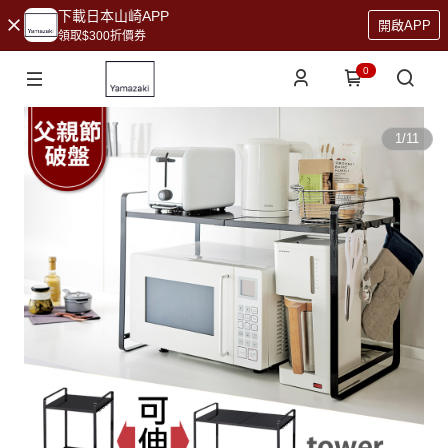
下載日本山崎APP
開啟APP
領取$300折價券
0
1
/
11