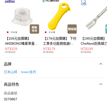
LINE Pay
Apple Pay
悠遊付
Google Pay
全盈+PAY
【159元加價購】
【179元加價購】 下村
【199元加價購】
AKEBONO曙產業量米
工業多功能開瓶器/開
Chefland刮魚鱗
大哥付你分期
杯漏斗組(白)/量米杯/
瓶器/餐廚用品/料理道
魚鱗器/廚房用品/
NT$159
NT$179
NT$199
相關說明
NT$320
NT$360
NT$380
米桶/量米用具/任二件8
具/任二件8折
道具/任二件8折
【大哥付你分期使用說明】
折
ATM付款
1.本服務由台灣大哥大提供，台灣大哥大用戶可立即使用無須另外申請。
品牌
2.付款方式選擇「大哥付你分期」，訂單成立後會自動跳轉到大哥付的交易
流程，驗證手機門號後，選擇欲分期的期數、繳款截止日，確認付款後即完
運送方式
日本山崎
tower系列
成交易。
3.實際核准額度、可分期數及費用金額請依後續交易確認頁面所載為準。
宅配$499免運
4.訂單成立30分鐘內，如未前往確認交易或遇審核未通過，訂單將自動取
商品特色
每筆NT$150，滿NT$499(含以上)免運費
消。如遇「轉專審核」未通過狀況，表示未達大哥付你分期系統評分，恕無
法說明評估內容。
商品編號
【繳款方式說明】
3270867
1.分期款項不併入電信帳單，「大哥付你分期」於每月結算日後寄送繳費提
醒簡訊。