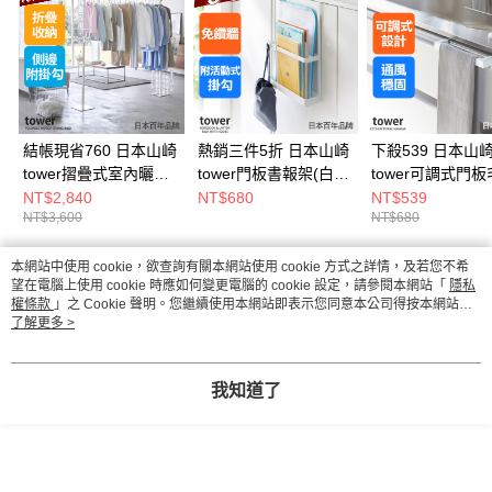
結帳現省760 日本山崎
熱銷三件5折 日本山崎
下殺539 日本山
tower摺疊式室內曬衣
tower門板書報架(白)/
tower可調式門
架(白)/掛衣架/室內曬
門板架/書架/門後收納
架(白)/門板架/毛
NT$2,840
NT$680
NT$539
NT$3,600
NT$680
衣架/居家用品
架
架/門板收納
本網站中使用 cookie，欲查詢有關本網站使用 cookie 方式之詳情，及若您不希
熱門標籤
望在電腦上使用 cookie 時應如何變更電腦的 cookie 設定，請參閱本網站「
隱私
權條款
」之 Cookie 聲明。您繼續使用本網站即表示您同意本公司得按本網站使
用條款之 Cookie 聲明使用 cookie。
了解更多 >
我知道了