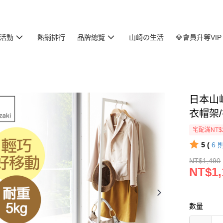
活動
熱銷排行
品牌總覽
山崎の生活
💎會員升等VIP
日本山崎
衣帽架
宅配滿NT$
5 (
6
NT$1,490
NT$1,
數量