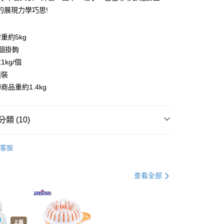
你分期使用說明】
的展現力學巧思!
由台灣大哥大提供，台灣大哥大用戶可立即使用無須另外申請。
式選擇「大哥付你分期」，訂單成立後會自動跳轉到大哥付的交易
證手機門號後，選擇欲分期的期數、繳款截止日，確認付款後即
重約5kg
。
個掛鉤
准額度、可分期數及費用金額請依後續交易確認頁面所載為準。
kg/個
立30分鐘內，如未前往確認交易或遇審核未通過，訂單將自動取
節大回饋】限時$299免運
「轉專審核」未通過狀況，表示未達大哥付你分期系統評分，恕
組裝
50，滿NT$299(含以上)免運費
評估內容。
商品重約1.4kg
式說明】
項不併入電信帳單，「大哥付你分期」於每月結算日後寄送繳費提
訊連結打開帳單後，可選擇「超商條碼／台灣大直營門市／銀行轉
類 (10)
付／iPASS MONEY」等通路繳費。
臥室收納
項】
客服
係由「台灣大哥大股份有限公司」（以下簡稱本公司）所提供，讓
客廳收納
易時，得透過本服務購買商品或服務，並由商店將買賣／分期付
金債權讓與本公司後，依約使用本公司帳單繳交帳款。
玄關收納
查看全部
意付款使用「大哥付你分期」之契約關係目的，商店將以您的個人
含姓名、電話或地址）提供予台灣大哥大進項蒐集、處理及利
公司與您本人進行分期帳單所需資料之確認、核對及更正。
書房/辦公室收納
戶服務條款，請詳閱以下連結：
https://oppay.tw/userRule
父親節 瘋殺5折up】
▶父親節下殺5折up｜官網獨家只