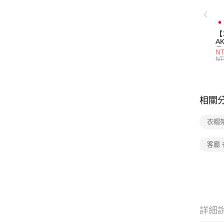
【
A
量
NT
量
NT
用
相關
衣帽
客廳
詳細