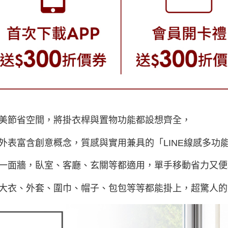
美節省空間，將掛衣桿與置物功能都設想齊全，
外表富含創意概念，質感與實用兼具的「LINE線感多功
一面牆，臥室、客廳、玄關等都適用，單手移動省力又便
大衣、外套、圍巾、帽子、包包等等都能掛上，超驚人的