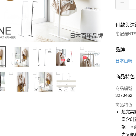
付款與運
宅配滿NT$
付款方式
品牌
信用卡一
日本山崎
LINE Pay
商品特色
Apple Pay
商品編號
悠遊付
3270462
商品特色
Google Pa
超完美
全盈+PAY
富含創
架」。
大哥付你
力又便
相關說明