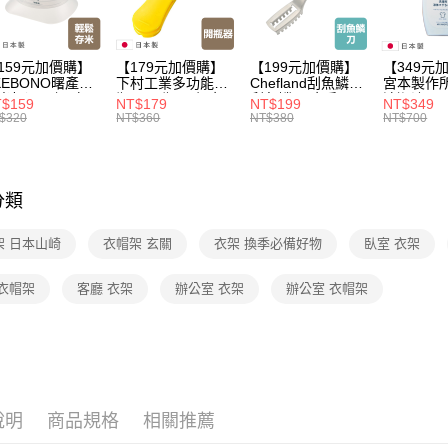
到8/10
【本月主
159元加價購】
【179元加價購】
【199元加價購】
【349元
【🎉歡慶
KEBONO曙產業
下村工業多功能開
Chefland刮魚鱗刀/
宮本製作
米杯漏斗組(白)/
瓶器/開瓶器/餐廚
刮魚鱗器/廚房用
清潔液600
家搶購！
$159
NT$179
NT$199
NT$349
米杯/米桶/量米
用品/料理道具/任
品/料理道具/任二
精/洗衣鎂
$320
NT$360
NT$380
NT$700
具/任二件8折
二件8折
件8折
品/任二件
【🎉歡慶
【本月主
分類
架 日本山崎
衣帽架 玄關
衣架 換季必備好物
臥室 衣架
 衣帽架
客廳 衣架
辦公室 衣架
辦公室 衣帽架
說明
商品規格
相關推薦