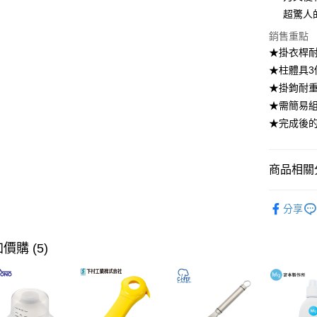
【大哥付
超驚人
ATM付款
1.本服務
銷售重點
2.付款方
流程，驗
★掛衣桿耐
完成交易
運送方式
★柱體具3
3.實際核
★掛鉤耐重1
4.訂單成
宅配【父親
消。如遇
★需簡易
每筆NT$1
無法說明
★完成後的
【繳款方
1.分期款
醒簡訊。
2.透過簡
商品相關分
帳／街口支
居家收納
【注意事
分享
1.本服務
居家收納
用戶於交
款買賣價
居家收納
價購 (5)
2.基於同
輕家具
資料（包
用，由本
居家收納
3.完整用
【🎉歡慶