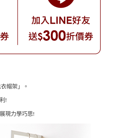
能衣帽架」。
利!
展現力學巧思!