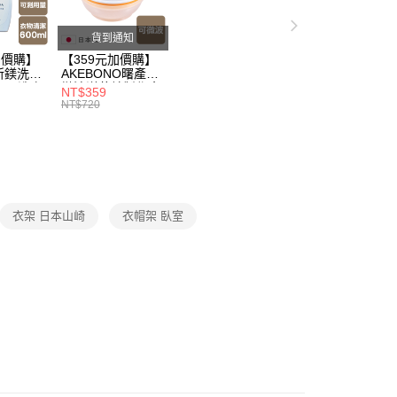
貨到通知
打】
▶日本熱銷補貨到$299up
加價購】
【359元加價購】
父親節 瘋殺5折up】
▶【限時加價購$159up】官網獨
所鎂洗衣
AKEBONO曙產業
ml/洗衣
微波洋芋片製作盒/
NT$359
/洗衣用
料理盒/健康零食/
NT$720
8折
廚房工具/任二件8
父親節 瘋殺5折up】
▶歡慶父親節 ，全館瘋殺5折up
折
打】
▶外宿/開學必備｜大人氣好物推薦
衣架 日本山崎
衣帽架 臥室