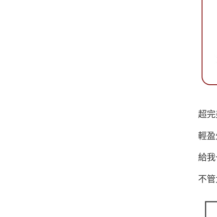
超完
輕盈
給我
不管