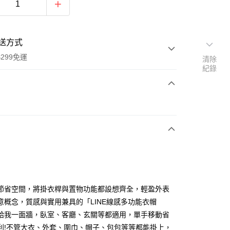
送方式
299免運
清除
紀錄
次付款
y
節省空間，將掛衣桿與置物功能都設想齊全，輕盈外表
意概念，質感與實用兼具的「LINE線感多功能衣帽
給我一面牆，臥室、客廳、玄關等都適用，單手移動省
分期
利!不管大衣、外套、圍巾、帽子、包包等等都能掛上，