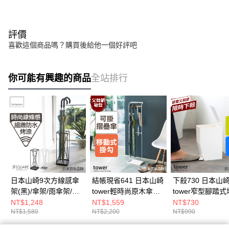
評價
喜歡這個商品嗎？購買後給他一個好評吧
你可能有興趣的商品
全站排行
日本山崎9次方線感傘
結帳現省641 日本山崎
下殺730 日本山
架(黑)/傘架/雨傘架/雨
tower輕時尚原木傘架
tower窄型腳踏
傘收納/玄關收納
(白)/傘架/雨傘架/雨傘
桶(白)/有蓋垃圾桶
NT$1,248
NT$1,559
NT$730
NT$1,580
NT$2,200
NT$990
收納/玄關收納
用垃圾桶/垃圾桶