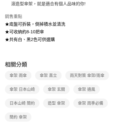
滾造型傘架，就是適合有個人品味的你!
【注意事項】
1.本服務係由「台灣大哥大股份有限公司」（以下簡稱本公司）所提供，讓
用戶於交易時，得透過本服務購買商品或服務，並由商店將買賣／分期付款
銷售重點
買賣價金債權讓與本公司後，依約使用本公司帳單繳交帳款。
★底盤可拆裝，倒掉積水並清洗
2.基於同意付款使用「大哥付你分期」之契約關係目的，商店將以您的個人
資料（包含姓名、電話或地址）提供予台灣大哥大進項蒐集、處理及利用，
★可收納約8-10把傘
由本公司與您本人進行分期帳單所需資料之確認、核對及更正。
★共有白、黑2色可供選購
3.完整用戶服務條款，請詳閱以下連結：
https://oppay.tw/userRule
相關分類
傘架 雨傘
傘架 直立
雨天對策 傘架/雨傘
傘架 日本山崎
傘架 玄關
傘架 通風
日本山崎 簡約
造型 傘架
傘架 雨季必備
簡約 傘架