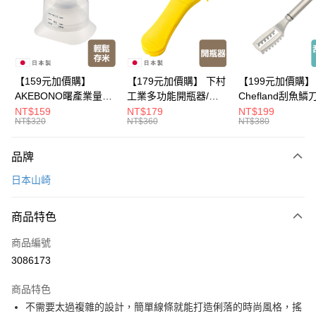
悠遊付
Google Pay
全盈+PAY
【159元加價購】
【179元加價購】 下村
【199元加價購】
AKEBONO曙產業量米
工業多功能開瓶器/開
Chefland刮魚鱗
大哥付你分期
杯漏斗組(白)/量米杯/
瓶器/餐廚用品/料理道
魚鱗器/廚房用品/
NT$159
NT$179
NT$199
相關說明
NT$320
NT$360
NT$380
米桶/量米用具/任二件8
具/任二件8折
道具/任二件8折
【大哥付你分期使用說明】
折
ATM付款
1.本服務由台灣大哥大提供，台灣大哥大用戶可立即使用無須另外申請。
品牌
2.付款方式選擇「大哥付你分期」，訂單成立後會自動跳轉到大哥付的交易
流程，驗證手機門號後，選擇欲分期的期數、繳款截止日，確認付款後即完
運送方式
日本山崎
成交易。
3.實際核准額度、可分期數及費用金額請依後續交易確認頁面所載為準。
宅配【父親節大回饋】限時$299免運
4.訂單成立30分鐘內，如未前往確認交易或遇審核未通過，訂單將自動取
商品特色
每筆NT$150，滿NT$299(含以上)免運費
消。如遇「轉專審核」未通過狀況，表示未達大哥付你分期系統評分，恕無
法說明評估內容。
商品編號
【繳款方式說明】
3086173
1.分期款項不併入電信帳單，「大哥付你分期」於每月結算日後寄送繳費提
醒簡訊。
2.透過簡訊連結打開帳單後，可選擇「超商條碼／台灣大直營門市／銀行轉
商品特色
帳／街口支付／iPASS MONEY」等通路繳費。
不需要太過複雜的設計，簡單線條就能打造俐落的時尚風格，搖