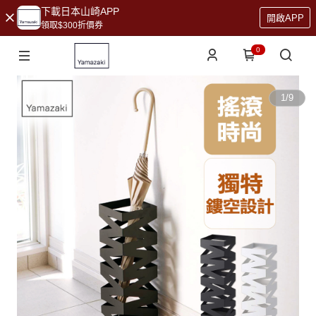
下載日本山崎APP
開啟APP
領取$300折價券
0
1
/
9