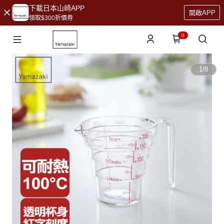
下載日本山崎APP
開啟APP
領取$300折價券
0
1
/
8