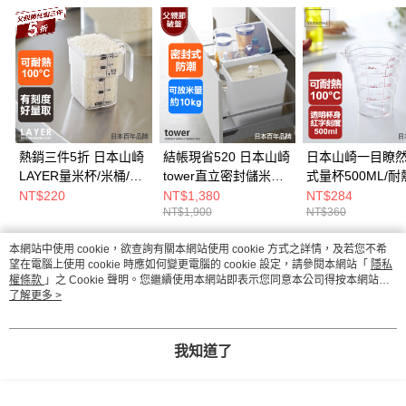
熱銷三件5折 日本山崎
結帳現省520 日本山崎
日本山崎一目瞭
LAYER量米杯/米桶/儲
tower直立密封儲米桶
式量杯500ML/耐
米桶/冰箱米桶/儲米箱/
(白)-附量米杯/米桶/儲
100℃/料理用具/
NT$220
NT$1,380
NT$284
NT$1,900
NT$360
透明量米杯/廚房廚具
米桶/冰箱米桶/儲米箱/
用具/烘焙用具/量
量米杯/保鮮盒
杯
本網站中使用 cookie，欲查詢有關本網站使用 cookie 方式之詳情，及若您不希
熱門標籤
望在電腦上使用 cookie 時應如何變更電腦的 cookie 設定，請參閱本網站「
隱私
權條款
」之 Cookie 聲明。您繼續使用本網站即表示您同意本公司得按本網站使
用條款之 Cookie 聲明使用 cookie。
了解更多 >
我知道了