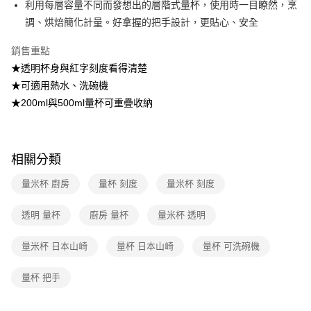
利用每層容量不同而發想出的層階式量杯，使用時一目瞭然，烹
2.透過簡訊連結打開帳單後，可選擇「超商條碼／台灣大直營門市／銀行轉
7-11取貨付款
調、烘焙簡化計量。好拿握的把手設計，更貼心、安全
帳／街口支付／iPASS MONEY」等通路繳費。
每筆NT$100，滿NT$499(含以上)免運費
【注意事項】
銷售重點
付款後7-11取貨
1.本服務係由「台灣大哥大股份有限公司」（以下簡稱本公司）所提供，讓
★透明杯身與紅字刻度看得清楚
用戶於交易時，得透過本服務購買商品或服務，並由商店將買賣／分期付款
每筆NT$100，滿NT$499(含以上)免運費
★可適用熱水、洗碗機
買賣價金債權讓與本公司後，依約使用本公司帳單繳交帳款。
2.基於同意付款使用「大哥付你分期」之契約關係目的，商店將以您的個人
★200ml與500ml量杯可重疊收納
宅配【父親節大回饋】限時$299免運
資料（包含姓名、電話或地址）提供予台灣大哥大進項蒐集、處理及利用，
由本公司與您本人進行分期帳單所需資料之確認、核對及更正。
每筆NT$150，滿NT$299(含以上)免運費
3.完整用戶服務條款，請詳閱以下連結：
https://oppay.tw/userRule
相關分類
量米杯 廚房
量杯 刻度
量米杯 刻度
透明 量杯
廚房 量杯
量米杯 透明
量米杯 日本山崎
量杯 日本山崎
量杯 可洗碗機
量杯 把手