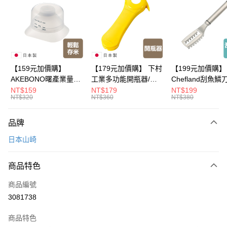
LINE Pay
Apple Pay
悠遊付
Google Pay
【159元加價購】
【179元加價購】 下村
【199元加價購】
AKEBONO曙產業量米
工業多功能開瓶器/開
Chefland刮魚鱗
全盈+PAY
杯漏斗組(白)/量米杯/
瓶器/餐廚用品/料理道
魚鱗器/廚房用品/
NT$159
NT$179
NT$199
NT$320
NT$360
NT$380
米桶/量米用具/任二件8
具/任二件8折
道具/任二件8折
大哥付你分期
折
相關說明
品牌
【大哥付你分期使用說明】
ATM付款
1.本服務由台灣大哥大提供，台灣大哥大用戶可立即使用無須另外申請。
日本山崎
2.付款方式選擇「大哥付你分期」，訂單成立後會自動跳轉到大哥付的交易
流程，驗證手機門號後，選擇欲分期的期數、繳款截止日，確認付款後即完
運送方式
成交易。
商品特色
3.實際核准額度、可分期數及費用金額請依後續交易確認頁面所載為準。
全家取貨付款
4.訂單成立30分鐘內，如未前往確認交易或遇審核未通過，訂單將自動取
商品編號
每筆NT$100，滿NT$499(含以上)免運費
消。如遇「轉專審核」未通過狀況，表示未達大哥付你分期系統評分，恕無
3081738
法說明評估內容。
付款後全家取貨
【繳款方式說明】
1.分期款項不併入電信帳單，「大哥付你分期」於每月結算日後寄送繳費提
商品特色
每筆NT$100，滿NT$499(含以上)免運費
醒簡訊。