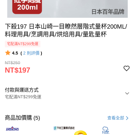
下殺197 日本山崎一目瞭然層階式量杯200ML/
料理用具/烹調用具/烘焙用具/量匙量杯
宅配滿NT$299免運
4.5
(
2
則評價
)
NT$250
NT$197
付款與運送方式
宅配滿NT$299免運
付款方式
信用卡一次付款
商品加價購 (5)
查看全部
超商取貨付款