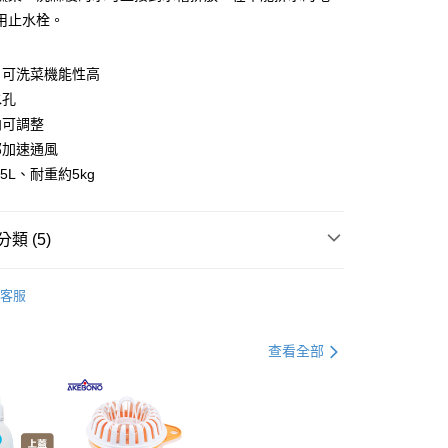
你分期使用說明】
用止水栓。
由台灣大哥大提供，台灣大哥大用戶可立即使用無須另外申請。
式選擇「大哥付你分期」，訂單成立後會自動跳轉到大哥付的交易
證手機門號後，選擇欲分期的期數、繳款截止日，確認付款後即
、可洗菜機能性高
。
水孔
准額度、可分期數及費用金額請依後續交易確認頁面所載為準。
向可調整
立30分鐘內，如未前往確認交易或遇審核未通過，訂單將自動取
節大回饋】限時$299免運
「轉專審核」未通過狀況，表示未達大哥付你分期系統評分，恕
部加速通風
50，滿NT$299(含以上)免運費
評估內容。
5L、耐重約5kg
式說明】
項不併入電信帳單，「大哥付你分期」於每月結算日後寄送繳費提
訊連結打開帳單後，可選擇「超商條碼／台灣大直營門市／銀行轉
類 (5)
付／iPASS MONEY」等通路繳費。
廚房流理台收納
項】
客服
係由「台灣大哥大股份有限公司」（以下簡稱本公司）所提供，讓
父親節 瘋殺5折up】
▶父親節下殺5折up｜官網獨家只
易時，得透過本服務購買商品或服務，並由商店將買賣／分期付
金債權讓與本公司後，依約使用本公司帳單繳交帳款。
查看全部
意付款使用「大哥付你分期」之契約關係目的，商店將以您的個人
父親節 瘋殺5折up】
▶【限時加價購$159up】官網獨
含姓名、電話或地址）提供予台灣大哥大進項蒐集、處理及利
公司與您本人進行分期帳單所需資料之確認、核對及更正。
戶服務條款，請詳閱以下連結：
https://oppay.tw/userRule
父親節 瘋殺5折up】
▶歡慶父親節 ，全館瘋殺5折up