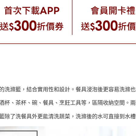
的洗滌籃，結合實用性和設計。餐具浸泡後更容易洗滌也
酒杯、茶杯、碗、餐具、烹飪工具等，區隔收納空間。兩
籃除了洗餐具外更能清洗蔬菜，洗滌後的水可直接到水槽