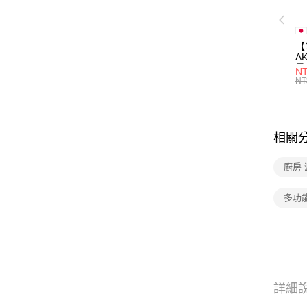
【
A
量
NT
量
NT
用
相關
廚房
多功
詳細