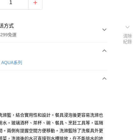
送方式
299免運
清除
紀錄
次付款
AQUA系列
y
洗滌籃，結合實用性和設計。餐具浸泡後更容易洗滌也
用水。玻璃酒杯、茶杯、碗、餐具、烹飪工具等，區隔
間。兩側有提握空間方便移動。洗滌籃除了洗餐具外更
分期
蔬菜，洗滌後的水可直接到水槽排放，在不能排水的地