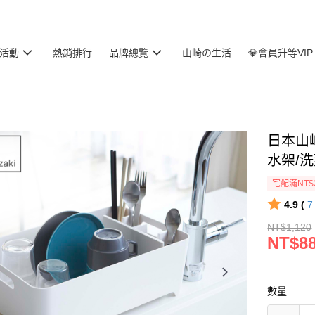
活動
熱銷排行
品牌總覽
山崎の生活
💎會員升等VIP
日本山崎
水架/
宅配滿NT$
4.9 (
NT$1,120
NT$8
數量