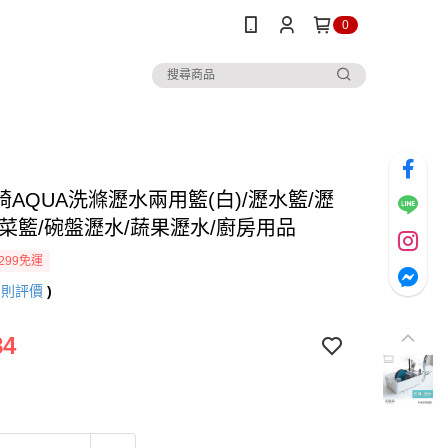
0
AQUA洗滌瀝水兩用籃(白)/瀝水籃/瀝
洗菜籃/碗盤瀝水/蔬果瀝水/廚房用品
299免運
7
則評價
)
84