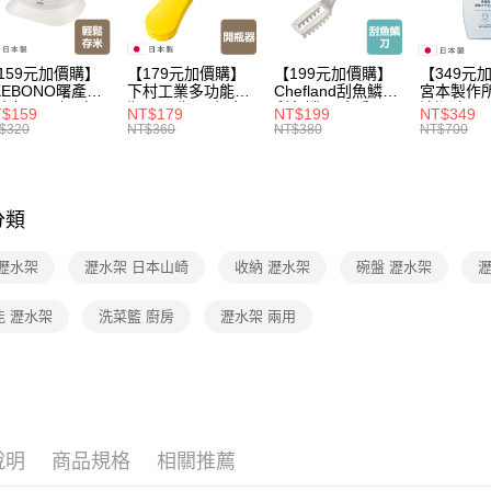
居家收納
159元加價購】
【179元加價購】
【199元加價購】
【349元
KEBONO曙產業
下村工業多功能開
Chefland刮魚鱗刀/
宮本製作
米杯漏斗組(白)/
瓶器/開瓶器/餐廚
刮魚鱗器/廚房用
清潔液600
$159
NT$179
NT$199
NT$349
米杯/米桶/量米
用品/料理道具/任
品/料理道具/任二
精/洗衣鎂
$320
NT$360
NT$380
NT$700
具/任二件8折
二件8折
件8折
品/任二件
分類
 瀝水架
瀝水架 日本山崎
收納 瀝水架
碗盤 瀝水架
瀝
能 瀝水架
洗菜籃 廚房
瀝水架 兩用
說明
商品規格
相關推薦