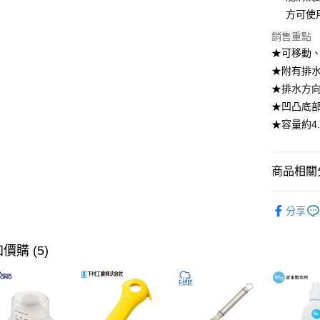
【大哥付
方可使
ATM付款
1.本服務
銷售重點
2.付款方
流程，驗
★可移動
完成交易
運送方式
★附有排
3.實際核
★排水方
4.訂單成
宅配【父親
消。如遇
★凹凸底
每筆NT$1
無法說明
★容量約4.
【繳款方
1.分期款
醒簡訊。
2.透過簡
商品相關分
帳／街口支
居家收納
【注意事
分享
1.本服務
【🎉歡慶
用戶於交
到8/10
款買賣價
價購 (5)
2.基於同
【🎉歡慶
資料（包
家搶購！
用，由本
3.完整用
【🎉歡慶