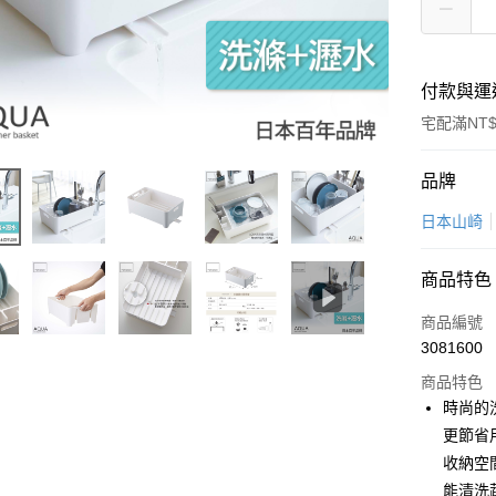
付款與運
宅配滿NT$
付款方式
品牌
信用卡一
日本山崎
LINE Pay
商品特色
Apple Pay
商品編號
悠遊付
3081600
商品特色
Google Pa
時尚的
全盈+PAY
更節省
收納空
大哥付你
能清洗
相關說明