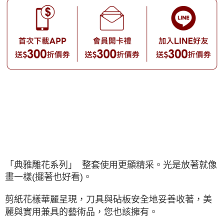
「典雅雕花系列」 整套使用更顯精采。光是放著就像
畫一樣(擺著也好看)。
剪紙花樣華麗呈現，刀具與砧板安全地妥善收著，美
麗與實用兼具的藝術品，您也該擁有。