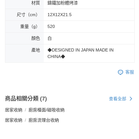
材質
鑄鐵加粉體烤漆
尺寸（cm）
12X12X21.5
重量（g）
520
顏色
白
產地
◆DESIGNED IN JAPAN MADE IN
CHINA◆
客服
商品相關分類 (7)
查看全部
居家收納
廚房檯面/磁吸收納
居家收納
廚房流理台收納