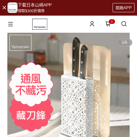
下載日本山崎APP
開啟APP
領取$300折價券
0
1
/
6