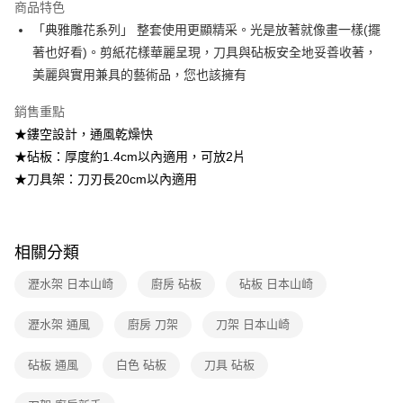
2.透過簡訊連結打開帳單後，可選擇「超商條碼／台灣大直營門市／銀行轉
商品特色
帳／街口支付／iPASS MONEY」等通路繳費。
「典雅雕花系列」 整套使用更顯精采。光是放著就像畫一樣(擺
著也好看)。剪紙花樣華麗呈現，刀具與砧板安全地妥善收著，
【注意事項】
1.本服務係由「台灣大哥大股份有限公司」（以下簡稱本公司）所提供，讓
美麗與實用兼具的藝術品，您也該擁有
用戶於交易時，得透過本服務購買商品或服務，並由商店將買賣／分期付款
買賣價金債權讓與本公司後，依約使用本公司帳單繳交帳款。
銷售重點
2.基於同意付款使用「大哥付你分期」之契約關係目的，商店將以您的個人
資料（包含姓名、電話或地址）提供予台灣大哥大進項蒐集、處理及利用，
★鏤空設計，通風乾燥快
由本公司與您本人進行分期帳單所需資料之確認、核對及更正。
★砧板：厚度約1.4cm以內適用，可放2片
3.完整用戶服務條款，請詳閱以下連結：
https://oppay.tw/userRule
★刀具架：刀刃長20cm以內適用
相關分類
瀝水架 日本山崎
廚房 砧板
砧板 日本山崎
瀝水架 通風
廚房 刀架
刀架 日本山崎
砧板 通風
白色 砧板
刀具 砧板