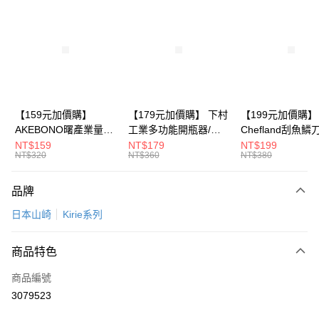
LINE Pay
Apple Pay
悠遊付
Google Pay
全盈+PAY
【159元加價購】
【179元加價購】 下村
【199元加價購】
AKEBONO曙產業量米
工業多功能開瓶器/開
Chefland刮魚鱗
大哥付你分期
杯漏斗組(白)/量米杯/
瓶器/餐廚用品/料理道
魚鱗器/廚房用品/
NT$159
NT$179
NT$199
相關說明
NT$320
NT$360
NT$380
米桶/量米用具/任二件8
具/任二件8折
道具/任二件8折
【大哥付你分期使用說明】
折
ATM付款
1.本服務由台灣大哥大提供，台灣大哥大用戶可立即使用無須另外申請。
品牌
2.付款方式選擇「大哥付你分期」，訂單成立後會自動跳轉到大哥付的交易
流程，驗證手機門號後，選擇欲分期的期數、繳款截止日，確認付款後即完
運送方式
日本山崎
Kirie系列
成交易。
3.實際核准額度、可分期數及費用金額請依後續交易確認頁面所載為準。
宅配【父親節大回饋】限時$299免運
4.訂單成立30分鐘內，如未前往確認交易或遇審核未通過，訂單將自動取
商品特色
每筆NT$150，滿NT$299(含以上)免運費
消。如遇「轉專審核」未通過狀況，表示未達大哥付你分期系統評分，恕無
法說明評估內容。
商品編號
【繳款方式說明】
3079523
1.分期款項不併入電信帳單，「大哥付你分期」於每月結算日後寄送繳費提
醒簡訊。