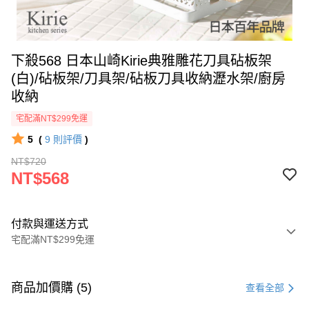
下殺568 日本山崎Kirie典雅雕花刀具砧板架
(白)/砧板架/刀具架/砧板刀具收納瀝水架/廚房
收納
宅配滿NT$299免運
5
(
9
則評價
)
NT$720
NT$568
付款與運送方式
宅配滿NT$299免運
付款方式
信用卡一次付款
商品加價購 (5)
查看全部