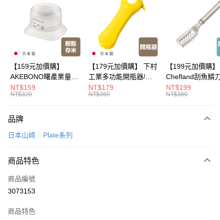
LINE Pay
Apple Pay
悠遊付
Google Pay
【159元加價購】
【179元加價購】 下村
【199元加價購】
AKEBONO曙產業量米
工業多功能開瓶器/開
Chefland刮魚鱗
全盈+PAY
杯漏斗組(白)/量米杯/
瓶器/餐廚用品/料理道
魚鱗器/廚房用品/
NT$159
NT$179
NT$199
NT$320
NT$360
NT$380
米桶/量米用具/任二件8
具/任二件8折
道具/任二件8折
大哥付你分期
折
相關說明
品牌
【大哥付你分期使用說明】
ATM付款
1.本服務由台灣大哥大提供，台灣大哥大用戶可立即使用無須另外申請。
日本山崎
Plate系列
2.付款方式選擇「大哥付你分期」，訂單成立後會自動跳轉到大哥付的交易
流程，驗證手機門號後，選擇欲分期的期數、繳款截止日，確認付款後即完
運送方式
成交易。
商品特色
3.實際核准額度、可分期數及費用金額請依後續交易確認頁面所載為準。
全家取貨付款
4.訂單成立30分鐘內，如未前往確認交易或遇審核未通過，訂單將自動取
商品編號
每筆NT$100，滿NT$499(含以上)免運費
消。如遇「轉專審核」未通過狀況，表示未達大哥付你分期系統評分，恕無
3073153
法說明評估內容。
付款後全家取貨
【繳款方式說明】
1.分期款項不併入電信帳單，「大哥付你分期」於每月結算日後寄送繳費提
商品特色
每筆NT$100，滿NT$499(含以上)免運費
醒簡訊。