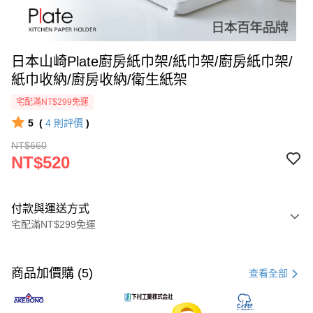
日本山崎Plate廚房紙巾架/紙巾架/廚房紙巾架/
紙巾收納/廚房收納/衛生紙架
宅配滿NT$299免運
5
(
4
則評價
)
NT$660
NT$520
付款與運送方式
宅配滿NT$299免運
付款方式
信用卡一次付款
商品加價購 (5)
查看全部
超商取貨付款