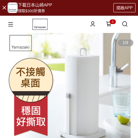
下載日本山崎APP
開啟APP
領取$300折價券
0
1
/
9