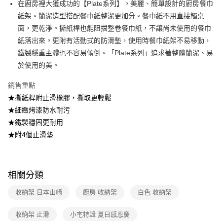
在廚房裡大獲成功的【Plate系列】。美麗、簡單設計的廚房餐巾
2.透過簡訊連結打開帳單後，可選擇「超商條碼／台灣大直營門市／銀行轉
7-11取貨付款
紙架。簡潔造型搭配餐巾紙整潔更加分。餐巾紙不用直接觸桌
帳／街口支付／iPASS MONEY」等通路繳費。
每筆NT$100，滿NT$499(含以上)免運費
面，更乾淨。撕紙桿也能阻擋整卷餐巾紙，不讓尚未使用的餐巾
【注意事項】
紙落出來。更附有活動式的防滑墊，使用時餐巾紙架不易移動，
付款後7-11取貨
1.本服務係由「台灣大哥大股份有限公司」（以下簡稱本公司）所提供，讓
用戶於交易時，得透過本服務購買商品或服務，並由商店將買賣／分期付款
鐵製穩重主體也不容易傾倒。「Plate系列」追求著整體簡潔、易
每筆NT$100，滿NT$499(含以上)免運費
買賣價金債權讓與本公司後，依約使用本公司帳單繳交帳款。
於使用的美。
2.基於同意付款使用「大哥付你分期」之契約關係目的，商店將以您的個人
宅配【父親節大回饋】限時$299免運
資料（包含姓名、電話或地址）提供予台灣大哥大進項蒐集、處理及利用，
銷售重點
由本公司與您本人進行分期帳單所需資料之確認、核對及更正。
每筆NT$150，滿NT$299(含以上)免運費
3.完整用戶服務條款，請詳閱以下連結：
https://oppay.tw/userRule
★撕紙桿附止滑橡膠，撕取更輕鬆
★細緻烤漆防水耐污
★鐵製穩固更耐用
★附4個止滑墊
相關分類
收納架 日本山崎
廚房 收納架
白色 收納架
收納架 止滑
小宅特輯 夏日感恩慶