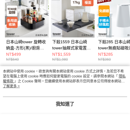
日本山崎tower 旋轉收
下殺1559 日本山崎
下殺285 日本山
納盒-方形(黑)/廚房收
tower抽屜式家電置物
tower無痕貼磁
納盒/調味料架/廚房收
架(黑)/電器架/廚房收
杯(白)/牙刷杯架/
NT$499
NT$1,559
NT$285
NT$640
NT$1,980
NT$360
納
納架/廚房收納
用品/衛浴用品
本網站中使用 cookie，欲查詢有關本網站使用 cookie 方式之詳情，及若您不希
熱門標籤
望在電腦上使用 cookie 時應如何變更電腦的 cookie 設定，請參閱本網站「
隱私
權條款
」之 Cookie 聲明。您繼續使用本網站即表示您同意本公司得按本網站使
用條款之 Cookie 聲明使用 cookie。
了解更多 >
我知道了